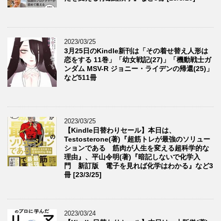
2023/03/25
3月25日のKindle新刊は「その着せ替え人形は
恋をする 11巻」「幼女戦記(27)」「機動戦士ガ
ンダム MSV-R ジョニー・ライデンの帰還(25)」
など511冊
2023/03/25
【Kindle日替わりセール】本日は、
Testosterone(著)『超筋トレが最強のソリュー
ションである 筋肉が人生を変える超科学的な
理由』、平山令明(著)『暗記しないで化学入
門 新訂版 電子を見れば化学はわかる』など3
冊 [23/3/25]
2023/03/24