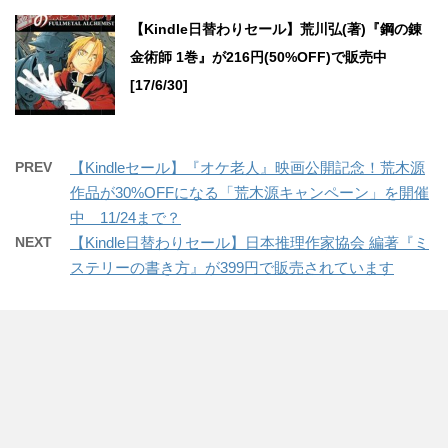
【Kindle日替わりセール】荒川弘(著)『鋼の錬
金術師 1巻』が216円(50%OFF)で販売中
[17/6/30]
PREV
【Kindleセール】『オケ老人』映画公開記念！荒木源
作品が30%OFFになる「荒木源キャンペーン」を開催
中 11/24まで？
NEXT
【Kindle日替わりセール】日本推理作家協会 編著『ミ
ステリーの書き方』が399円で販売されています