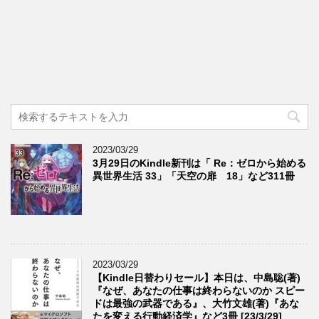
2023/03/29
3月29日のKindle新刊は「 Re：ゼロから始める
異世界生活 33」「天空の扉 18」など311冊
2023/03/29
【Kindle日替わりセール】本日は、中島聡(著)
『なぜ、あなたの仕事は終わらないのか スピー
ドは最強の武器である』、大竹文雄(著)『あな
たを変える行動経済学』など3冊 [23/3/29]