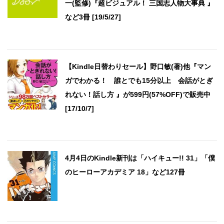
一(監修)『超ビジュアル！ 三国志人物大事典 』
など3冊 [19/5/27]
【Kindle日替わりセール】野口敏(著)他『マン
ガでわかる！ 誰とでも15分以上 会話がとぎ
れない！話し方 』が599円(57%OFF)で販売中
[17/10/7]
4月4日のKindle新刊は「ハイキュー!! 31」「僕
のヒーローアカデミア 18」など127冊