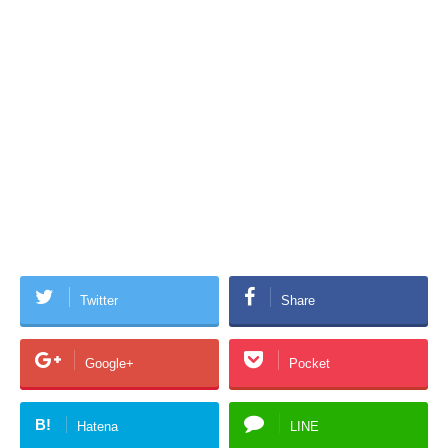
Twitter
Share
Google+
Pocket
B!
Hatena
LINE