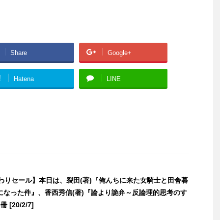
Share
Google+
!
Hatena
LINE
日替わりセール】本日は、裂田(著)『俺んちに来た女騎士と田舎暮
になった件』、香西秀信(著)『論より詭弁～反論理的思考のす
[20/2/7]