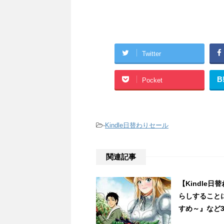
Twitter
B
Pocket
-
Kindle日替わりセール
関連記事
【Kindle
らしすること
すめ～』など3冊 