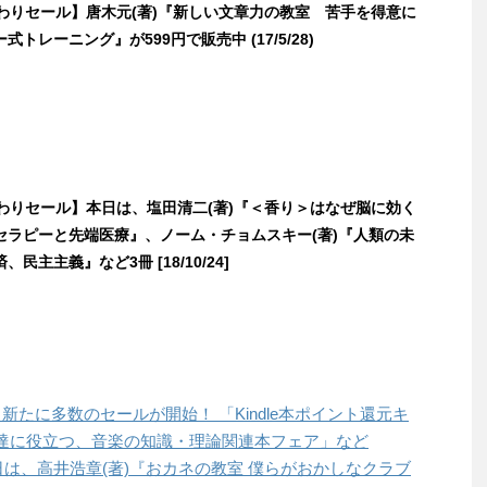
日替わりセール】唐木元(著)『新しい文章力の教室 苦手を得意に
トレーニング』が599円で販売中 (17/5/28)
日替わりセール】本日は、塩田清二(著)『＜香り＞はなぜ脳に効く
セラピーと先端医療』、ノーム・チョムスキー(著)『人類の未
民主主義』など3冊 [18/10/24]
1より新たに多数のセールが開始！ 「Kindle本ポイント還元キ
達に役立つ、音楽の知識・理論関連本フェア」など
本日は、高井浩章(著)『おカネの教室 僕らがおかしなクラブ