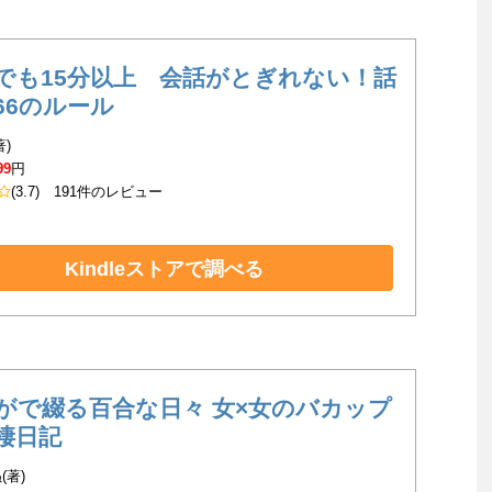
でも15分以上 会話がとぎれない！話
66のルール
著)
99
円
(3.7)
191件のレビュー
Kindleストアで調べる
がで綴る百合な日々 女×女のバカップ
棲日記
(著)