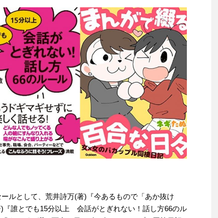
わりセールとして、荒井詩万(著)『今あるもので「あか抜け
著)『誰とでも15分以上 会話がとぎれない！話し方66のル