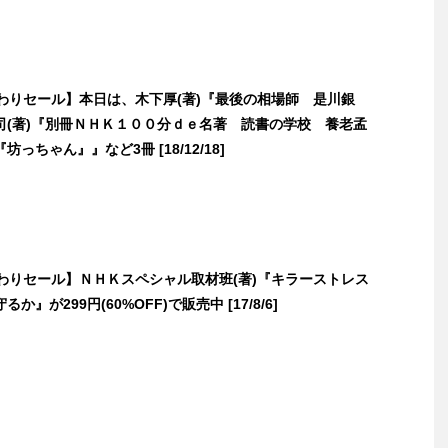
日替わりセール】本日は、木下厚(著)『最後の相場師 是川銀
司(著)『別冊ＮＨＫ１００分ｄｅ名著 読書の学校 養老孟
っちゃん』』など3冊 [18/12/18]
日替わりセール】ＮＨＫスペシャル取材班(著)『キラーストレス
か』が299円(60%OFF)で販売中 [17/8/6]