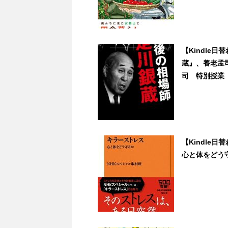
【Kindle
蔵』、養老孟
司 特別授業『坊
【Kindle
心と体をどう守る