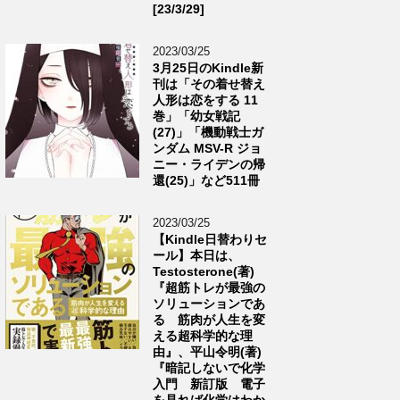
[23/3/29]
2023/03/25
3月25日のKindle新
刊は「その着せ替え
人形は恋をする 11
巻」「幼女戦記
(27)」「機動戦士ガ
ンダム MSV-R ジョ
ニー・ライデンの帰
還(25)」など511冊
2023/03/25
【Kindle日替わりセ
ール】本日は、
Testosterone(著)
『超筋トレが最強の
ソリューションであ
る 筋肉が人生を変
える超科学的な理
由』、平山令明(著)
『暗記しないで化学
入門 新訂版 電子
を見れば化学はわか