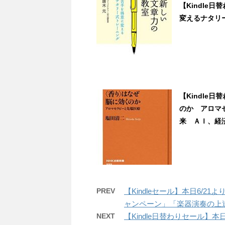
【Kindle
変えるナタリー式
【Kindle
のか アロマ
来 ＡＩ、経済、
PREV
【Kindleセール】本日6/2
ャンペーン」「楽器演奏の上
NEXT
【Kindle日替わりセール】