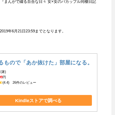
ぬ(著)『まんがで綴る百合な日々 女×女のバカップル同棲日記
9年6月21日23:59までとなります。
るもので「あか抜けた」部屋になる。
(著)
99
円
(4.4)
26件のレビュー
Kindleストアで調べる