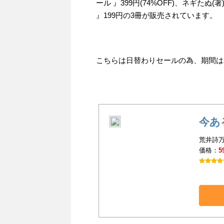
ール 』399円(74%OFF)、ネギた
』199円の3冊が販売されています。
こちらは日替わりセールの為、期間は201
今あ
荒井詩万
価格：
5