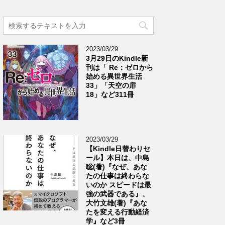
2023/03/29
3月29日のKindle新
刊は「 Re：ゼロから
始める異世界生活
33」「天空の扉
18」など311冊
2023/03/29
【Kindle日替わりセ
ール】本日は、中島
聡(著)『なぜ、あな
たの仕事は終わらな
いのか スピードは最
強の武器である』、
大竹文雄(著)『あな
たを変える行動経済
学』など3冊