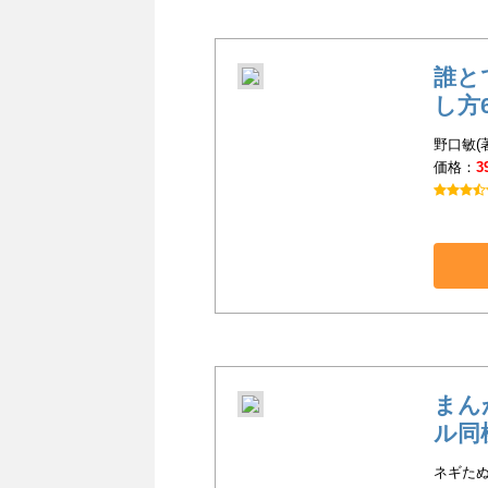
誰と
し方
野口敏(
価格：
3
まん
ル同
ネギたぬ