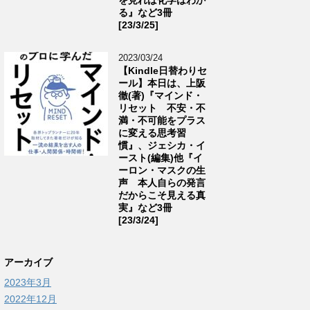
る』など3冊
[23/3/25]
2023/03/24
【Kindle日替わりセ
ール】本日は、上阪
徹(著)『マインド・
リセット 不安・不
満・不可能をプラス
に変える思考習
慣』、ジェシカ・イ
ースト(編集)他『イ
ーロン・マスクの生
声 本人自らの発言
だからこそ見える真
実』など3冊
[23/3/24]
アーカイブ
2023年3月
2022年12月