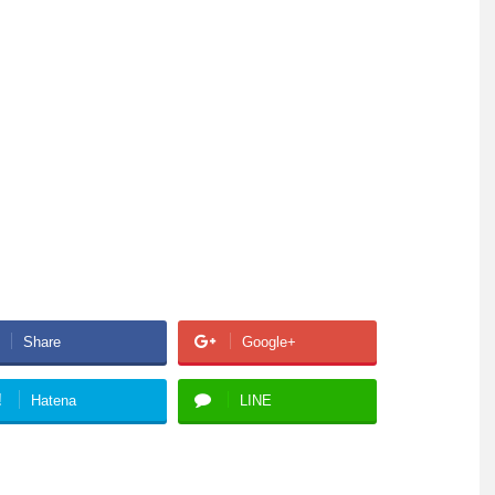
Share
Google+
!
Hatena
LINE