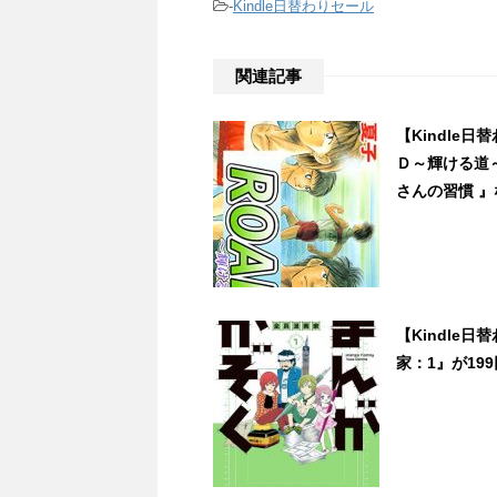
-
Kindle日替わりセール
関連記事
【Kindle
Ｄ～輝ける道～
さんの習慣 』など
【Kindle
家：1』が199円