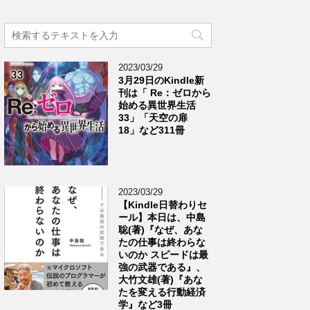
2023/03/29
3月29日のKindle新
刊は「 Re：ゼロから
始める異世界生活
33」「天空の扉
18」など311冊
2023/03/29
【Kindle日替わりセ
ール】本日は、中島
聡(著)『なぜ、あな
たの仕事は終わらな
いのか スピードは最
強の武器である』、
大竹文雄(著)『あな
たを変える行動経済
学』など3冊