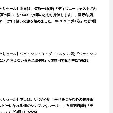
日替わりセール】本日は、笠原一郎(著)『ディズニーキャストざわ
夢の国”にもXXXXご指示のとおり掃除します』、蕗野冬(著)
ーはゴミ拾いの旅を始めました。＠COMIC 第1巻』など3冊
日替わりセール】ジェイソン・Ｄ・ダニエルソン(著)『ジェイソン
グ 覚えない英英単語400』が399円で販売中(17/6/18)
日替わりセール】本日は、いつか(著)『幸せをつかむ心の整理術
ッピーになれる45のシンプルなルール』、石川英輔(著)『実
』など3冊 [19/2/25]