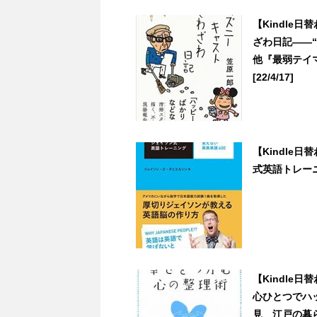
【Kindle
ざわ日記――“
他『最弱テイマ
[22/4/17]
【Kindle
式英語トレーニン
【Kindle
心ひとつでハ
見 江戸の暮らし