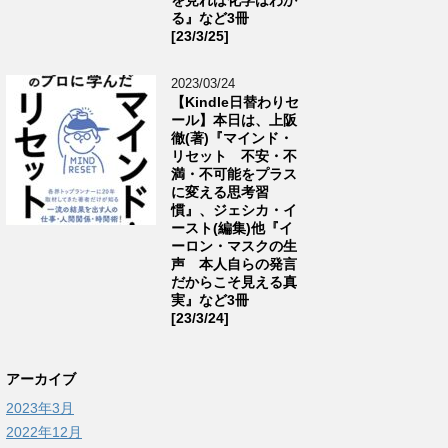
る』など3冊
[23/3/25]
2023/03/24
【Kindle日替わりセ
ール】本日は、上阪
徹(著)『マインド・
リセット 不安・不
満・不可能をプラス
に変える思考習
慣』、ジェシカ・イ
ースト(編集)他『イ
ーロン・マスクの生
声 本人自らの発言
だからこそ見える真
実』など3冊
[23/3/24]
アーカイブ
2023年3月
2022年12月