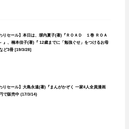
日替わりセール】本日は、塀内夏子(著)『ＲＯＡＤ １巻 ＲＯＡ
 』、楠本佳子(著)『 12歳までに「勉強ぐせ」をつけるお母
3冊 [19/3/28]
日替わりセール】大島永遠(著)『まんがかぞく 一家4人全員漫画
で販売中 (17/3/14)