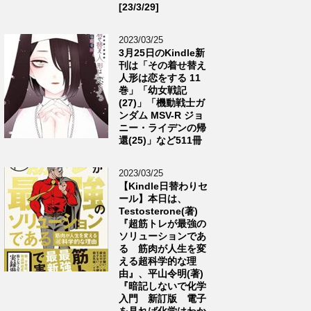
[23/3/29]
2023/03/25
3月25日のKindle新
刊は「その着せ替え
人形は恋をする 11
巻」「幼女戦記
(27)」「機動戦士ガ
ンダム MSV-R ジョ
ニー・ライデンの帰
還(25)」など511冊
2023/03/25
【Kindle日替わりセ
ール】本日は、
Testosterone(著)
『超筋トレが最強の
ソリューションであ
る 筋肉が人生を変
える超科学的な理
由』、平山令明(著)
『暗記しないで化学
入門 新訂版 電子
を見れば化学はわか