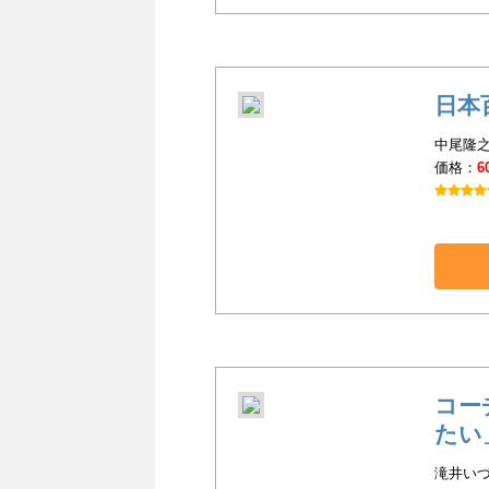
日本
中尾隆之
価格：
6
コー
たい
滝井いづ