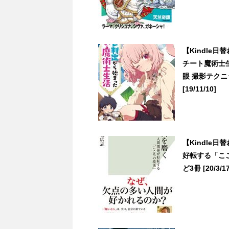
【Kindle
チート魔術士
眼 撮影テクニ
[19/11/10]
【Kindle
好転する「こ
ど3冊 [20/3/17