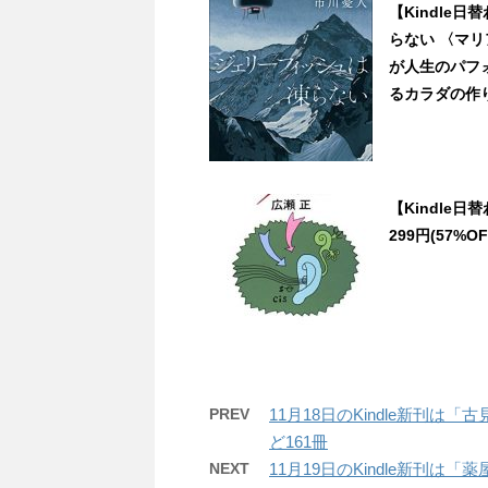
【Kindle
らない 〈マ
が人生のパフ
るカラダの作り方
【Kindle
299円(57%OF
PREV
11月18日のKindle新刊
ど161冊
NEXT
11月19日のKindle新刊