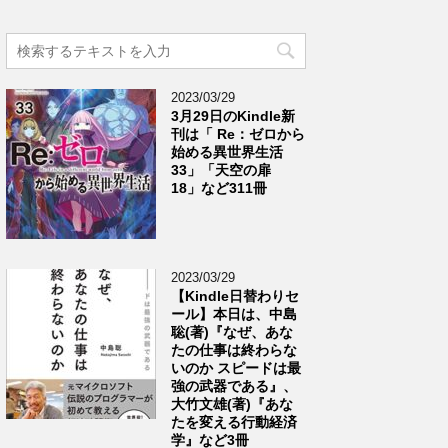
2023/03/29
3月29日のKindle新
刊は「 Re：ゼロから
始める異世界生活
33」「天空の扉
18」など311冊
2023/03/29
【Kindle日替わりセ
ール】本日は、中島
聡(著)『なぜ、あな
たの仕事は終わらな
いのか スピードは最
強の武器である』、
大竹文雄(著)『あな
たを変える行動経済
学』など3冊