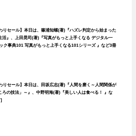
日替わりセール】本日は、篠浦知螺(著)『ハズレ判定から始まった
生活』、上田晃司(著)『写真がもっと上手くなる デジタル一
ック事典101 写真がもっと上手くなる101シリーズ 』など3冊
日替わりセール】本日は、田坂広志(著)『人間を磨く～人間関係が
ころの技法」～』、中野明海(著)『美しい人は食べる！ 』な
]