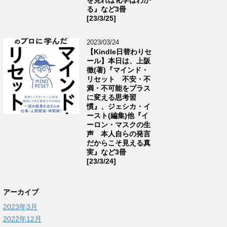
る』など3冊
[23/3/25]
2023/03/24
【Kindle日替わりセ
ール】本日は、上阪
徹(著)『マインド・
リセット 不安・不
満・不可能をプラス
に変える思考習
慣』、ジェシカ・イ
ースト(編集)他『イ
ーロン・マスクの生
声 本人自らの発言
だからこそ見える真
実』など3冊
[23/3/24]
アーカイブ
2023年3月
2022年12月