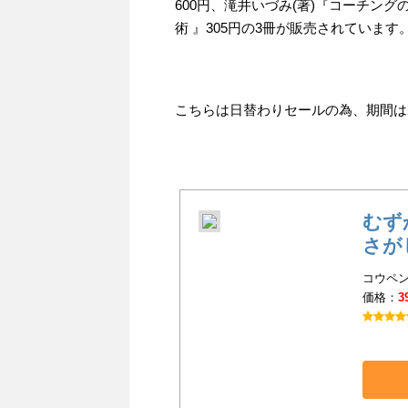
600円、滝井いづみ(著)『コーチン
術 』305円の3冊が販売されています
こちらは日替わりセールの為、期間は201
むず
さが
コウペン
価格：
3