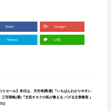
Share
Google+
!
Hatena
LINE
日替わりセール】本日は、天竺奇譚(著)『いちばんわかりやすい
三宅香帆(著)『文芸オタクの私が教える バズる文章教室 』
31]