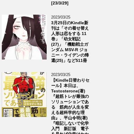
[23/3/29]
2023/03/25
3月25日のKindle新
刊は「その着せ替え
人形は恋をする 11
巻」「幼女戦記
(27)」「機動戦士ガ
ンダム MSV-R ジョ
ニー・ライデンの帰
還(25)」など511冊
2023/03/25
【Kindle日替わりセ
ール】本日は、
Testosterone(著)
『超筋トレが最強の
ソリューションであ
る 筋肉が人生を変
える超科学的な理
由』、平山令明(著)
『暗記しないで化学
入門 新訂版 電子
を見れば化学はわか