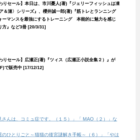
日替わりセール】本日は、市川憂人(著)『ジェリーフィッシュは凍
リア＆漣〉シリーズ』、櫻井誠一郎(著)『筋トレとランニング
ォーマンスを最強にするトレーニング 本能的に魅力を感じ
』など3冊 [20/3/31]
日替わりセール】広瀬正(著)『ツィス（広瀬正小説全集２）』が
F)で販売中 [17/12/12]
は「古見さんは、コミュ症です。（１５）」「 MAO（２）」な
は「薬屋のひとりごと～猫猫の後宮謎解き手帳～（６）」「やは