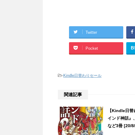
Twitter
B
Pocket
-
Kindle日替わりセール
関連記事
【Kindle
インド神話』、
など3冊 [20/8/