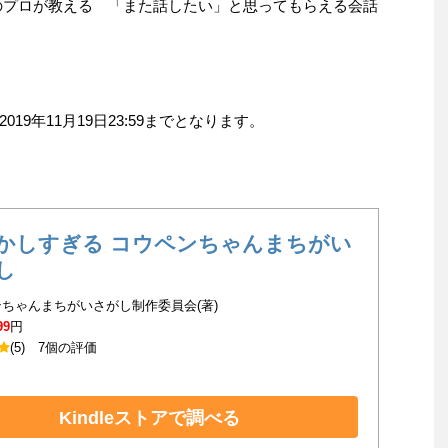
グのプロが教える 「また話したい」と思ってもらえる会話
。
9年11月19日23:59までとなります。
かしすぎる コウペンちゃんまちがい
し
ちゃんまちがいさがし制作委員会(著)
99
円
(5)
7個の評価
Kindleストアで調べる