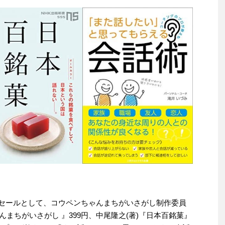
替わりセールとして、コウペンちゃんまちがいさがし制作委員
んまちがいさがし 』399円、中尾隆之(著)『日本百銘菓』