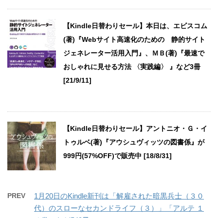
【Kindle日替わりセール】本日は、エビスコム
(著)『Webサイト高速化のための 静的サイト
ジェネレーター活用入門』、ＭＢ(著)『最速で
おしゃれに見せる方法 〈実践編〉 』など3冊
[21/9/11]
【Kindle日替わりセール】アントニオ・Ｇ・イ
トゥルベ(著)『アウシュヴィッツの図書係』が
999円(57%OFF)で販売中 [18/8/31]
PREV
1月20日のKindle新刊は「解雇された暗黒兵士（３０
代）のスローなセカンドライフ（３）」「アルテ １