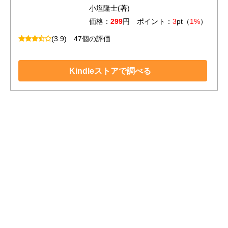
小塩隆士(著)
価格：
299
円 ポイント：
3
pt（
1%
）
(3.9)
47個の評価
Kindleストアで調べる