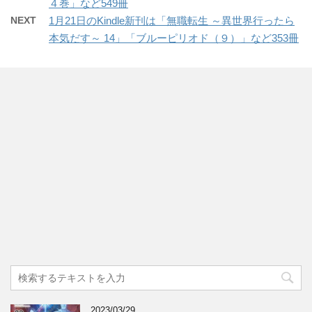
４巻」など549冊
NEXT
1月21日のKindle新刊は「無職転生 ～異世界行ったら
本気だす～ 14」「ブルーピリオド（９）」など353冊
2023/03/29