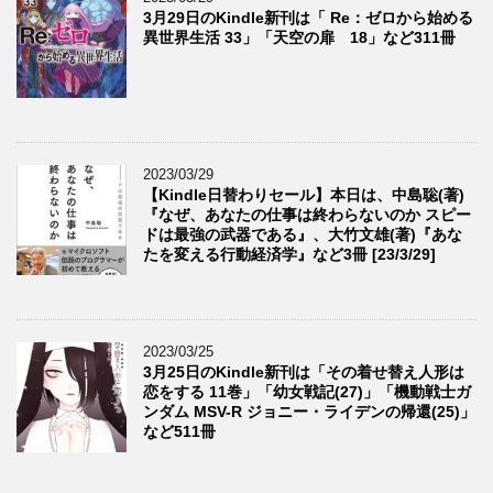
3月29日のKindle新刊は「 Re：ゼロから始める
異世界生活 33」「天空の扉 18」など311冊
2023/03/29
【Kindle日替わりセール】本日は、中島聡(著)
『なぜ、あなたの仕事は終わらないのか スピー
ドは最強の武器である』、大竹文雄(著)『あな
たを変える行動経済学』など3冊 [23/3/29]
2023/03/25
3月25日のKindle新刊は「その着せ替え人形は
恋をする 11巻」「幼女戦記(27)」「機動戦士ガ
ンダム MSV-R ジョニー・ライデンの帰還(25)」
など511冊