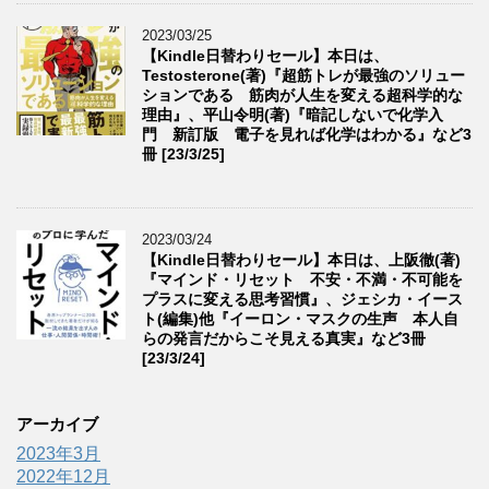
2023/03/25
【Kindle日替わりセール】本日は、
Testosterone(著)『超筋トレが最強のソリュー
ションである 筋肉が人生を変える超科学的な
理由』、平山令明(著)『暗記しないで化学入
門 新訂版 電子を見れば化学はわかる』など3
冊 [23/3/25]
2023/03/24
【Kindle日替わりセール】本日は、上阪徹(著)
『マインド・リセット 不安・不満・不可能を
プラスに変える思考習慣』、ジェシカ・イース
ト(編集)他『イーロン・マスクの生声 本人自
らの発言だからこそ見える真実』など3冊
[23/3/24]
アーカイブ
2023年3月
2022年12月