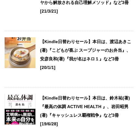
ヤから解放される自己理解メソッド』など3冊
[21/3/21]
【Kindle日替わりセール】本日は、渡辺あきこ
(著)『こどもが喜ぶ スープジャーのお弁当』、
安彦良和(著)『我が名はネロ１』など3冊
[20/1/1]
【Kindle日替わりセール】本日は、鈴木祐(著)
『最高の体調 ACTIVE HEALTH 』、岩田昭男
(著)『キャッシュレス覇権戦争』など3冊
[19/6/28]