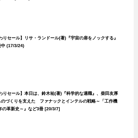
日替わりセール】リサ・ランドール(著)『宇宙の扉をノックする』
(17/3/24)
日替わりセール】本日は、鈴木祐(著)『科学的な適職』、柴田友厚
のものづくりを支えた ファナックとインテルの戦略～「工作機
革新史～』など3冊 [20/3/7]