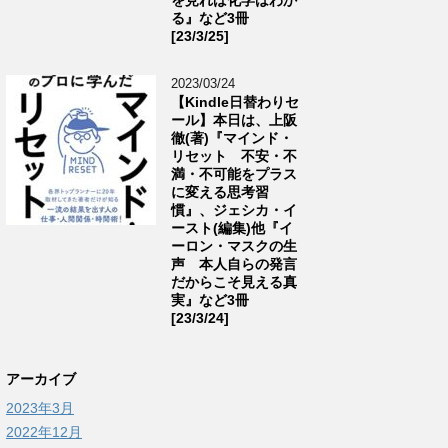
る』など3冊
[23/3/25]
2023/03/24
【Kindle日替わりセ
ール】本日は、上阪
徹(著)『マインド・
リセット 不安・不
満・不可能をプラス
に変える思考習
慣』、ジェシカ・イ
ースト(編集)他『イ
ーロン・マスクの生
声 本人自らの発言
だからこそ見える真
実』など3冊
[23/3/24]
アーカイブ
2023年3月
2022年12月