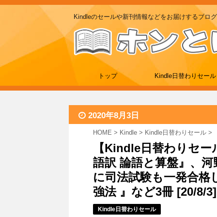
Kindleのセールや新刊情報などをお届けするブログ
トップ
Kindle日替わりセール
2020年8月3日
HOME
>
Kindle
>
Kindle日替わりセール
>
【Kindle日替わりセ
語訳 論語と算盤』、河
に司法試験も一発合格
強法 』など3冊 [20/8/3]
Kindle日替わりセール