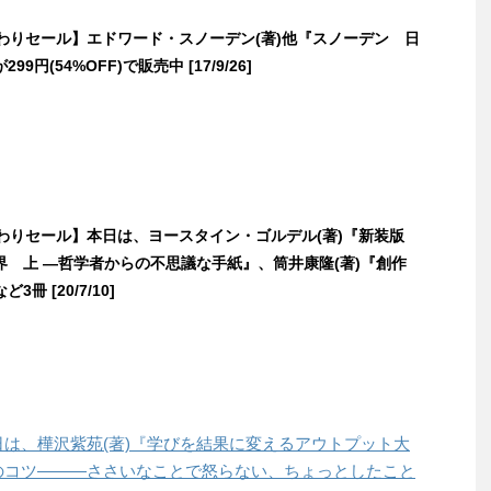
日替わりセール】エドワード・スノーデン(著)他『スノーデン 日
9円(54%OFF)で販売中 [17/9/26]
日替わりセール】本日は、ヨースタイン・ゴルデル(著)『新装版
界 上 ―哲学者からの不思議な手紙』、筒井康隆(著)『創作
冊 [20/7/10]
本日は、樺沢紫苑(著)『学びを結果に変えるアウトプット大
力のコツ―――ささいなことで怒らない、ちょっとしたこと