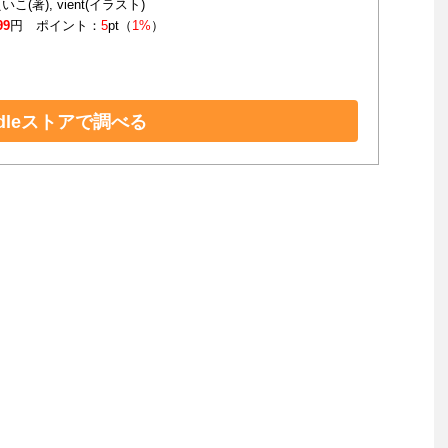
こ(著), vient(イラスト)
99
円 ポイント：
5
pt（
1%
）
ndleストアで調べる