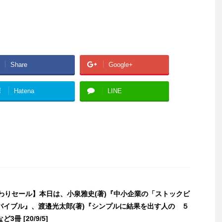
Share
Google+
!
Hatena
LINE
日替わりセール】本日は、小泉雅史(著)『中小企業の「ストックビ
バイブル』、渡邉光太郎(著)『シンプルに結果を出す人の ５
冊 [20/9/5]