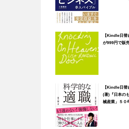
【Kindle
が999円で販売中 
【Kindle
(著)『日本
械産業」５０年の