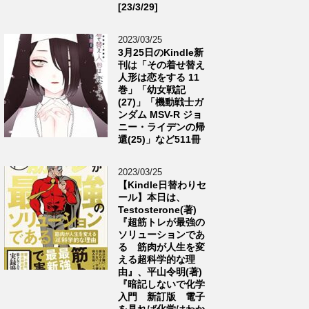
[23/3/29]
2023/03/25
3月25日のKindle新
刊は「その着せ替え
人形は恋をする 11
巻」「幼女戦記
(27)」「機動戦士ガ
ンダム MSV-R ジョ
ニー・ライデンの帰
還(25)」など511冊
2023/03/25
【Kindle日替わりセ
ール】本日は、
Testosterone(著)
『超筋トレが最強の
ソリューションであ
る 筋肉が人生を変
える超科学的な理
由』、平山令明(著)
『暗記しないで化学
入門 新訂版 電子
を見れば化学はわか