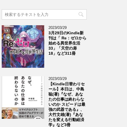
2023/03/29
3月29日のKindle新
刊は「 Re：ゼロから
始める異世界生活
33」「天空の扉
18」など311冊
2023/03/29
【Kindle日替わりセ
ール】本日は、中島
聡(著)『なぜ、あな
たの仕事は終わらな
いのか スピードは最
強の武器である』、
大竹文雄(著)『あな
たを変える行動経済
学』など3冊