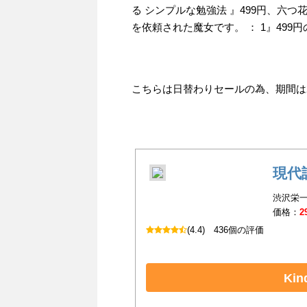
る シンプルな勉強法 』499円、六つ花え
を依頼された魔女です。 ： 1』499
こちらは日替わりセールの為、期間は20
現代
渋沢栄一(
価格：
2
(4.4)
436個の評価
Ki