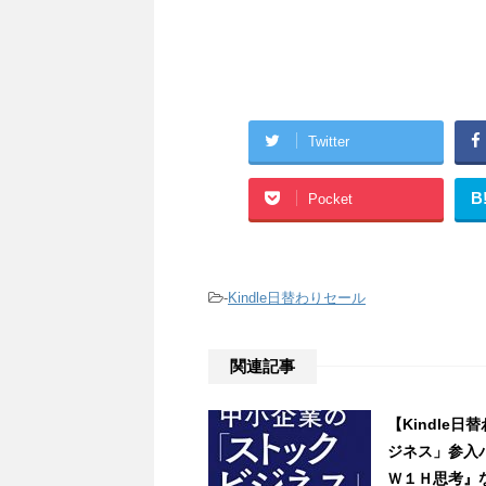
Twitter
B
Pocket
-
Kindle日替わりセール
関連記事
【Kindle
ジネス」参入
Ｗ１Ｈ思考』など3