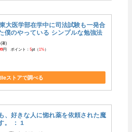
 東大医学部在学中に司法試験も一発合
た僕のやっている シンプルな勉強法
(著)
99
円 ポイント：
5
pt（
1%
）
ndleストアで調べる
も、好きな人に惚れ薬を依頼された魔
。 ： 1