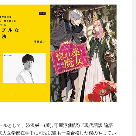
セールとして、渋沢栄一(著), 守屋淳(翻訳)『現代語訳 論語
解 東大医学部在学中に司法試験も一発合格した僕のやってい