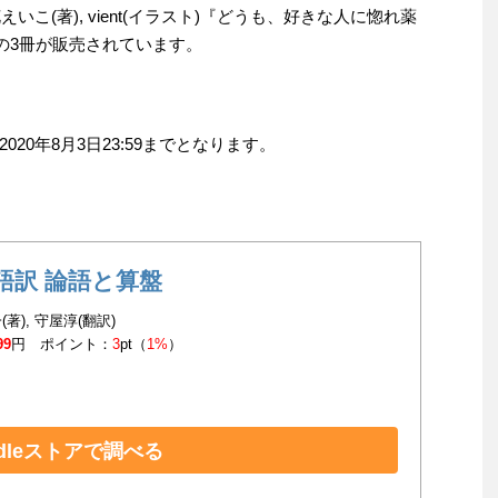
いこ(著), vient(イラスト)『どうも、好きな人に惚れ薬
円の3冊が販売されています。
20年8月3日23:59までとなります。
語訳 論語と算盤
著), 守屋淳(翻訳)
99
円 ポイント：
3
pt（
1%
）
ndleストアで調べる