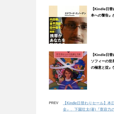
【Kindle
本への警告』が29
【Kindle
ソフィーの世
の極意と掟』など3
PREV
【Kindle日替わりセール】
全』、下園壮太(著)『寛容