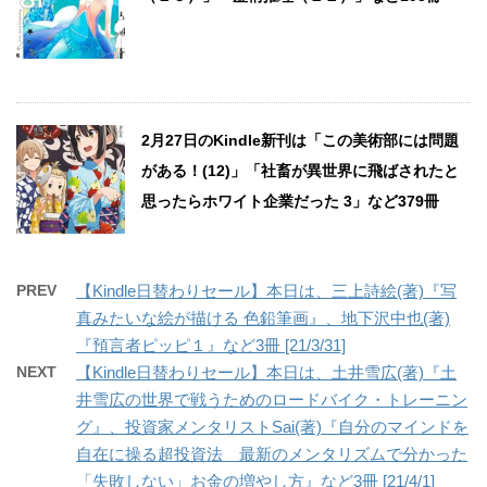
2月27日のKindle新刊は「この美術部には問題
がある！(12)」「社畜が異世界に飛ばされたと
思ったらホワイト企業だった 3」など379冊
PREV
【Kindle日替わりセール】本日は、三上詩絵(著)『写
真みたいな絵が描ける 色鉛筆画』、地下沢中也(著)
『預言者ピッピ１』など3冊 [21/3/31]
NEXT
【Kindle日替わりセール】本日は、土井雪広(著)『土
井雪広の世界で戦うためのロードバイク・トレーニン
グ』、投資家メンタリストSai(著)『自分のマインドを
自在に操る超投資法 最新のメンタリズムで分かった
「失敗しない」お金の増やし方』など3冊 [21/4/1]