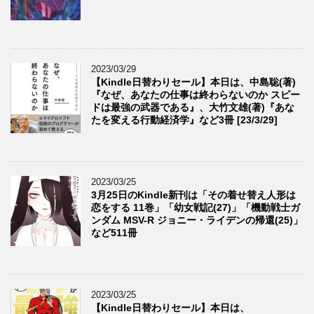
2023/03/29
【Kindle日替わりセール】本日は、中島聡(著)
『なぜ、あなたの仕事は終わらないのか スピー
ドは最強の武器である』、大竹文雄(著)『あな
たを変える行動経済学』など3冊 [23/3/29]
2023/03/25
3月25日のKindle新刊は「その着せ替え人形は
恋をする 11巻」「幼女戦記(27)」「機動戦士ガ
ンダム MSV-R ジョニー・ライデンの帰還(25)」
など511冊
2023/03/25
【Kindle日替わりセール】本日は、