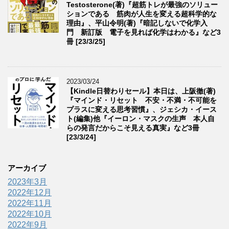
Testosterone(著)『超筋トレが最強のソリュー
ションである 筋肉が人生を変える超科学的な
理由』、平山令明(著)『暗記しないで化学入
門 新訂版 電子を見れば化学はわかる』など3
冊 [23/3/25]
2023/03/24
【Kindle日替わりセール】本日は、上阪徹(著)
『マインド・リセット 不安・不満・不可能を
プラスに変える思考習慣』、ジェシカ・イース
ト(編集)他『イーロン・マスクの生声 本人自
らの発言だからこそ見える真実』など3冊
[23/3/24]
アーカイブ
2023年3月
2022年12月
2022年11月
2022年10月
2022年9月