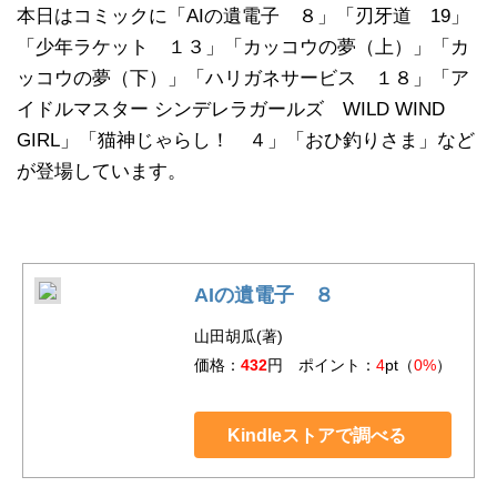
本日はコミックに「AIの遺電子 ８」「刃牙道 19」
「少年ラケット １３」「カッコウの夢（上）」「カ
ッコウの夢（下）」「ハリガネサービス １８」「ア
イドルマスター シンデレラガールズ WILD WIND
GIRL」「猫神じゃらし！ ４」「おひ釣りさま」など
が登場しています。
AIの遺電子 ８
山田胡瓜(著)
価格：
432
円 ポイント：
4
pt（
0%
）
Kindleストアで調べる