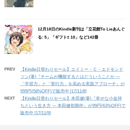
12月18日のKindle新刊は「立花館To Lieあんぐ
る: 5」「ギフト± 10」など142冊
PREV
【Kindle日替わりセール】エイミー・Ｃ・エドモンド
ソン(著)『チームが機能するとはどういうことか ―
「学習力」と「実行力」を高める実践アプローチ』が
999円(58%OFF)で販売中 [17/11/8]
NEXT
【Kindle日替わりセール】本田健(著)『幸せな小金持
ちという生き方 ― 本田健初期作』が99円(63%OFF)で
販売中 [17/11/9]