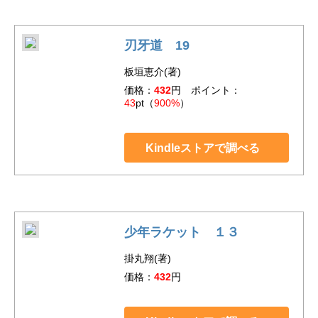
刃牙道 19
板垣恵介(著)
価格：
432
円 ポイント：
43
pt（
900%
）
Kindleストアで調べる
少年ラケット １３
掛丸翔(著)
価格：
432
円