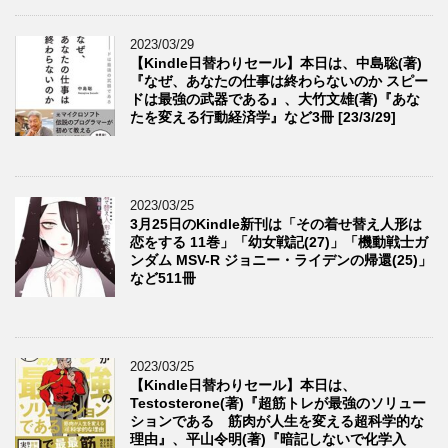
2023/03/29
【Kindle日替わりセール】本日は、中島聡(著)
『なぜ、あなたの仕事は終わらないのか スピー
ドは最強の武器である』、大竹文雄(著)『あな
たを変える行動経済学』など3冊 [23/3/29]
2023/03/25
3月25日のKindle新刊は「その着せ替え人形は
恋をする 11巻」「幼女戦記(27)」「機動戦士ガ
ンダム MSV-R ジョニー・ライデンの帰還(25)」
など511冊
2023/03/25
【Kindle日替わりセール】本日は、
Testosterone(著)『超筋トレが最強のソリュー
ションである 筋肉が人生を変える超科学的な
理由』、平山令明(著)『暗記しないで化学入