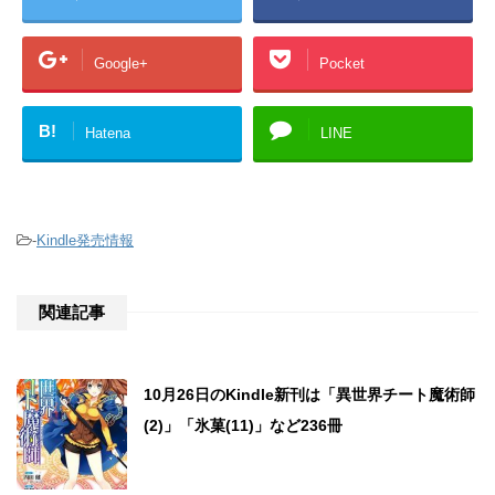
Google+
Pocket
B!
Hatena
LINE
-
Kindle発売情報
関連記事
10月26日のKindle新刊は「異世界チート魔術師
(2)」「氷菓(11)」など236冊