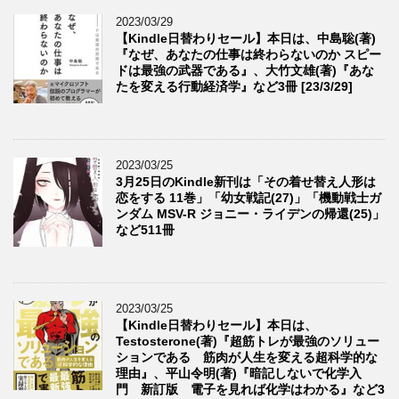
2023/03/29
【Kindle日替わりセール】本日は、中島聡(著)
『なぜ、あなたの仕事は終わらないのか スピー
ドは最強の武器である』、大竹文雄(著)『あな
たを変える行動経済学』など3冊 [23/3/29]
2023/03/25
3月25日のKindle新刊は「その着せ替え人形は
恋をする 11巻」「幼女戦記(27)」「機動戦士ガ
ンダム MSV-R ジョニー・ライデンの帰還(25)」
など511冊
2023/03/25
【Kindle日替わりセール】本日は、
Testosterone(著)『超筋トレが最強のソリュー
ションである 筋肉が人生を変える超科学的な
理由』、平山令明(著)『暗記しないで化学入
門 新訂版 電子を見れば化学はわかる』など3