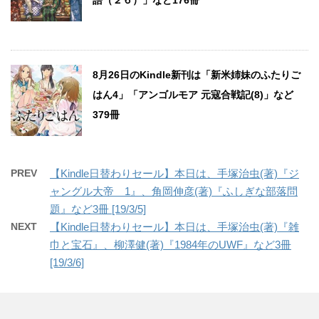
語（２６）」など176冊
8月26日のKindle新刊は「新米姉妹のふたりご
はん4」「アンゴルモア 元寇合戦記(8)」など
379冊
PREV
【Kindle日替わりセール】本日は、手塚治虫(著)『ジ
ャングル大帝 1』、角岡伸彦(著)『ふしぎな部落問
題』など3冊 [19/3/5]
NEXT
【Kindle日替わりセール】本日は、手塚治虫(著)『雑
巾と宝石』、柳澤健(著)『1984年のUWF』など3冊
[19/3/6]