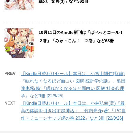
線の、文月(3)」など362冊
10月11日のKindle新刊は「ぱぺっとコール！
２巻」「みゅ～こん！ ２巻」など63冊
PREV
【Kindle日替わりセール】本日は、小宮山博仁(監修)
『眠れなくなるほど面白い 図解 統計学の話』、亀田
達也(監修)『眠れなくなるほど面白い 図解 社会心理
学』など3冊 [22/9/25]
NEXT
【Kindle日替わりセール】本日は、小林弘幸(著)『最
高の体調を引き出す超肺活 』、竹内亮介(著)『 PC自
作・チューンナップ虎の巻 2022』など3冊 [22/9/26]