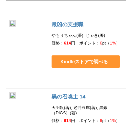
最凶の支援職
やもりちゃん(著), じゃき(著)
価格：
614
円 ポイント：
6
pt（
1%
）
Kindleストアで調べる
黒の召喚士 14
天羽銀(著), 迷井豆腐(著), 黒銀
（DIGS）(著)
価格：
614
円 ポイント：
6
pt（
1%
）