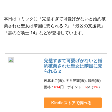
本日はコミックに「完璧すぎて可愛げがないと婚約破
棄された聖女は隣国に売られる 2」「最凶の支援職」
「黒の召喚士 14」などが登場しています。
完璧すぎて可愛げがないと婚
約破棄された聖女は隣国に売
られる 2
綾北まご(著), 冬月光輝(著), 昌未(著)
価格：
614
円 ポイント：
6
pt（
1%
）
Kindleストアで調べる