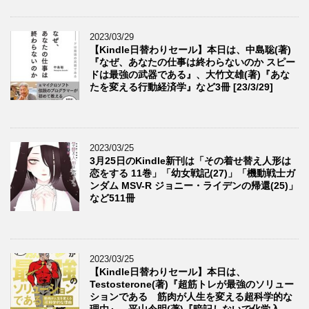
2023/03/29
【Kindle日替わりセール】本日は、中島聡(著)
『なぜ、あなたの仕事は終わらないのか スピー
ドは最強の武器である』、大竹文雄(著)『あな
たを変える行動経済学』など3冊 [23/3/29]
2023/03/25
3月25日のKindle新刊は「その着せ替え人形は
恋をする 11巻」「幼女戦記(27)」「機動戦士ガ
ンダム MSV-R ジョニー・ライデンの帰還(25)」
など511冊
2023/03/25
【Kindle日替わりセール】本日は、
Testosterone(著)『超筋トレが最強のソリュー
ションである 筋肉が人生を変える超科学的な