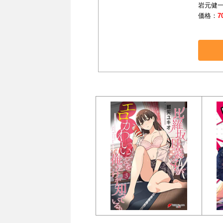
岩元健一(
価格：
7