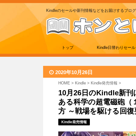
Kindleのセールや新刊情報などをお届けするブログ
トップ
Kindle日替わりセール
2020年10月26日
HOME
>
Kindle
>
Kindle発売情報
>
10月26日のKindl
ある科学の超電磁砲（
方 ～戦場を駆ける回復要
Kindle発売情報