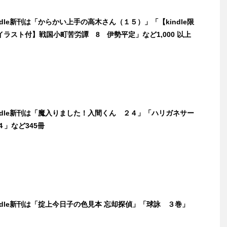
indle新刊は「からかい上手の高木さん（１５）」「【kindle限
ラスト付】戦国小町苦労譚 8 伊勢平定」など1,000 以上
indle新刊は「魔入りました！入間くん ２４」「ハリガネサー
４」など345冊
indle新刊は「掟上今日子の色見本 忘却探偵」「球詠 ３巻」