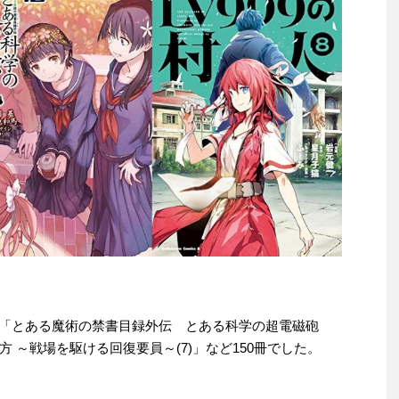
le本は「とある魔術の禁書目録外伝 とある科学の超電磁砲
 ～戦場を駆ける回復要員～(7)」など150冊でした。