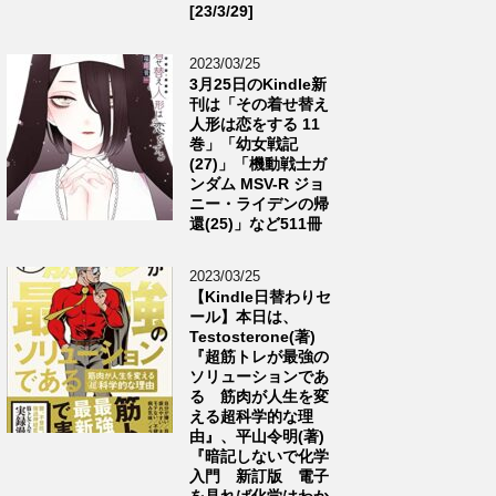
[23/3/29]
2023/03/25
3月25日のKindle新
刊は「その着せ替え
人形は恋をする 11
巻」「幼女戦記
(27)」「機動戦士ガ
ンダム MSV-R ジョ
ニー・ライデンの帰
還(25)」など511冊
2023/03/25
【Kindle日替わりセ
ール】本日は、
Testosterone(著)
『超筋トレが最強の
ソリューションであ
る 筋肉が人生を変
える超科学的な理
由』、平山令明(著)
『暗記しないで化学
入門 新訂版 電子
を見れば化学はわか