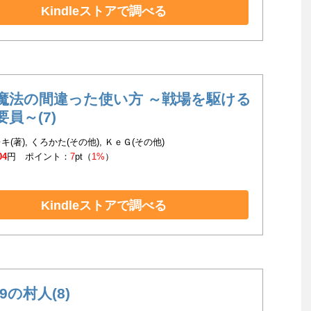
Kindleストアで調べる
魔法の間違った使い方 ～戦場を駆ける
員～(7)
(著), くろかた(その他), ＫｅＧ(その他)
04
円 ポイント：
7
pt（
1%
）
Kindleストアで調べる
99の村人(8)