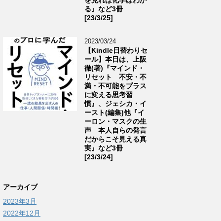
る』など3冊
[23/3/25]
2023/03/24
【Kindle日替わりセ
ール】本日は、上阪
徹(著)『マインド・
リセット 不安・不
満・不可能をプラス
に変える思考習
慣』、ジェシカ・イ
ースト(編集)他『イ
ーロン・マスクの生
声 本人自らの発言
だからこそ見える真
実』など3冊
[23/3/24]
アーカイブ
2023年3月
2022年12月