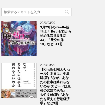
2023/03/29
3月29日のKindle新
刊は「 Re：ゼロから
始める異世界生活
33」「天空の扉
18」など311冊
2023/03/29
【Kindle日替わりセ
ール】本日は、中島
聡(著)『なぜ、あな
たの仕事は終わらな
いのか スピードは最
強の武器である』、
大竹文雄(著)『あな
たを変える行動経済
学』など3冊