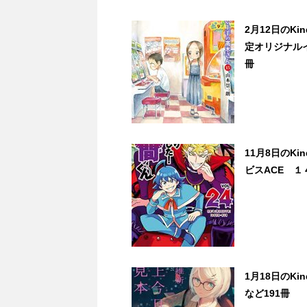
2月12日のK
定オリジナルイ
冊
11月8日のK
ビスACE １
1月18日のK
など191冊