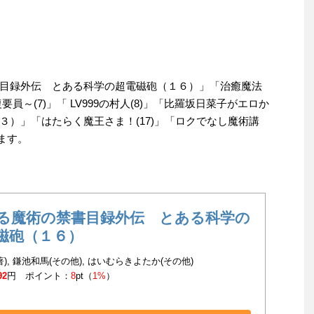
目録外伝 とある科学の超電磁砲（１６）」「治癒魔法
～(7)」「 LV999の村人(8)」「比羅坂日菜子がエロか
３）」「はたらく魔王さま！(17)」「ロクでなし魔術講
ます。
る魔術の禁書目録外伝 とある科学の
磁砲（１６）
著), 鎌池和馬(その他), はいむらきよたか(その他)
92
円 ポイント：
8
pt（
1%
）