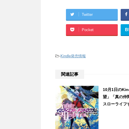
Twitter
B
Pocket
-
Kindle発売情報
関連記事
10月1日のK
望」「真の仲
スローライフす