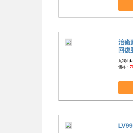
治癒
回復要
九我山レキ
価格：
7
LV9