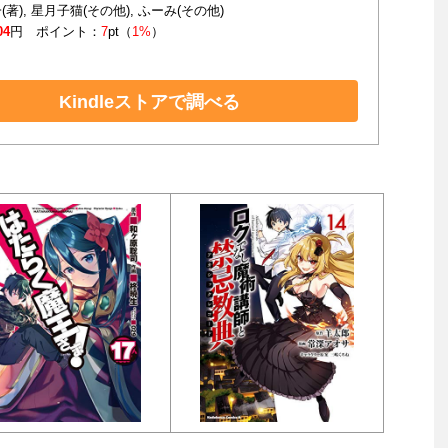
著), 星月子猫(その他), ふーみ(その他)
04
円 ポイント：
7
pt（
1%
）
Kindleストアで調べる