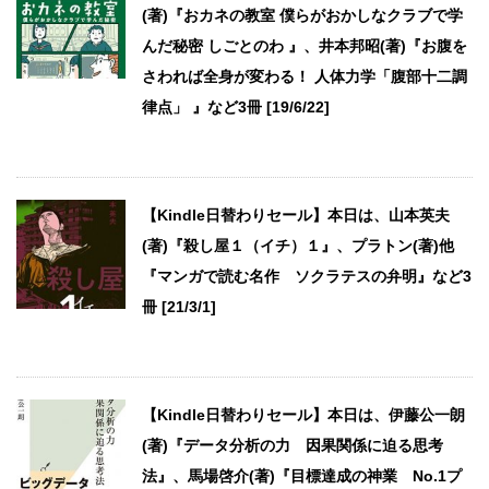
(著)『おカネの教室 僕らがおかしなクラブで学
んだ秘密 しごとのわ 』、井本邦昭(著)『お腹を
さわれば全身が変わる！ 人体力学「腹部十二調
律点」 』など3冊 [19/6/22]
【Kindle日替わりセール】本日は、山本英夫
(著)『殺し屋１（イチ）１』、プラトン(著)他
『マンガで読む名作 ソクラテスの弁明』など3
冊 [21/3/1]
【Kindle日替わりセール】本日は、伊藤公一朗
(著)『データ分析の力 因果関係に迫る思考
法』、馬場啓介(著)『目標達成の神業 No.1プ