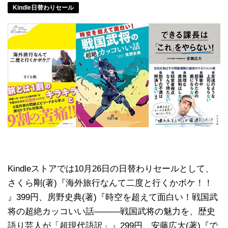
Kindle日替わりセール
Kindleストアでは10月26日の日替わりセールとして、
さくら剛(著)『海外旅行なんて二度と行くかボケ！！
』399円、房野史典(著)『時空を超えて面白い！戦国武
将の超絶カッコいい話―――戦国武将の魅力を、歴史
語り芸人が「超現代語訳」』299円、安藤広大(著)『で