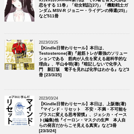
恋をする 11巻」「幼女戦記(27)」「機動戦士ガ
ンダム MSV-R ジョニー・ライデンの帰還(25)」
など511冊
2023/03/25
【Kindle日替わりセール】本日は、
Testosterone(著)『超筋トレが最強のソリュー
ションである 筋肉が人生を変える超科学的な
理由』、平山令明(著)『暗記しないで化学入
門 新訂版 電子を見れば化学はわかる』など3
冊 [23/3/25]
2023/03/24
【Kindle日替わりセール】本日は、上阪徹(著)
『マインド・リセット 不安・不満・不可能を
プラスに変える思考習慣』、ジェシカ・イース
ト(編集)他『イーロン・マスクの生声 本人自
らの発言だからこそ見える真実』など3冊
[23/3/24]