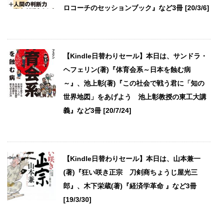
ロコーチのセッションブック』など3冊 [20/3/6]
【Kindle日替わりセール】本日は、サンドラ・
ヘフェリン(著)『体育会系～日本を蝕む病
～』、池上彰(著)『この社会で戦う君に「知の
世界地図」をあげよう 池上彰教授の東工大講
義』など3冊 [20/7/24]
【Kindle日替わりセール】本日は、山本兼一
(著)『狂い咲き正宗 刀剣商ちょうじ屋光三
郎』、木下栄蔵(著)『経済学革命 』など3冊
[19/3/30]