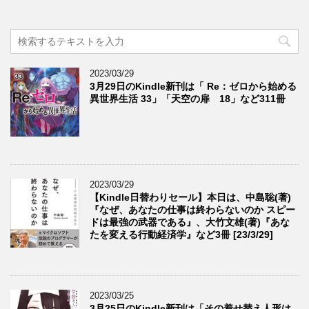
2023/03/29
3月29日のKindle新刊は「 Re：ゼロから始める
異世界生活 33」「天空の扉 18」など311冊
2023/03/29
【Kindle日替わりセール】本日は、中島聡(著)
『なぜ、あなたの仕事は終わらないのか スピー
ドは最強の武器である』、大竹文雄(著)『あな
たを変える行動経済学』など3冊 [23/3/29]
2023/03/25
3月25日のKindle新刊は「その着せ替え人形は