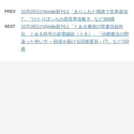
PREV
10月25日のKindle新刊は「ありふれた職業で世界最強
7」「ひとりぼっちの異世界攻略 5」など268冊
NEXT
10月26日のKindle新刊は「とある魔術の禁書目録外
伝 とある科学の超電磁砲（１６）」「治癒魔法の間
違った使い方 ～戦場を駆ける回復要員～(7)」など150
冊