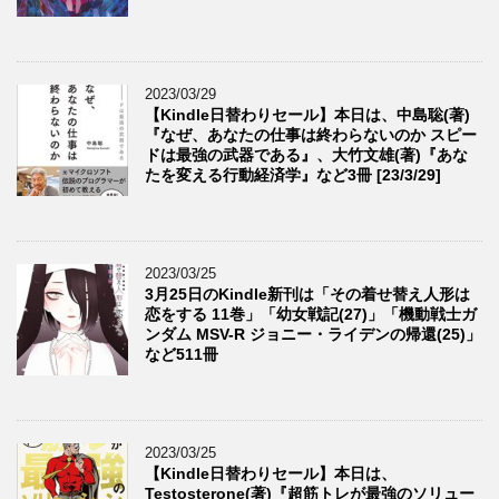
2023/03/29
【Kindle日替わりセール】本日は、中島聡(著)
『なぜ、あなたの仕事は終わらないのか スピー
ドは最強の武器である』、大竹文雄(著)『あな
たを変える行動経済学』など3冊 [23/3/29]
2023/03/25
3月25日のKindle新刊は「その着せ替え人形は
恋をする 11巻」「幼女戦記(27)」「機動戦士ガ
ンダム MSV-R ジョニー・ライデンの帰還(25)」
など511冊
2023/03/25
【Kindle日替わりセール】本日は、
Testosterone(著)『超筋トレが最強のソリュー