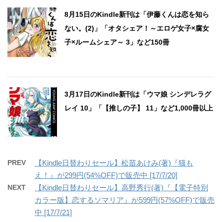
8月15日のKindle新刊は「伊藤くんは恋を知ら
ない。(2)」「オタシェア！～エロゲ女子×腐女
子×ルームシェア～ 3」など150冊
3月17日のKindle新刊は「ウマ娘 シンデレラグ
レイ 10」「【推しの子】 11」など1,000冊以上
PREV
【Kindle日替わりセール】松苗あけみ(著)『猫も
え！』が299円(54%OFF)で販売中 [17/7/20]
NEXT
【Kindle日替わりセール】高野秀行(著)『【電子特別
カラー版】恋するソマリア』が599円(57%OFF)で販売
中 [17/7/21]