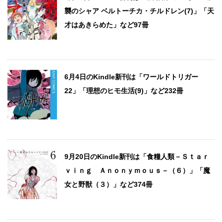
襲のシャア ベルトーチカ・チルドレン(7)」「天
才はあきらめた」など97冊
6月4日のKindle新刊は「ワールドトリガー
22」「理想のヒモ生活(9)」など232冊
9月20日のKindle新刊は「食糧人類－Ｓｔａｒ
ｖｉｎｇ Ａｎｏｎｙｍｏｕｓ－（６）」「魔
女と野獣（３）」など374冊