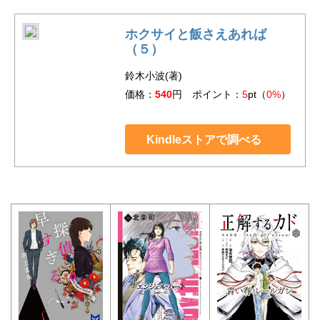
ホクサイと飯さえあれば
（５）
鈴木小波(著)
価格：
540
円 ポイント：
5
pt（
0%
）
Kindleストアで調べる