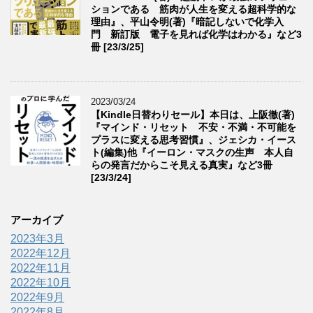
ションである 筋肉が人生を変える超科学的な
理由』、平山令明(著)『暗記しないで化学入
門 新訂版 電子を見れば化学はわかる』など3
冊 [23/3/25]
2023/03/24
【Kindle日替わりセール】本日は、上阪徹(著)
『マインド・リセット 不安・不満・不可能を
プラスに変える思考習慣』、ジェシカ・イース
ト(編集)他『イーロン・マスクの生声 本人自
らの発言だからこそ見える真実』など3冊
[23/3/24]
アーカイブ
2023年3月
2022年12月
2022年11月
2022年10月
2022年9月
2022年8月