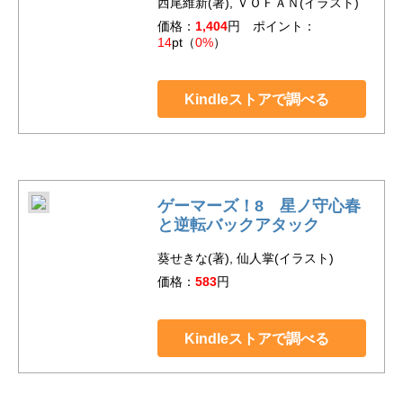
西尾維新(著), ＶＯＦＡＮ(イラスト)
価格：
1,404
円 ポイント：
14
pt（
0%
）
Kindleストアで調べる
ゲーマーズ！8 星ノ守心春
と逆転バックアタック
葵せきな(著), 仙人掌(イラスト)
価格：
583
円
Kindleストアで調べる