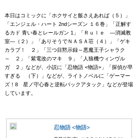
本日はコミックに「ホクサイと飯さえあれば（５）」
「エンジェル・ハート 2ndシーズン １６巻」「正解す
るカド 青い春とレールガン 1」「Ｒｕｌｅ ―消滅教
室―（２）」「ありそうでＮＡＳＡ荘（４）」「ゲキ
カラブ！ ２」「三つ目黙示録～悪魔王子シャラク
～ ２」「紫電改のマキ ９」「人狼機ウィンヴル
ガ ２」などが、小説に「忍物語 <物語>」「探偵が早
すぎる （下）」などが、ライトノベルに「ゲーマー
ズ！8 星ノ守心春と逆転バックアタック」などが登場
しています。
忍物語 <物語>