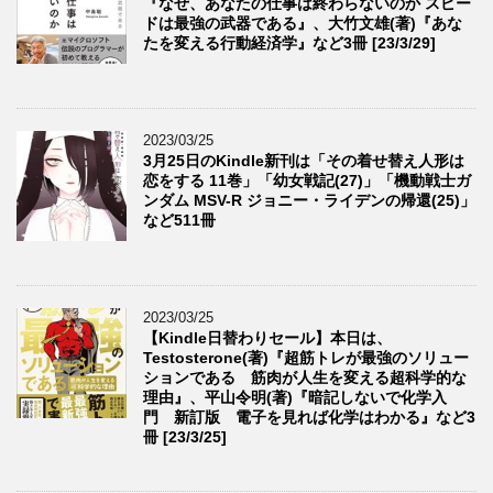
『なぜ、あなたの仕事は終わらないのか スピー
ドは最強の武器である』、大竹文雄(著)『あな
たを変える行動経済学』など3冊 [23/3/29]
2023/03/25
3月25日のKindle新刊は「その着せ替え人形は
恋をする 11巻」「幼女戦記(27)」「機動戦士ガ
ンダム MSV-R ジョニー・ライデンの帰還(25)」
など511冊
2023/03/25
【Kindle日替わりセール】本日は、
Testosterone(著)『超筋トレが最強のソリュー
ションである 筋肉が人生を変える超科学的な
理由』、平山令明(著)『暗記しないで化学入
門 新訂版 電子を見れば化学はわかる』など3
冊 [23/3/25]