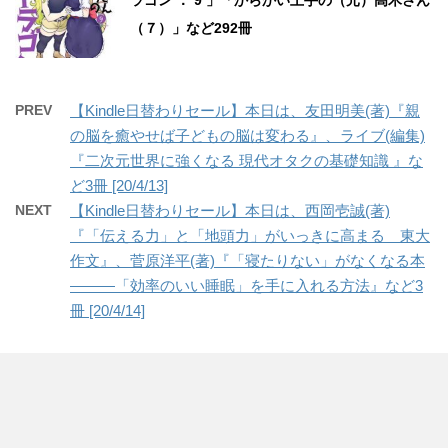
ラゴン ： 9 」「からかい上手の（元）高木さん
（７）」など292冊
PREV
【Kindle日替わりセール】本日は、友田明美(著)『親
の脳を癒やせば子どもの脳は変わる』、ライブ(編集)
『二次元世界に強くなる 現代オタクの基礎知識 』な
ど3冊 [20/4/13]
NEXT
【Kindle日替わりセール】本日は、西岡壱誠(著)
『「伝える力」と「地頭力」がいっきに高まる 東大
作文』、菅原洋平(著)『「寝たりない」がなくなる本
―――「効率のいい睡眠」を手に入れる方法』など3
冊 [20/4/14]