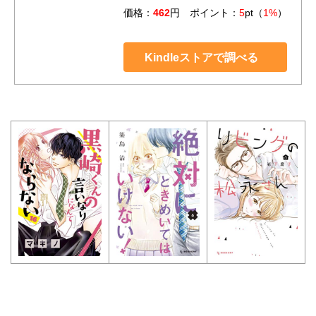
価格：
462
円 ポイント：
5
pt（
1%
）
Kindleストアで調べる