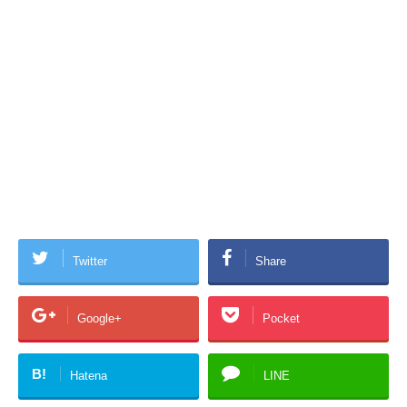
Twitter
Share
Google+
Pocket
B!
Hatena
LINE