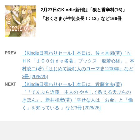
2月27日のKindle新刊は「狼と香辛料(16)」
「おくさまが生徒会長！: 12」など166冊
PREV
【Kindle日替わりセール】本日は、佐々木閑(著)『Ｎ
ＨＫ「１００分ｄｅ名著」ブックス 般若心経』、本
村凌二(著)『はじめて読む人のローマ史1200年』など
3冊 [20/8/25]
NEXT
【Kindle日替わりセール】本日は、近藤文夫(著)
『「てんぷら近藤」主人の やさしく教える天ぷらの
きほん』、新井和宏(著)『幸せな人は「お金」と「働
く」を知っている 』など3冊 [20/8/26]