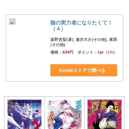
陰の実力者になりたくて！
（４）
坂野杏梨(著), 逢沢大介(その他), 東西
(その他)
価格：
634
円 ポイント：
6
pt（
1%
）
Kindleストアで調べる