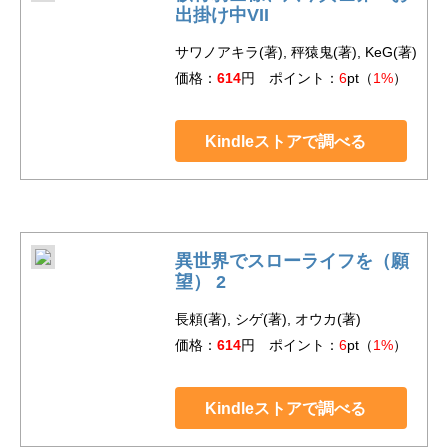
出掛け中VII
サワノアキラ(著), 秤猿鬼(著), KeG(著)
価格：
614
円 ポイント：
6
pt（
1%
）
Kindleストアで調べる
異世界でスローライフを（願
望） 2
長頼(著), シゲ(著), オウカ(著)
価格：
614
円 ポイント：
6
pt（
1%
）
Kindleストアで調べる