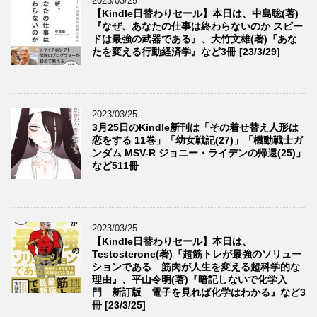
2023/03/29
【Kindle日替わりセール】本日は、中島聡(著)
『なぜ、あなたの仕事は終わらないのか スピー
ドは最強の武器である』、大竹文雄(著)『あな
たを変える行動経済学』など3冊 [23/3/29]
2023/03/25
3月25日のKindle新刊は「その着せ替え人形は
恋をする 11巻」「幼女戦記(27)」「機動戦士ガ
ンダム MSV-R ジョニー・ライデンの帰還(25)」
など511冊
2023/03/25
【Kindle日替わりセール】本日は、
Testosterone(著)『超筋トレが最強のソリュー
ションである 筋肉が人生を変える超科学的な
理由』、平山令明(著)『暗記しないで化学入
門 新訂版 電子を見れば化学はわかる』など3
冊 [23/3/25]