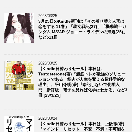
2023/03/25
3月25日のKindle新刊は「その着せ替え人形は
恋をする 11巻」「幼女戦記(27)」「機動戦士ガ
ンダム MSV-R ジョニー・ライデンの帰還(25)」
など511冊
2023/03/25
【Kindle日替わりセール】本日は、
Testosterone(著)『超筋トレが最強のソリュー
ションである 筋肉が人生を変える超科学的な
理由』、平山令明(著)『暗記しないで化学入
門 新訂版 電子を見れば化学はわかる』など3
冊 [23/3/25]
2023/03/24
【Kindle日替わりセール】本日は、上阪徹(著)
『マインド・リセット 不安・不満・不可能を