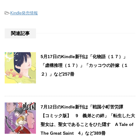
-
Kindle発売情報
関連記事
5月17日のKindle新刊は「化物語（１７）」
「虚構推理（１７）」「カッコウの許嫁（１
２）」など257冊
7月12日のKindle新刊は「戦国小町苦労譚
【コミック版】 9 義弟との絆」「転生した大
聖女は、聖女であることをひた隠す A Tale of
The Great Saint 4」など389冊