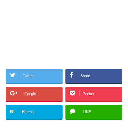
Twitter
Share
Google+
Pocket
B!
Hatena
LINE