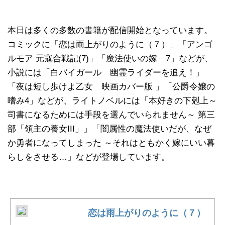
本日は多くの多数の書籍が配信開始となっています。
コミックに「恋は雨上がりのように（７）」「アンゴ
ルモア 元寇合戦記(7)」「魔法使いの嫁 7」などが、
小説には「白バイガール 幽霊ライダーを追え！」
「夜は短し歩けよ乙女 映画カバー版 」「公爵令嬢の
嗜み4」などが、ライトノベルには「本好きの下剋上～
司書になるためには手段を選んでいられません～ 第三
部「領主の養女III」」「闇属性の魔法使いだが、なぜ
か勇者になってしまった ～それはともかく嫁にいい暮
らしをさせる…」などが登場しています。
恋は雨上がりのように（７）