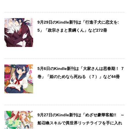
9月29日のKindle新刊は「行進子犬に恋文を:
5」「政宗さまと景綱くん」など272冊
5月6日のKindle新刊は「大家さんは思春期！ ７
巻」「姫のためなら死ねる （７）」など44冊
9月27日のKindle新刊は「めざせ豪華客船!! ～
船召喚スキルで異世界リッチライフを手に入れ