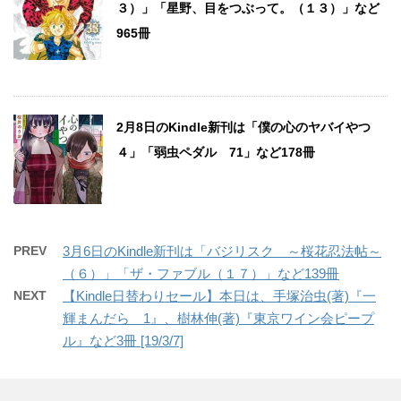
３）」「星野、目をつぶって。（１３）」など
965冊
2月8日のKindle新刊は「僕の心のヤバイやつ
４」「弱虫ペダル 71」など178冊
PREV
3月6日のKindle新刊は「バジリスク ～桜花忍法帖～
（６）」「ザ・ファブル（１７）」など139冊
NEXT
【Kindle日替わりセール】本日は、手塚治虫(著)『一
輝まんだら 1』、樹林伸(著)『東京ワイン会ピープ
ル』など3冊 [19/3/7]