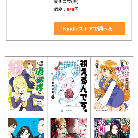
闇川コウ(著)
価格：
648
円
Kindleストアで調べる