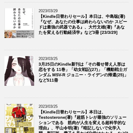
2023/03/29
【Kindle日替わりセール】本日は、中島聡(著)
『なぜ、あなたの仕事は終わらないのか スピー
ドは最強の武器である』、大竹文雄(著)『あな
たを変える行動経済学』など3冊 [23/3/29]
2023/03/25
3月25日のKindle新刊は「その着せ替え人形は
恋をする 11巻」「幼女戦記(27)」「機動戦士ガ
ンダム MSV-R ジョニー・ライデンの帰還(25)」
など511冊
2023/03/25
【Kindle日替わりセール】本日は、
Testosterone(著)『超筋トレが最強のソリュー
ションである 筋肉が人生を変える超科学的な
理由』、平山令明(著)『暗記しないで化学入