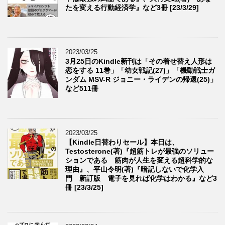
たを変える行動経済学』など3冊 [23/3/29]
2023/03/25
3月25日のKindle新刊は「その着せ替え人形は
恋をする 11巻」「幼女戦記(27)」「機動戦士ガ
ンダム MSV-R ジョニー・ライデンの帰還(25)」
など511冊
2023/03/25
【Kindle日替わりセール】本日は、
Testosterone(著)『超筋トレが最強のソリュー
ションである 筋肉が人生を変える超科学的な
理由』、平山令明(著)『暗記しないで化学入
門 新訂版 電子を見れば化学はわかる』など3
冊 [23/3/25]