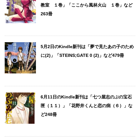
教室 １巻」「ここから風林火山 １巻」など
263冊
5月2日のKindle新刊は「夢で見たあの子のため
に(2)」「STEINS;GATE 0 (2)」など479冊
6月11日のKindle新刊は「七つ屋志のぶの宝石
匣（１１）」「花野井くんと恋の病（６）」な
ど248冊