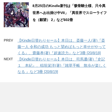
8月25日のKindle新刊は「骸骨騎士様、只今異
世界へお出掛け中VII」「異世界でスローライフ
を（願望） 2」など602冊
PREV
【Kindle日替わりセール】本日は、斎藤一人(著)『斎
藤一人 令和の成功 もっと望めばもっと幸せがやって
くる』、齋藤孝(著)『超速読力』など3冊 [20/8/18]
NEXT
【Kindle日替わりセール】本日は、司馬遷(著)『史記
１ 本紀』、稲垣栄洋(著)『雑草手帳 散歩が楽しく
なる 』など3冊 [20/8/19]