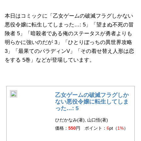
本日はコミックに「乙女ゲームの破滅フラグしかない
悪役令嬢に転生してしまった…: 5」「望まぬ不死の冒
険者 5」「暗殺者である俺のステータスが勇者よりも
明らかに強いのだが 3」「ひとりぼっちの異世界攻略
3」「最果てのパラディンV」「その着せ替え人形は恋
をする 5巻」などが登場しています。
乙女ゲームの破滅フラグしか
ない悪役令嬢に転生してしま
った…: 5
ひだかなみ(著), 山口悟(著)
価格：
550
円 ポイント：
6
pt（
1%
）