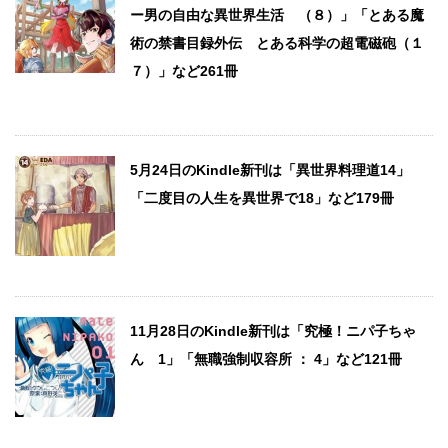
ー男の自由な異世界生活 （８）」「とある魔
術の禁書目録外伝 とある科学の超電磁砲（１
７）」など261冊
5月24日のKindle新刊は「異世界料理道14」
「二度目の人生を異世界で18」など179冊
11月28日のKindle新刊は「究極！ニパ子ちゃ
ん 1」「無職強制収容所 ： 4」など121冊