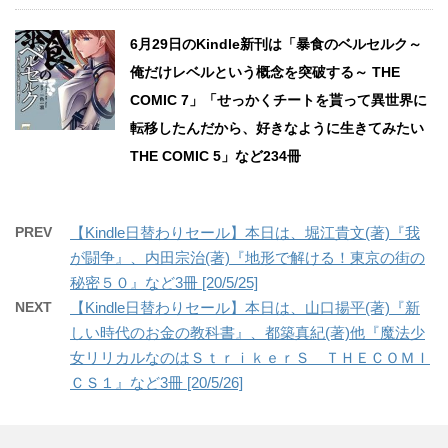
6月29日のKindle新刊は「暴食のベルセルク～
俺だけレベルという概念を突破する～ THE
COMIC 7」「せっかくチートを貰って異世界に
転移したんだから、好きなように生きてみたい
THE COMIC 5」など234冊
PREV
【Kindle日替わりセール】本日は、堀江貴文(著)『我
が闘争』、内田宗治(著)『地形で解ける！東京の街の
秘密５０』など3冊 [20/5/25]
NEXT
【Kindle日替わりセール】本日は、山口揚平(著)『新
しい時代のお金の教科書』、都築真紀(著)他『魔法少
女リリカルなのはＳｔｒｉｋｅｒＳ ＴＨＥＣＯＭＩ
ＣＳ１』など3冊 [20/5/26]