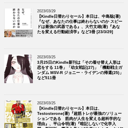
2023/03/29
【Kindle日替わりセール】本日は、中島聡(著)
『なぜ、あなたの仕事は終わらないのか スピー
ドは最強の武器である』、大竹文雄(著)『あな
たを変える行動経済学』など3冊 [23/3/29]
2023/03/25
3月25日のKindle新刊は「その着せ替え人形は
恋をする 11巻」「幼女戦記(27)」「機動戦士ガ
ンダム MSV-R ジョニー・ライデンの帰還(25)」
など511冊
2023/03/25
【Kindle日替わりセール】本日は、
Testosterone(著)『超筋トレが最強のソリュー
ションである 筋肉が人生を変える超科学的な
理由』、平山令明(著)『暗記しないで化学入