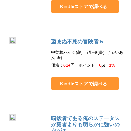
Kindleストアで調べる
望まぬ不死の冒険者 5
中曽根ハイジ(著), 丘野優(著), じゃいあ
ん(著)
価格：
614
円 ポイント：
6
pt（
1%
）
Kindleストアで調べる
暗殺者である俺のステータス
が勇者よりも明らかに強いの
だが 3