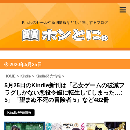
Kindleのセールや新刊情報などをお届けするブログ
2020年5月25日
HOME
>
Kindle
>
Kindle発売情報
>
5月25日のKindle新刊は「乙女ゲームの破滅フ
ラグしかない悪役令嬢に転生してしまった…:
5」「望まぬ不死の冒険者 5」など482冊
Kindle発売情報