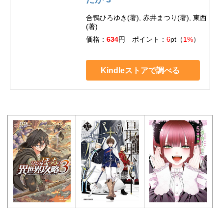
合鴨ひろゆき(著), 赤井まつり(著), 東西
(著)
価格：
634
円 ポイント：
6
pt（
1%
）
Kindleストアで調べる