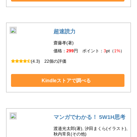
超速読力
齋藤孝(著)
価格：
299
円 ポイント：
3
pt（
1%
）
(4.3)
22個の評価
Kindleストアで調べる
マンガでわかる！ 5W1H思考
渡邉光太郎(著), 汐田まくら(イラスト),
秋内常良(その他)