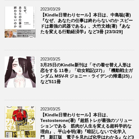
2023/03/29
【Kindle日替わりセール】本日は、中島聡(著)
『なぜ、あなたの仕事は終わらないのか スピー
ドは最強の武器である』、大竹文雄(著)『あな
たを変える行動経済学』など3冊 [23/3/29]
2023/03/25
3月25日のKindle新刊は「その着せ替え人形は
恋をする 11巻」「幼女戦記(27)」「機動戦士ガ
ンダム MSV-R ジョニー・ライデンの帰還(25)」
など511冊
2023/03/25
【Kindle日替わりセール】本日は、
Testosterone(著)『超筋トレが最強のソリュー
ションである 筋肉が人生を変える超科学的な
理由』、平山令明(著)『暗記しないで化学入
門 新訂版 電子を見れば化学はわかる』など3