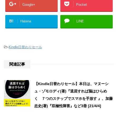
Google+
Pocket
B!
Hatena
LINE
-
Kindle日替わりセール
関連記事
【Kindle日替わりセール】本日は、マヌーシ
ュ・ゾモロディ(著)『退屈すれば脳はひらめ
く ７つのステップでスマホを手放す 』、加藤
忠史(著)『双極性障害』など3冊 [21/4/4]