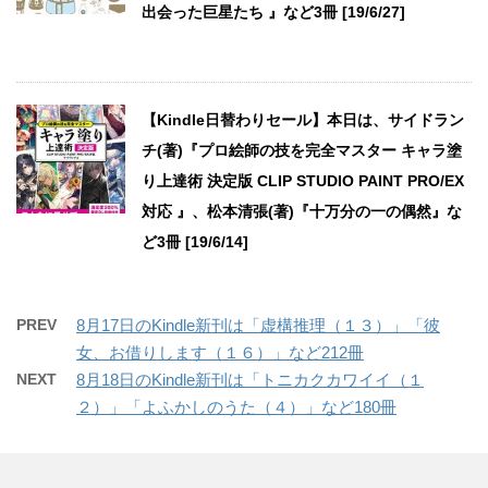
出会った巨星たち 』など3冊 [19/6/27]
【Kindle日替わりセール】本日は、サイドラン
チ(著)『プロ絵師の技を完全マスター キャラ塗
り上達術 決定版 CLIP STUDIO PAINT PRO/EX
対応 』、松本清張(著)『十万分の一の偶然』な
ど3冊 [19/6/14]
PREV
8月17日のKindle新刊は「虚構推理（１３）」「彼
女、お借りします（１６）」など212冊
NEXT
8月18日のKindle新刊は「トニカクカワイイ（１
２）」「よふかしのうた（４）」など180冊