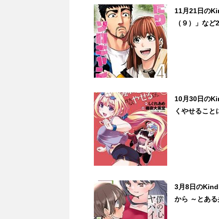
11月21日の
（９）」など2
10月30日の
くやせることに
3月8日のKi
から ～とある