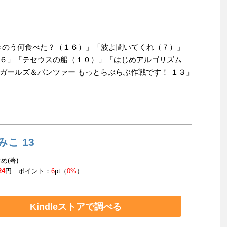
「きのう何食べた？（１６）」「波よ聞いてくれ（７）」
６」「テセウスの船（１０）」「はじめアルゴリズム
ガールズ＆パンツァー もっとらぶらぶ作戦です！ １３」
みこ 13
め(著)
24
円 ポイント：
6
pt（
0%
）
Kindleストアで調べる