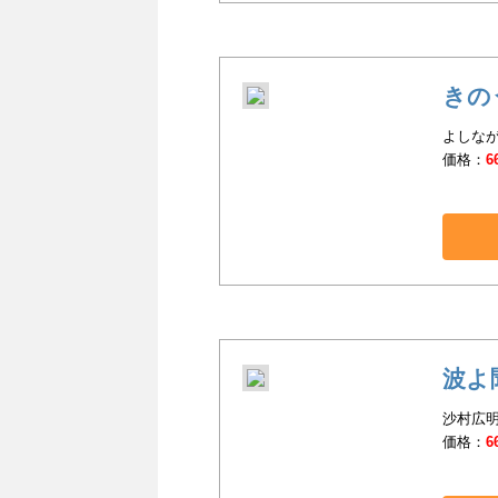
きの
よしなが
価格：
6
波よ
沙村広明
価格：
6