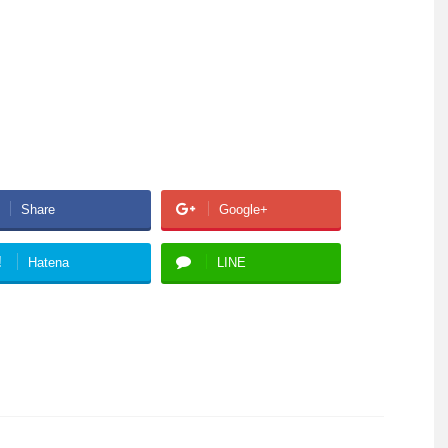
Share
Google+
!
Hatena
LINE