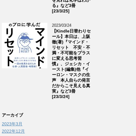
る』など3冊
[23/3/25]
2023/03/24
【Kindle日替わりセ
ール】本日は、上阪
徹(著)『マインド・
リセット 不安・不
満・不可能をプラス
に変える思考習
慣』、ジェシカ・イ
ースト(編集)他『イ
ーロン・マスクの生
声 本人自らの発言
だからこそ見える真
実』など3冊
[23/3/24]
アーカイブ
2023年3月
2022年12月