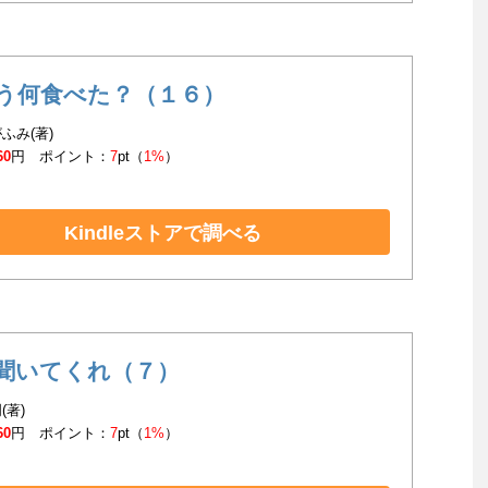
う何食べた？（１６）
ふみ(著)
60
円 ポイント：
7
pt（
1%
）
Kindleストアで調べる
聞いてくれ（７）
(著)
60
円 ポイント：
7
pt（
1%
）