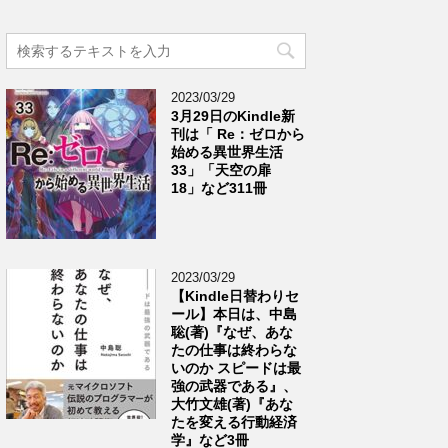
2023/03/29
3月29日のKindle新
刊は「 Re：ゼロから
始める異世界生活
33」「天空の扉
18」など311冊
2023/03/29
【Kindle日替わりセ
ール】本日は、中島
聡(著)『なぜ、あな
たの仕事は終わらな
いのか スピードは最
強の武器である』、
大竹文雄(著)『あな
たを変える行動経済
学』など3冊