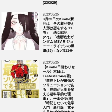
[23/3/29]
2023/03/25
3月25日のKindle新
刊は「その着せ替え
人形は恋をする 11
巻」「幼女戦記
(27)」「機動戦士ガ
ンダム MSV-R ジョ
ニー・ライデンの帰
還(25)」など511冊
2023/03/25
【Kindle日替わりセ
ール】本日は、
Testosterone(著)
『超筋トレが最強の
ソリューションであ
る 筋肉が人生を変
える超科学的な理
由』、平山令明(著)
『暗記しないで化学
入門 新訂版 電子
を見れば化学はわか