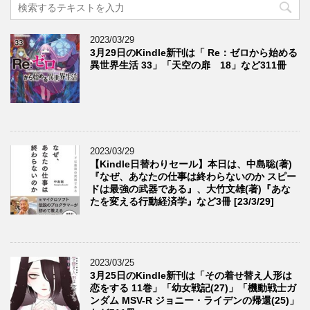
2023/03/29
3月29日のKindle新刊は「 Re：ゼロから始める
異世界生活 33」「天空の扉 18」など311冊
2023/03/29
【Kindle日替わりセール】本日は、中島聡(著)
『なぜ、あなたの仕事は終わらないのか スピー
ドは最強の武器である』、大竹文雄(著)『あな
たを変える行動経済学』など3冊 [23/3/29]
2023/03/25
3月25日のKindle新刊は「その着せ替え人形は
恋をする 11巻」「幼女戦記(27)」「機動戦士ガ
ンダム MSV-R ジョニー・ライデンの帰還(25)」