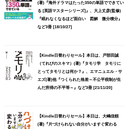
(著)『海外ドラマはたった350の単語でできてい
る [英語マスターシリーズ]』、大上丈彦(監修)
『眠れなくなるほど面白い 図解 微分積分』
など3冊 [18/10/27]
【Kindle日替わりセール】本日は、戸部田誠
（てれびのスキマ）(著)『タモリ学 タモリに
とってタモリとは何か？』、エマニュエル・サ
エズ(著)他『つくられた格差～不公平税制が生
んだ所得の不平等～』など3冊 [21/11/20]
【Kindle日替わりセール】本日は、大嶋信頼
(著)『片づけられない自分がいますぐ変わる