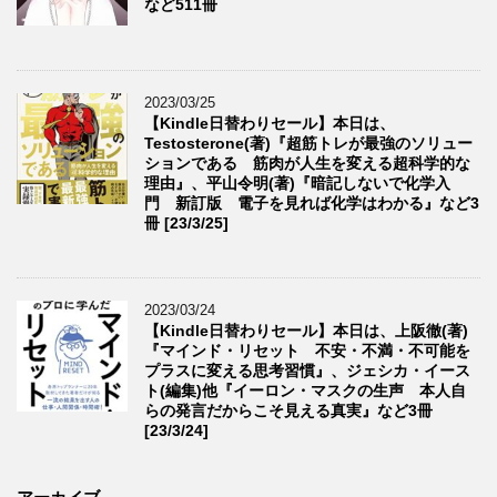
など511冊
2023/03/25
【Kindle日替わりセール】本日は、
Testosterone(著)『超筋トレが最強のソリュー
ションである 筋肉が人生を変える超科学的な
理由』、平山令明(著)『暗記しないで化学入
門 新訂版 電子を見れば化学はわかる』など3
冊 [23/3/25]
2023/03/24
【Kindle日替わりセール】本日は、上阪徹(著)
『マインド・リセット 不安・不満・不可能を
プラスに変える思考習慣』、ジェシカ・イース
ト(編集)他『イーロン・マスクの生声 本人自
らの発言だからこそ見える真実』など3冊
[23/3/24]