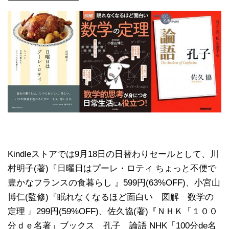
Kindleストアでは9月18日の日替わりセールとして、川
村明子(著)『日曜日はプーレ・ロティ ちょっと不便で
豊かなフランスの食暮らし 』599円(63%OFF)、小宮山
博仁(監修)『眠れなくなるほど面白い 図解 数学の
定理 』299円(59%OFF)、佐久協(著)『ＮＨＫ「１００
分ｄｅ名著」ブックス 孔子 論語 NHK「100分de名