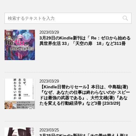
2023/03/29
3月29日のKindle新刊は「 Re：ゼロから始める
異世界生活 33」「天空の扉 18」など311冊
2023/03/29
【Kindle日替わりセール】本日は、中島聡(著)
『なぜ、あなたの仕事は終わらないのか スピー
ドは最強の武器である』、大竹文雄(著)『あな
たを変える行動経済学』など3冊 [23/3/29]
2023/03/25
3月25日のKindle新刊は「その着せ替え人形は