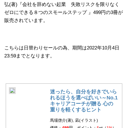
弘(著)『会社を辞めない起業 失敗リスクを限りなく
ゼロにできる８つのスモールステップ 』499円の3冊が
販売されています。
こちらは日替わりセールの為、期間は2022年10月4日
23:59までとなります。
迷ったら、自分を好きでいら
れるほうを選べばいい～No.1
キャリアコーチが贈る 心の
重りを軽くするヒント
馬場啓介(著), 凪(イラスト)
価格：
499
円 ポイント：
5
pt（
1%
）