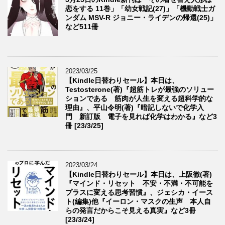
恋をする 11巻」「幼女戦記(27)」「機動戦士ガ
ンダム MSV-R ジョニー・ライデンの帰還(25)」
など511冊
2023/03/25
【Kindle日替わりセール】本日は、
Testosterone(著)『超筋トレが最強のソリュー
ションである 筋肉が人生を変える超科学的な
理由』、平山令明(著)『暗記しないで化学入
門 新訂版 電子を見れば化学はわかる』など3
冊 [23/3/25]
2023/03/24
【Kindle日替わりセール】本日は、上阪徹(著)
『マインド・リセット 不安・不満・不可能を
プラスに変える思考習慣』、ジェシカ・イース
ト(編集)他『イーロン・マスクの生声 本人自
らの発言だからこそ見える真実』など3冊
[23/3/24]