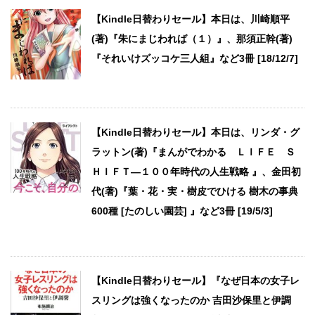
【Kindle日替わりセール】本日は、川崎順平
(著)『朱にまじわれば（１）』、那須正幹(著)
『それいけズッコケ三人組』など3冊 [18/12/7]
【Kindle日替わりセール】本日は、リンダ・グ
ラットン(著)『まんがでわかる ＬＩＦＥ Ｓ
ＨＩＦＴ―１００年時代の人生戦略 』、金田初
代(著)『葉・花・実・樹皮でひける 樹木の事典
600種 [たのしい園芸] 』など3冊 [19/5/3]
【Kindle日替わりセール】『なぜ日本の女子レ
スリングは強くなったのか 吉田沙保里と伊調