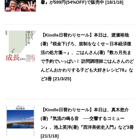
馨』が599円(54%OFF)で販売中 [18/1/18]
【Kindle日替わりセール】本日は、渡瀬裕哉
(著)『税金下げろ、規制をなくせ～日本経済復
活の処方箋～』、ごはんさん(著)『数カ月先ま
で予約でいっぱい！ 訪問調理師ごはんさんのど
んどんおかわりする子ども大好きレシピ78』な
ど3冊 [21/3/25]
【Kindle日替わりセール】本日は、真木悠介
(著)『気流の鳴る音 ──交響するコミュー
ン』、池上英洋(著)『西洋美術史入門』など3冊
[21/1/18]