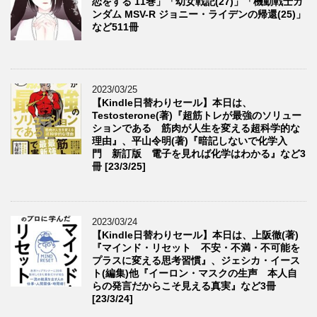
恋をする 11巻」「幼女戦記(27)」「機動戦士ガ
ンダム MSV-R ジョニー・ライデンの帰還(25)」
など511冊
2023/03/25
【Kindle日替わりセール】本日は、
Testosterone(著)『超筋トレが最強のソリュー
ションである 筋肉が人生を変える超科学的な
理由』、平山令明(著)『暗記しないで化学入
門 新訂版 電子を見れば化学はわかる』など3
冊 [23/3/25]
2023/03/24
【Kindle日替わりセール】本日は、上阪徹(著)
『マインド・リセット 不安・不満・不可能を
プラスに変える思考習慣』、ジェシカ・イース
ト(編集)他『イーロン・マスクの生声 本人自
らの発言だからこそ見える真実』など3冊
[23/3/24]