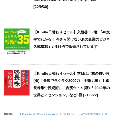
[22/9/30]
【Kindle日替わりセール】久恒啓一 (著)『40文
字でわかる！ 今さら聞けないあの企業のビジネ
ス戦略35』が199円で販売されています
【Kindle日替わりセール】本日は、株の買い時
(著)『最短でラクラク2000万 手堅く稼ぐ！成
長株集中投資術』、吉濱ツトム(著)『 2040年の
世界とアセンション』など3冊 [21/8/22]
PREV
【Kindle日替わりセール】本日は、山口拓朗(著)『９