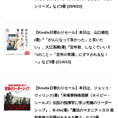
シリーズ』など3冊 [20/9/23]
【Kindle日替わりセール】本日は、山口雄也
(著)『「がんになって良かった」と言いた
い』、大江英樹(著)『定年前、しなくていい５
つのこと～「定年の常識」にダマされるな！
～』など3冊 [21/4/13]
【Kindle日替わりセール】本日は、ジョッコ・
ウィリンク(著)『米海軍特殊部隊（ネイビー・
シールズ）伝説の指揮官に学ぶ究極のリーダー
シップ』、B-life(著)『魔法のマタニティヨガ 産
前産後の不調がみるみる整う』など3冊