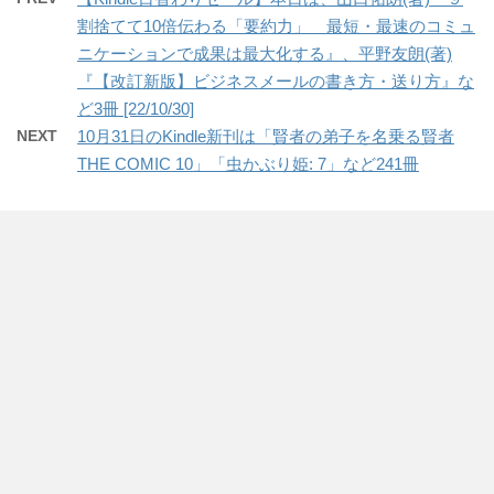
割捨てて10倍伝わる「要約力」 最短・最速のコミュ
ニケーションで成果は最大化する』、平野友朗(著)
『【改訂新版】ビジネスメールの書き方・送り方』な
ど3冊 [22/10/30]
NEXT
10月31日のKindle新刊は「賢者の弟子を名乗る賢者
THE COMIC 10」「虫かぶり姫: 7」など241冊