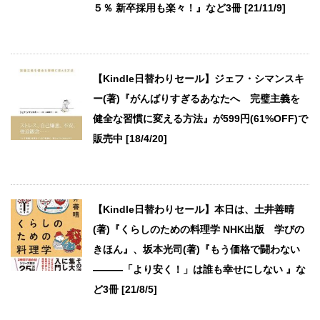
５％ 新卒採用も楽々！』など3冊 [21/11/9]
【Kindle日替わりセール】ジェフ・シマンスキ
ー(著)『がんばりすぎるあなたへ 完璧主義を
健全な習慣に変える方法』が599円(61%OFF)で
販売中 [18/4/20]
【Kindle日替わりセール】本日は、土井善晴
(著)『くらしのための料理学 NHK出版 学びの
きほん』、坂本光司(著)『もう価格で闘わない
―――「より安く！」は誰も幸せにしない 』な
ど3冊 [21/8/5]