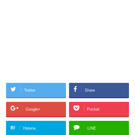
Twitter
Share
Google+
Pocket
B!
Hatena
LINE