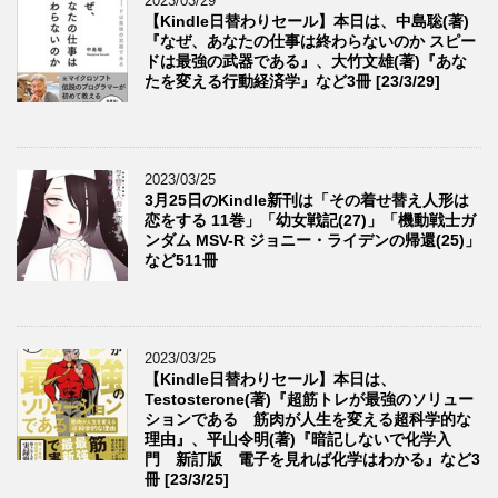
2023/03/29
【Kindle日替わりセール】本日は、中島聡(著)
『なぜ、あなたの仕事は終わらないのか スピー
ドは最強の武器である』、大竹文雄(著)『あな
たを変える行動経済学』など3冊 [23/3/29]
2023/03/25
3月25日のKindle新刊は「その着せ替え人形は
恋をする 11巻」「幼女戦記(27)」「機動戦士ガ
ンダム MSV-R ジョニー・ライデンの帰還(25)」
など511冊
2023/03/25
【Kindle日替わりセール】本日は、
Testosterone(著)『超筋トレが最強のソリュー
ションである 筋肉が人生を変える超科学的な
理由』、平山令明(著)『暗記しないで化学入
門 新訂版 電子を見れば化学はわかる』など3
冊 [23/3/25]