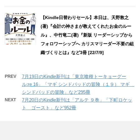
【Kindle日替わりセール】本日は、天野敦之
(著)『会計の神さまが教えてくれたお金のルー
ル』、中竹竜二(著)『新版 リーダーシップから
フォロワーシップへ カリスマリーダー不要の組
織づくりとは』など3冊 [22/7/9]
PREV
7月19日のKindle新刊は「東京喰種トーキョーグー
ル:re 16」「マギ シンドバッドの冒険（１９） マギ
シンドバッドの冒険」など295冊
NEXT
7月20日のKindle新刊は「アルテ ９巻」「下町ロケッ
ト ゴースト」など952冊