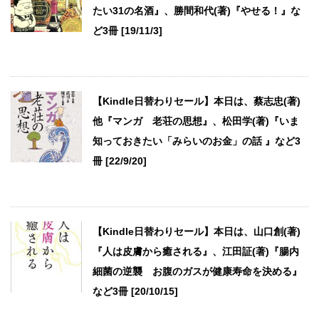
たい31の名酒』、勝間和代(著)『やせる！』な
ど3冊 [19/11/3]
【Kindle日替わりセール】本日は、蔡志忠(著)
他『マンガ 老荘の思想』、松田学(著)『いま
知っておきたい「みらいのお金」の話 』など3
冊 [22/9/20]
【Kindle日替わりセール】本日は、山口創(著)
『人は皮膚から癒される』、江田証(著)『腸内
細菌の逆襲 お腹のガスが健康寿命を決める』
など3冊 [20/10/15]