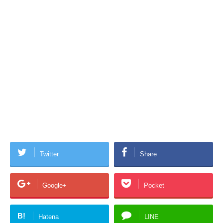
Twitter
Share
Google+
Pocket
B!
Hatena
LINE