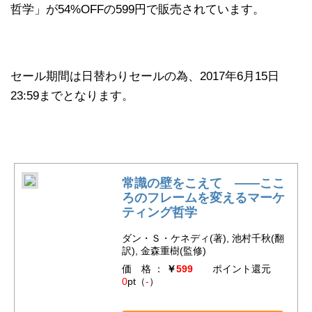
哲学」が54%OFFの599円で販売されています。
セール期間は日替わりセールの為、2017年6月15日
23:59までとなります。
常識の壁をこえて ――ここ
ろのフレームを変えるマーケ
ティング哲学
ダン・Ｓ・ケネディ(著), 池村千秋(翻
訳), 金森重樹(監修)
価 格 ：
￥
599
ポイント還元
0
pt（
-
）