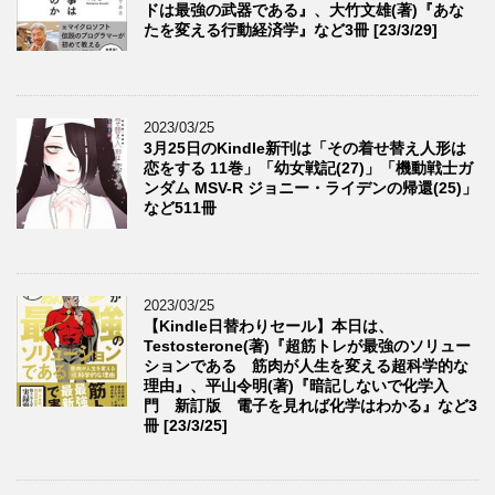
ドは最強の武器である』、大竹文雄(著)『あな
たを変える行動経済学』など3冊 [23/3/29]
2023/03/25
3月25日のKindle新刊は「その着せ替え人形は
恋をする 11巻」「幼女戦記(27)」「機動戦士ガ
ンダム MSV-R ジョニー・ライデンの帰還(25)」
など511冊
2023/03/25
【Kindle日替わりセール】本日は、
Testosterone(著)『超筋トレが最強のソリュー
ションである 筋肉が人生を変える超科学的な
理由』、平山令明(著)『暗記しないで化学入
門 新訂版 電子を見れば化学はわかる』など3
冊 [23/3/25]