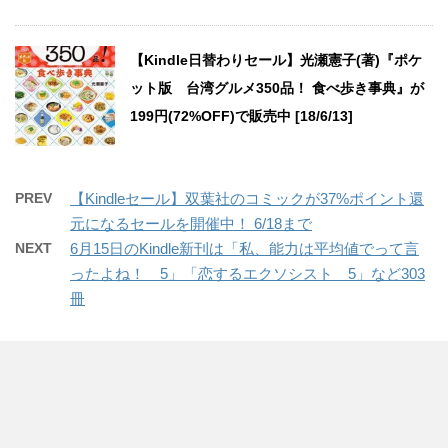
【Kindle日替わりセール】光瀬憲子(著)『ポケ
ット版 台湾グルメ350品！ 食べ歩き事典』が
199円(72%OFF)で販売中 [18/6/13]
PREV
【Kindleセール】双葉社のコミックが37%ポイント還
元になるセールを開催中！ 6/18まで
NEXT
6月15日のKindle新刊は「私、能力は平均値でって言
ったよね！ 5」「恋するエクソシスト 5」など303
冊