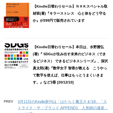
【Kindle日替わりセール】ＮＨＫスペシャル取
材班(著)『キラーストレス 心と体をどう守る
か』が299円で販売されています
【Kindle日替わりセール】本日は、水野雅弘
(著)『 SDGsが生み出す未来のビジネス（でき
るビジネス） できるビジネスシリーズ』、深沢
真太郎(著)『数学女子 智香が教える こうやっ
て数字を使えば、仕事はもっとうまくいきま
す。』など3冊 [20/12/10]
PREV
3月11日のKindle新刊は「はたらく魔王さま!18」「ス
トライク・ザ・ブラッド APPEND1 人形師の遺産」