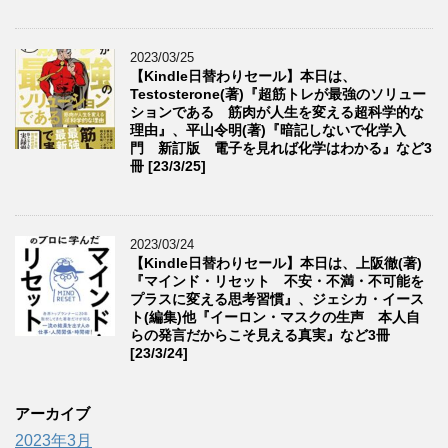
2023/03/25
【Kindle日替わりセール】本日は、
Testosterone(著)『超筋トレが最強のソリュー
ションである 筋肉が人生を変える超科学的な
理由』、平山令明(著)『暗記しないで化学入
門 新訂版 電子を見れば化学はわかる』など3
冊 [23/3/25]
2023/03/24
【Kindle日替わりセール】本日は、上阪徹(著)
『マインド・リセット 不安・不満・不可能を
プラスに変える思考習慣』、ジェシカ・イース
ト(編集)他『イーロン・マスクの生声 本人自
らの発言だからこそ見える真実』など3冊
[23/3/24]
アーカイブ
2023年3月