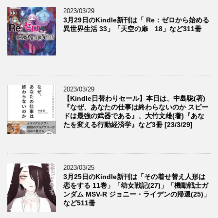
2023/03/29
3月29日のKindle新刊は「 Re：ゼロから始める
異世界生活 33」「天空の扉 18」など311冊
2023/03/29
【Kindle日替わりセール】本日は、中島聡(著)
『なぜ、あなたの仕事は終わらないのか スピー
ドは最強の武器である』、大竹文雄(著)『あな
たを変える行動経済学』など3冊 [23/3/29]
2023/03/25
3月25日のKindle新刊は「その着せ替え人形は
恋をする 11巻」「幼女戦記(27)」「機動戦士ガ
ンダム MSV-R ジョニー・ライデンの帰還(25)」
など511冊