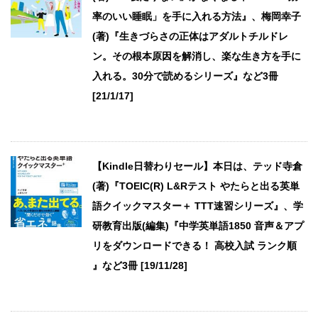
率のいい睡眠」を手に入れる方法』、梅岡幸子
(著)『生きづらさの正体はアダルトチルドレ
ン。その根本原因を解消し、楽な生き方を手に
入れる。30分で読めるシリーズ』など3冊
[21/1/17]
【Kindle日替わりセール】本日は、テッド寺倉
(著)『TOEIC(R) L&Rテスト やたらと出る英単
語クイックマスター＋ TTT速習シリーズ』、学
研教育出版(編集)『中学英単語1850 音声＆アプ
リをダウンロードできる！ 高校入試 ランク順
』など3冊 [19/11/28]