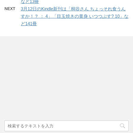
など13冊
NEXT
3月12日のKindle新刊は「桐谷さん ちょっそれ食うん
すか！？ ： 4」「目玉焼きの黄身 いつつぶす? 10」な
ど141冊