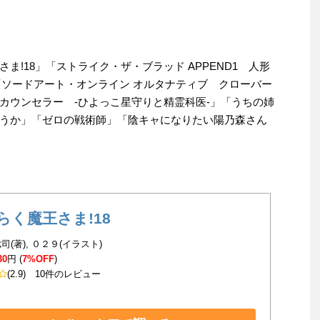
ま!18」「ストライク・ザ・ブラッド APPEND1 人形
「ソードアート・オンライン オルタナティブ クローバー
カウンセラー -ひよっこ星守りと精霊科医-」「うちの姉
うか」「ゼロの戦術師」「陰キャになりたい陽乃森さん
らく魔王さま!18
司(著), ０２９(イラスト)
30
円 (
7%OFF
)
(2.9)
10件のレビュー