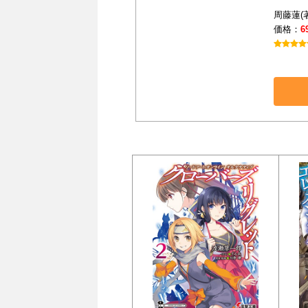
周藤蓮(著
価格：
6