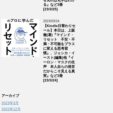
る』など3冊
[23/3/25]
2023/03/24
【Kindle日替わりセ
ール】本日は、上阪
徹(著)『マインド・
リセット 不安・不
満・不可能をプラス
に変える思考習
慣』、ジェシカ・イ
ースト(編集)他『イ
ーロン・マスクの生
声 本人自らの発言
だからこそ見える真
実』など3冊
[23/3/24]
アーカイブ
2023年3月
2022年12月