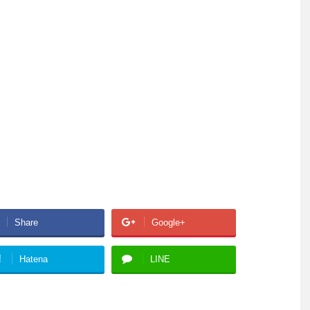
Share
Google+
!
Hatena
LINE