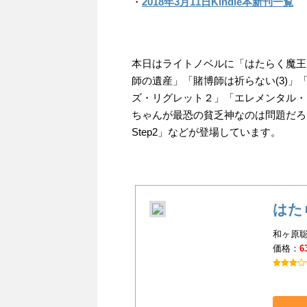
・
2018年3月11日Kindle本新刊一覧
本日はライトノベルに「はたらく魔王さ
師の遺産」「賭博師は祈らない(3)」
ズ・リグレット２」「エレメンタル・
ちゃんが最恐の貧乏神なのは問題だろ
Step2」などが登場しています。
はた
和ヶ原聡
価格：
6