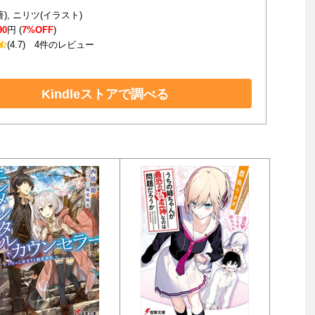
), ニリツ(イラスト)
90
円 (
7%OFF
)
(4.7)
4件のレビュー
Kindleストアで調べる