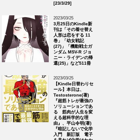
[23/3/29]
2023/03/25
3月25日のKindle新
刊は「その着せ替え
人形は恋をする 11
巻」「幼女戦記
(27)」「機動戦士ガ
ンダム MSV-R ジョ
ニー・ライデンの帰
還(25)」など511冊
2023/03/25
【Kindle日替わりセ
ール】本日は、
Testosterone(著)
『超筋トレが最強の
ソリューションであ
る 筋肉が人生を変
える超科学的な理
由』、平山令明(著)
『暗記しないで化学
入門 新訂版 電子
を見れば化学はわか