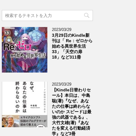
2023/03/29
3月29日のKindle新
刊は「 Re：ゼロから
始める異世界生活
33」「天空の扉
18」など311冊
2023/03/29
【Kindle日替わりセ
ール】本日は、中島
聡(著)『なぜ、あな
たの仕事は終わらな
いのか スピードは最
強の武器である』、
大竹文雄(著)『あな
たを変える行動経済
学』など3冊