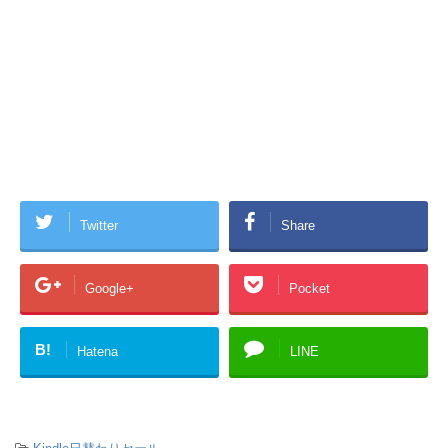
Twitter
Share
Google+
Pocket
B!
Hatena
LINE