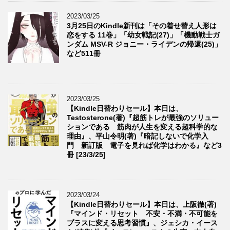
2023/03/25
3月25日のKindle新刊は「その着せ替え人形は
恋をする 11巻」「幼女戦記(27)」「機動戦士ガ
ンダム MSV-R ジョニー・ライデンの帰還(25)」
など511冊
2023/03/25
【Kindle日替わりセール】本日は、
Testosterone(著)『超筋トレが最強のソリュー
ションである 筋肉が人生を変える超科学的な
理由』、平山令明(著)『暗記しないで化学入
門 新訂版 電子を見れば化学はわかる』など3
冊 [23/3/25]
2023/03/24
【Kindle日替わりセール】本日は、上阪徹(著)
『マインド・リセット 不安・不満・不可能を
プラスに変える思考習慣』、ジェシカ・イース