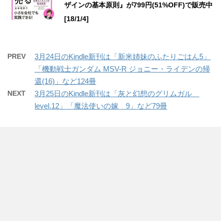
ザインの基本原則』が799円(51%OFF)で販売中
[18/1/4]
PREV
3月24日のKindle新刊は「新米姉妹のふたりごはん5」
「機動戦士ガンダム MSV-R ジョニー・ライデンの帰
還(16)」など124冊
NEXT
3月25日のKindle新刊は「灰と幻想のグリムガル
level.12」「魔法使いの嫁 9」など79冊