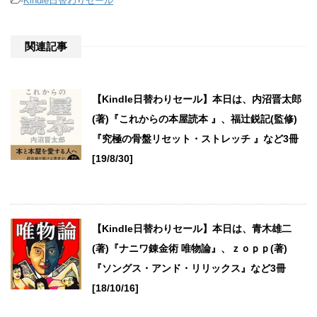
-
Kindle日替わりセール
関連記事
【Kindle日替わりセール】本日は、内沼晋太郎
(著)『これからの本屋読本 』、福辻鋭記(監修)
『究極の骨盤リセット・ストレッチ 』など3冊
[19/8/30]
【Kindle日替わりセール】本日は、青木雄二
(著)『ナニワ錬金術 唯物論』、ｚｏｐｐ(著)
『ソングス・アンド・リリックス』など3冊
[18/10/16]