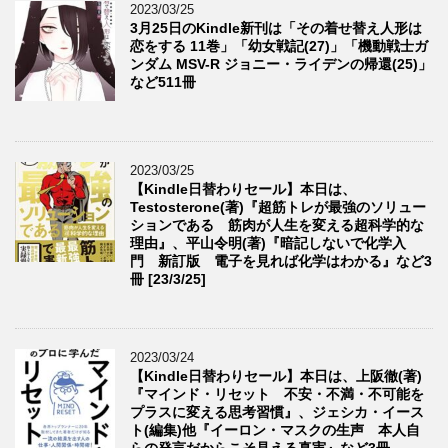
2023/03/25
3月25日のKindle新刊は「その着せ替え人形は
恋をする 11巻」「幼女戦記(27)」「機動戦士ガ
ンダム MSV-R ジョニー・ライデンの帰還(25)」
など511冊
2023/03/25
【Kindle日替わりセール】本日は、
Testosterone(著)『超筋トレが最強のソリュー
ションである 筋肉が人生を変える超科学的な
理由』、平山令明(著)『暗記しないで化学入
門 新訂版 電子を見れば化学はわかる』など3
冊 [23/3/25]
2023/03/24
【Kindle日替わりセール】本日は、上阪徹(著)
『マインド・リセット 不安・不満・不可能を
プラスに変える思考習慣』、ジェシカ・イース
ト(編集)他『イーロン・マスクの生声 本人自