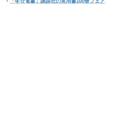
・
「冬☆電書」講談社の実用書100冊フェア