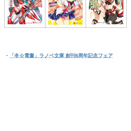
・
「冬☆電書」ラノベ文庫 創刊6周年記念フェア