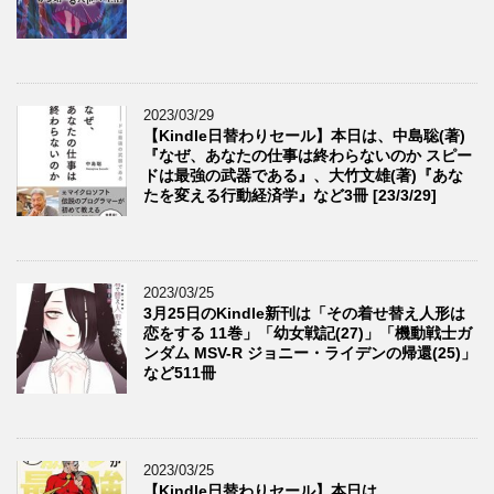
2023/03/29
【Kindle日替わりセール】本日は、中島聡(著)
『なぜ、あなたの仕事は終わらないのか スピー
ドは最強の武器である』、大竹文雄(著)『あな
たを変える行動経済学』など3冊 [23/3/29]
2023/03/25
3月25日のKindle新刊は「その着せ替え人形は
恋をする 11巻」「幼女戦記(27)」「機動戦士ガ
ンダム MSV-R ジョニー・ライデンの帰還(25)」
など511冊
2023/03/25
【Kindle日替わりセール】本日は、