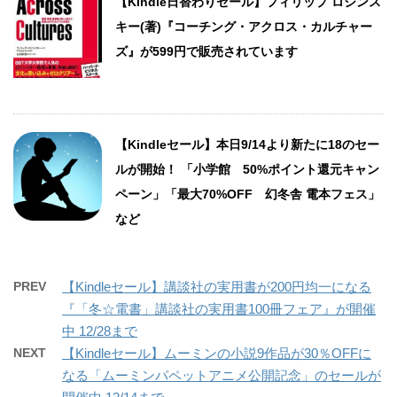
【Kindle日替わりセール】フィリップ ロジンス
キー(著)『コーチング・アクロス・カルチャー
ズ』が599円で販売されています
【Kindleセール】本日9/14より新たに18のセー
ルが開始！ 「小学館 50%ポイント還元キャン
ペーン」「最大70%OFF 幻冬舎 電本フェス」
など
PREV
【Kindleセール】講談社の実用書が200円均一になる
『「冬☆電書」講談社の実用書100冊フェア』が開催
中 12/28まで
NEXT
【Kindleセール】ムーミンの小説9作品が30％OFFに
なる「ムーミンパペットアニメ公開記念」のセールが