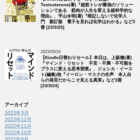
Testosterone(著)『超筋トレが最強のソリュー
ションである 筋肉が人生を変える超科学的な
理由』、平山令明(著)『暗記しないで化学入
門 新訂版 電子を見れば化学はわかる』など3
冊 [23/3/25]
2023/03/24
【Kindle日替わりセール】本日は、上阪徹(著)
『マインド・リセット 不安・不満・不可能を
プラスに変える思考習慣』、ジェシカ・イース
ト(編集)他『イーロン・マスクの生声 本人自
らの発言だからこそ見える真実』など3冊
[23/3/24]
アーカイブ
2023年3月
2022年12月
2022年11月
2022年10月
2022年9月