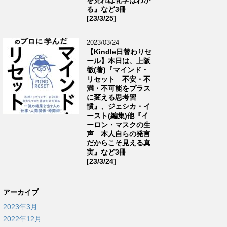
る』など3冊
[23/3/25]
2023/03/24
【Kindle日替わりセ
ール】本日は、上阪
徹(著)『マインド・
リセット 不安・不
満・不可能をプラス
に変える思考習
慣』、ジェシカ・イ
ースト(編集)他『イ
ーロン・マスクの生
声 本人自らの発言
だからこそ見える真
実』など3冊
[23/3/24]
アーカイブ
2023年3月
2022年12月