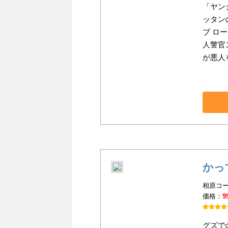
「ヤン
ッタン
ブ ロ
人警官
が悪人
かっ
相原コー
価格：
9
グズで