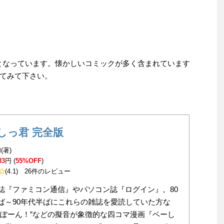
)までとなっています。懐かしいコミックが多く含まれています
てみて下さい。
しっ君 完全版
(著)
83
円 (
55%OFF
)
(4.1)
26件のレビュー
誌『ファミコン通信』やパソコン誌『ログイン』。80
ば～90年代半ばにこれらの雑誌を愛読していた方な
すぽーん！”などの擬音が象徴的な四コマ漫画『ベーし