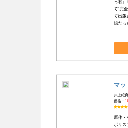
っ君』
て“完
て出版
録だっ
マッ
井上紀良(
価格：
1
原作・
ポリス