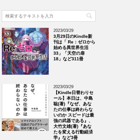
2023/03/29
3月29日のKindle新
刊は「 Re：ゼロから
始める異世界生活
33」「天空の扉
18」など311冊
2023/03/29
【Kindle日替わりセ
ール】本日は、中島
聡(著)『なぜ、あな
たの仕事は終わらな
いのか スピードは最
強の武器である』、
大竹文雄(著)『あな
たを変える行動経済
学』など3冊