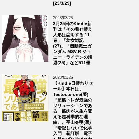
[23/3/29]
2023/03/25
3月25日のKindle新
刊は「その着せ替え
人形は恋をする 11
巻」「幼女戦記
(27)」「機動戦士ガ
ンダム MSV-R ジョ
ニー・ライデンの帰
還(25)」など511冊
2023/03/25
【Kindle日替わりセ
ール】本日は、
Testosterone(著)
『超筋トレが最強の
ソリューションであ
る 筋肉が人生を変
える超科学的な理
由』、平山令明(著)
『暗記しないで化学
入門 新訂版 電子
を見れば化学はわか