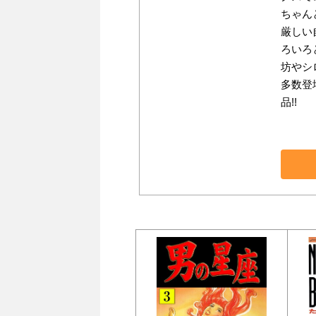
ちゃん
厳しい
ろいろ
坊やシ
多数登
品!!