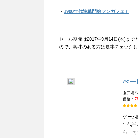
・
1980年代連載開始マンガフェア
セール期間は2017年9月14日(木
ので、興味のある方は是非チェックし
べー
荒井清和
価格：
7
ゲーム
年代半
ら、“