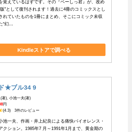
を覚えているはずです。その『ベーしっ君』が、改め
全版”として復刊されます！過去に4冊のコミックスとし
されていたものを1冊にまとめ、そこにコミック未収
た“幻…
Kindleストアで調べる
ド★ブル34 9
著), 小池一夫(著)
08
円
(4.3)
3件のレビュー
小池一夫、作画・井上紀良による痛快バイオレンス・
アクション。1985年7 月～1991年1月まで、黄金期の