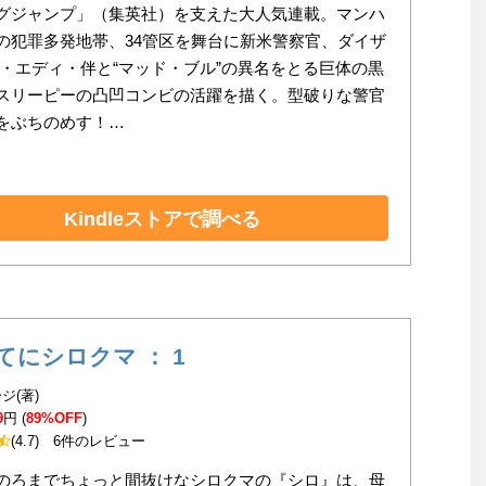
グジャンプ」（集英社）を支えた大人気連載。マンハ
の犯罪多発地帯、34管区を舞台に新米警察官、ダイザ
ー・エディ・伴と“マッド・ブル”の異名をとる巨体の黒
スリーピーの凸凹コンビの活躍を描く。型破りな警官
をぶちのめす！…
Kindleストアで調べる
てにシロクマ ： 1
ジ(著)
9
円 (
89%OFF
)
(4.7)
6件のレビュー
のろまでちょっと間抜けなシロクマの『シロ』は、母