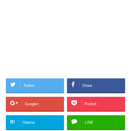
Twitter
Share
Google+
Pocket
B!
Hatena
LINE