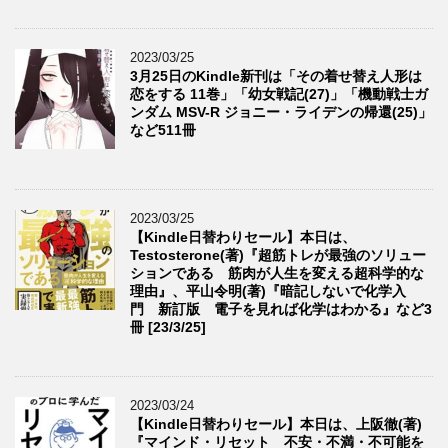
2023/03/25
3月25日のKindle新刊は「その着せ替え人形は
恋をする 11巻」「幼女戦記(27)」「機動戦士ガ
ンダム MSV-R ジョニー・ライデンの帰還(25)」
など511冊
2023/03/25
【Kindle日替わりセール】本日は、
Testosterone(著)『超筋トレが最強のソリュー
ションである 筋肉が人生を変える超科学的な
理由』、平山令明(著)『暗記しないで化学入
門 新訂版 電子を見れば化学はわかる』など3
冊 [23/3/25]
2023/03/24
【Kindle日替わりセール】本日は、上阪徹(著)
『マインド・リセット 不安・不満・不可能を