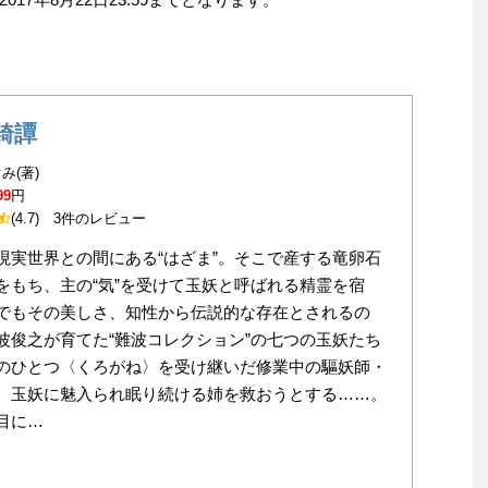
綺譚
み(著)
99
円
(4.7)
3件のレビュー
現実世界との間にある“はざま”。そこで産する竜卵石
をもち、主の“気”を受けて玉妖と呼ばれる精霊を宿
でもその美しさ、知性から伝説的な存在とされるの
波俊之が育てた“難波コレクション”の七つの玉妖たち
のひとつ〈くろがね〉を受け継いだ修業中の驅妖師・
、玉妖に魅入られ眠り続ける姉を救おうとする……。
目に…