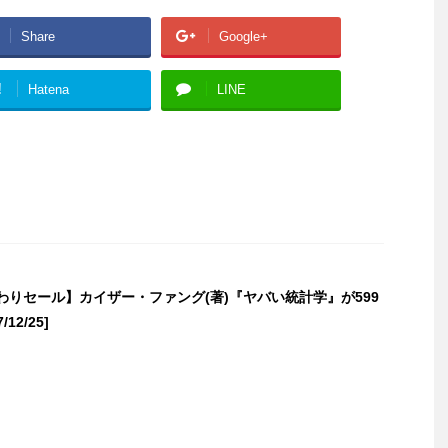
Share
Google+
!
Hatena
LINE
日替わりセール】カイザー・ファング(著)『ヤバい統計学』が599
12/25]