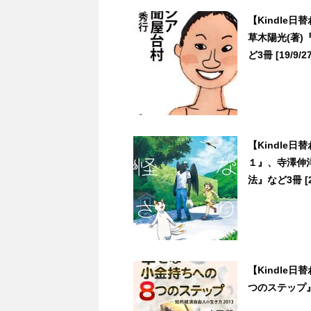
【Kindle
草木陽光(著)
ど3冊 [19/9/27
【Kindle
１』、寺澤伸洋
法』など3冊 [21
【Kindle
つのステップ