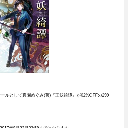
りセールとして真園めぐみ(著)『玉妖綺譚』が62%OFFの299
7年8月22日23:59までとなります。