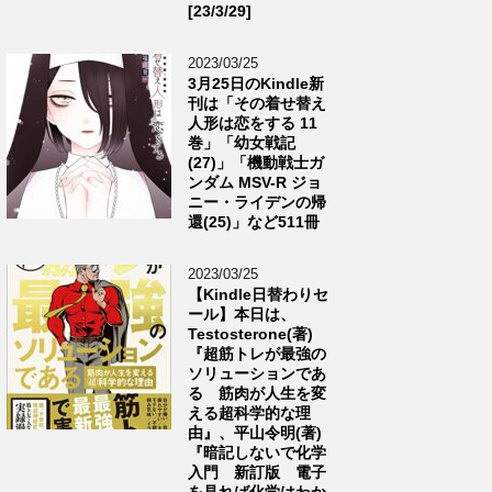
[23/3/29]
2023/03/25
3月25日のKindle新
刊は「その着せ替え
人形は恋をする 11
巻」「幼女戦記
(27)」「機動戦士ガ
ンダム MSV-R ジョ
ニー・ライデンの帰
還(25)」など511冊
2023/03/25
【Kindle日替わりセ
ール】本日は、
Testosterone(著)
『超筋トレが最強の
ソリューションであ
る 筋肉が人生を変
える超科学的な理
由』、平山令明(著)
『暗記しないで化学
入門 新訂版 電子
を見れば化学はわか