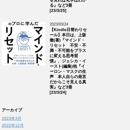
る』など3冊
[23/3/25]
2023/03/24
【Kindle日替わりセ
ール】本日は、上阪
徹(著)『マインド・
リセット 不安・不
満・不可能をプラス
に変える思考習
慣』、ジェシカ・イ
ースト(編集)他『イ
ーロン・マスクの生
声 本人自らの発言
だからこそ見える真
実』など3冊
[23/3/24]
アーカイブ
2023年3月
2022年12月