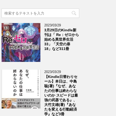
2023/03/29
3月29日のKindle新
刊は「 Re：ゼロから
始める異世界生活
33」「天空の扉
18」など311冊
2023/03/29
【Kindle日替わりセ
ール】本日は、中島
聡(著)『なぜ、あな
たの仕事は終わらな
いのか スピードは最
強の武器である』、
大竹文雄(著)『あな
たを変える行動経済
学』など3冊