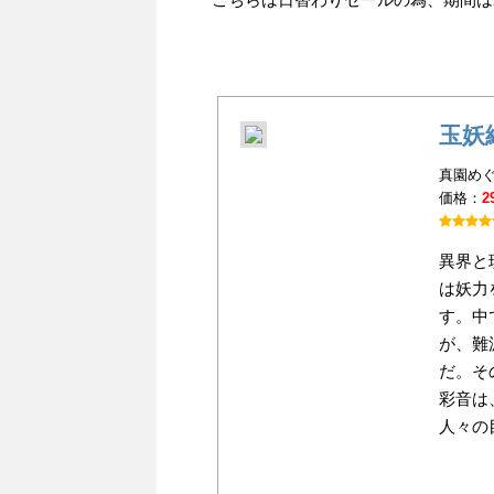
玉妖
真園めぐ
価格：
2
異界と
は妖力
す。中
が、難
だ。そ
彩音は
人々の