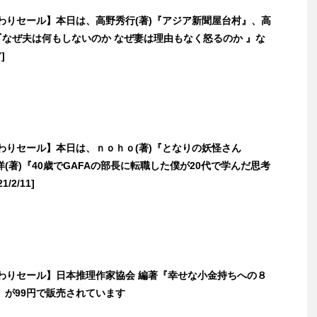
日替わりセール】本日は、高野秀行(著)『アジア新聞屋台村』、高
『なぜ夫は何もしないのか なぜ妻は理由もなく怒るのか 』な
]
日替わりセール】本日は、ｎｏｈｏ(著)『となりの妖怪さん
(著)『40歳でGAFAの部長に転職した僕が20代で学んだ思考
/2/11]
日替わりセール】日本推理作家協会 編著『幸せな小金持ちへの８
』が99円で販売されています