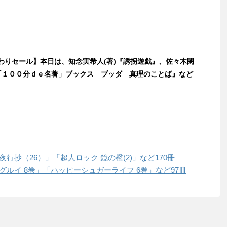
日替わりセール】本日は、知念実希人(著)『誘拐遊戯』、佐々木閑
Ｋ「１００分ｄｅ名著」ブックス ブッダ 真理のことば』など
百鬼夜行抄（26）」「超人ロック 鏡の檻(2)」など170冊
賭ケグルイ 8巻」「ハッピーシュガーライフ 6巻」など97冊