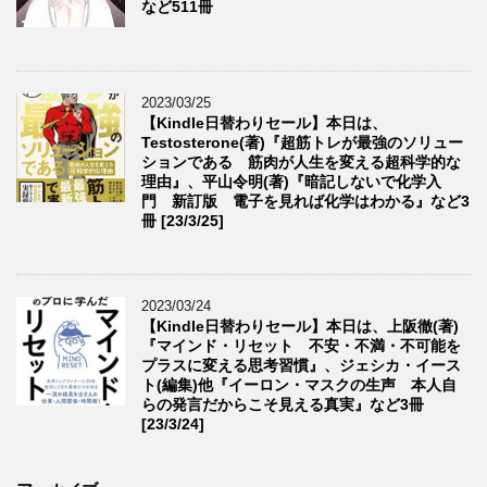
など511冊
2023/03/25
【Kindle日替わりセール】本日は、
Testosterone(著)『超筋トレが最強のソリュー
ションである 筋肉が人生を変える超科学的な
理由』、平山令明(著)『暗記しないで化学入
門 新訂版 電子を見れば化学はわかる』など3
冊 [23/3/25]
2023/03/24
【Kindle日替わりセール】本日は、上阪徹(著)
『マインド・リセット 不安・不満・不可能を
プラスに変える思考習慣』、ジェシカ・イース
ト(編集)他『イーロン・マスクの生声 本人自
らの発言だからこそ見える真実』など3冊
[23/3/24]