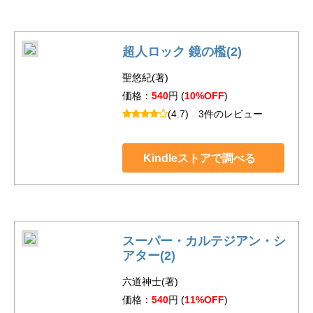
超人ロック 鏡の檻(2)
聖悠紀(著)
価格：
540
円 (
10%OFF
)
(4.7)
3件のレビュー
Kindleストアで調べる
スーパー・カルテジアン・シ
アター(2)
六道神士(著)
価格：
540
円 (
11%OFF
)