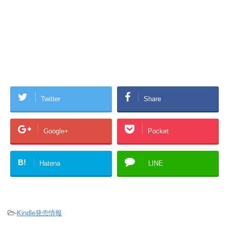
Twitter
Share
Google+
Pocket
B!
Hatena
LINE
-
Kindle発売情報