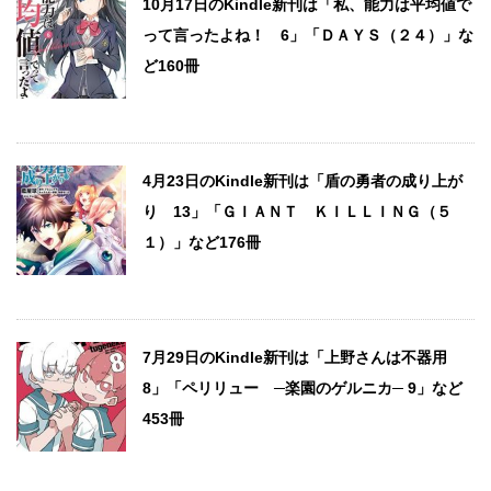
10月17日のKindle新刊は「私、能力は平均値で
って言ったよね！ 6」「ＤＡＹＳ（２４）」な
ど160冊
4月23日のKindle新刊は「盾の勇者の成り上が
り 13」「ＧＩＡＮＴ ＫＩＬＬＩＮＧ（５
１）」など176冊
7月29日のKindle新刊は「上野さんは不器用
8」「ペリリュー ─楽園のゲルニカ─ 9」など
453冊