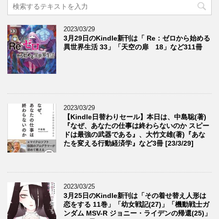
2023/03/29
3月29日のKindle新刊は「 Re：ゼロから始める
異世界生活 33」「天空の扉 18」など311冊
2023/03/29
【Kindle日替わりセール】本日は、中島聡(著)
『なぜ、あなたの仕事は終わらないのか スピー
ドは最強の武器である』、大竹文雄(著)『あな
たを変える行動経済学』など3冊 [23/3/29]
2023/03/25
3月25日のKindle新刊は「その着せ替え人形は
恋をする 11巻」「幼女戦記(27)」「機動戦士ガ
ンダム MSV-R ジョニー・ライデンの帰還(25)」