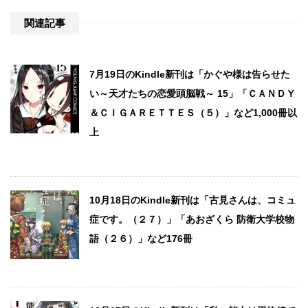
関連記事
7月19日のKindle新刊は「かぐや様は告らせた
い～天才たちの恋愛頭脳戦～ 15」「ＣＡＮＤＹ
＆ＣＩＧＡＲＥＴＴＥＳ（５）」など1,000冊以
上
10月18日のKindle新刊は「古見さんは、コミュ
症です。（２７）」「あおざくら 防衛大学校物
語（２６）」など176冊