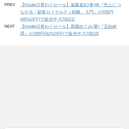
PREV
【Kindle日替わりセール】遠藤直紀(著)他『売上につ
ながる「顧客ロイヤルティ戦略」入門』が599円
(65%OFF)で販売中 [17/8/21]
NEXT
【Kindle日替わりセール】真園めぐみ(著)『玉妖綺
譚』が299円(62%OFF)で販売中 [17/8/22]