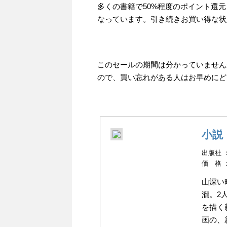
多くの書籍で50%程度のポイント還
なっています。引き続きお買い得な状
このセールの期間は分かっていません
ので、買い忘れがある人はお早めにど
小説
出版社 ：
価 格 
山深い
瀧。2
を描く
画の、