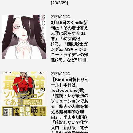
[23/3/29]
2023/03/25
3月25日のKindle新
刊は「その着せ替え
人形は恋をする 11
巻」「幼女戦記
(27)」「機動戦士ガ
ンダム MSV-R ジョ
ニー・ライデンの帰
還(25)」など511冊
2023/03/25
【Kindle日替わりセ
ール】本日は、
Testosterone(著)
『超筋トレが最強の
ソリューションであ
る 筋肉が人生を変
える超科学的な理
由』、平山令明(著)
『暗記しないで化学
入門 新訂版 電子
を見れば化学はわか