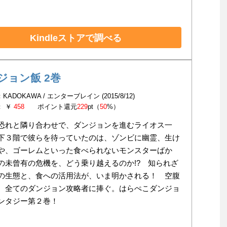
Kindleストアで調べる
ジョン飯 2巻
KADOKAWA / エンターブレイン (2015/8/12)
： ￥
458
ポイント還元
229
pt（
50
%）
恐れと隣り合わせで、ダンジョンを進むライオス一
下３階で彼らを待っていたのは、ゾンビに幽霊、生け
や、ゴーレムといった食べられないモンスターばか
の未曾有の危機を、どう乗り越えるのか!? 知られざ
の生態と、食への活用法が、いま明かされる！ 空腹
、全てのダンジョン攻略者に捧ぐ。はらぺこダンジョ
ンタジー第２巻！