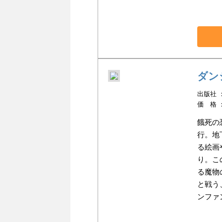
ダン
出版社 ：
価 格 
餓死の
行。地
る絵画
り。こ
る魔物
と戦う
ンファ