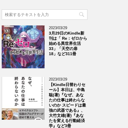
2023/03/29
3月29日のKindle新
刊は「 Re：ゼロから
始める異世界生活
33」「天空の扉
18」など311冊
2023/03/29
【Kindle日替わりセ
ール】本日は、中島
聡(著)『なぜ、あな
たの仕事は終わらな
いのか スピードは最
強の武器である』、
大竹文雄(著)『あな
たを変える行動経済
学』など3冊