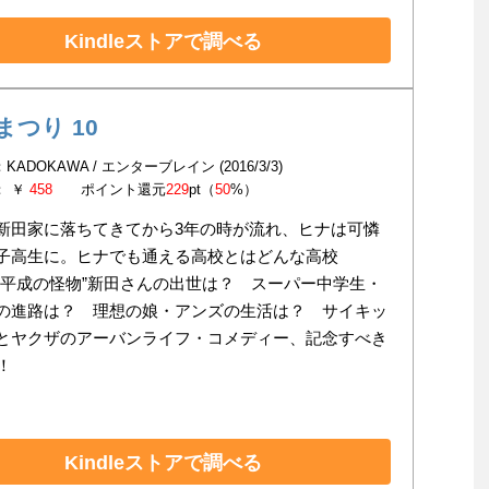
Kindleストアで調べる
まつり 10
KADOKAWA / エンターブレイン (2016/3/3)
： ￥
458
ポイント還元
229
pt（
50
%）
新田家に落ちてきてから3年の時が流れ、ヒナは可憐
子高生に。ヒナでも通える高校とはどんな高校
“平成の怪物”新田さんの出世は？ スーパー中学生・
の進路は？ 理想の娘・アンズの生活は？ サイキッ
とヤクザのアーバンライフ・コメディー、記念すべき
！
Kindleストアで調べる