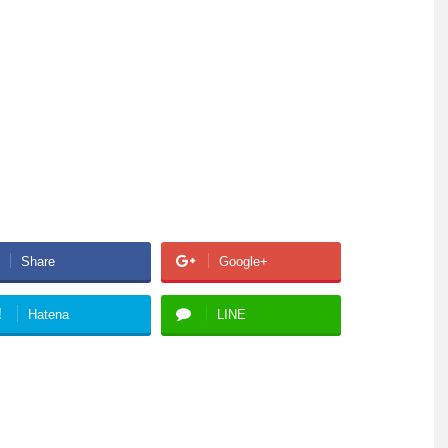
Share
Google+
!
Hatena
LINE