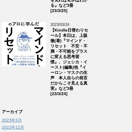
る』など3冊
[23/3/25]
2023/03/24
【Kindle日替わりセ
ール】本日は、上阪
徹(著)『マインド・
リセット 不安・不
満・不可能をプラス
に変える思考習
慣』、ジェシカ・イ
ースト(編集)他『イ
ーロン・マスクの生
声 本人自らの発言
だからこそ見える真
実』など3冊
[23/3/24]
アーカイブ
2023年3月
2022年12月