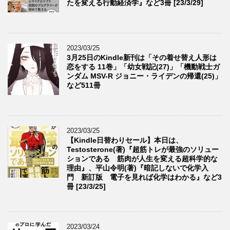
たを変える行動経済学』など3冊 [23/3/29]
2023/03/25
3月25日のKindle新刊は「その着せ替え人形は
恋をする 11巻」「幼女戦記(27)」「機動戦士ガ
ンダム MSV-R ジョニー・ライデンの帰還(25)」
など511冊
2023/03/25
【Kindle日替わりセール】本日は、
Testosterone(著)『超筋トレが最強のソリュー
ションである 筋肉が人生を変える超科学的な
理由』、平山令明(著)『暗記しないで化学入
門 新訂版 電子を見れば化学はわかる』など3
冊 [23/3/25]
2023/03/24