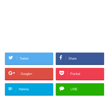
Twitter
Share
Google+
Pocket
B!
Hatena
LINE