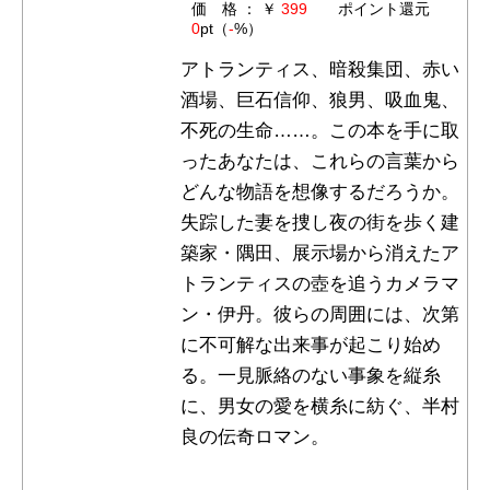
価 格 ： ￥
399
ポイント還元
0
pt（
-
%）
アトランティス、暗殺集団、赤い
酒場、巨石信仰、狼男、吸血鬼、
不死の生命……。この本を手に取
ったあなたは、これらの言葉から
どんな物語を想像するだろうか。
失踪した妻を捜し夜の街を歩く建
築家・隅田、展示場から消えたア
トランティスの壺を追うカメラマ
ン・伊丹。彼らの周囲には、次第
に不可解な出来事が起こり始め
る。一見脈絡のない事象を縦糸
に、男女の愛を横糸に紡ぐ、半村
良の伝奇ロマン。