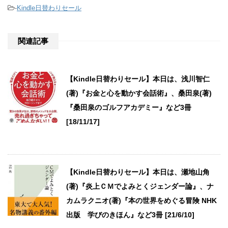
-
Kindle日替わりセール
関連記事
【Kindle日替わりセール】本日は、浅川智仁
(著)『お金と心を動かす会話術』、桑田泉(著)
『桑田泉のゴルフアカデミー』など3冊
[18/11/17]
【Kindle日替わりセール】本日は、瀬地山角
(著)『炎上ＣＭでよみとくジェンダー論』、ナ
カムラクニオ(著)『本の世界をめぐる冒険 NHK
出版 学びのきほん』など3冊 [21/6/10]