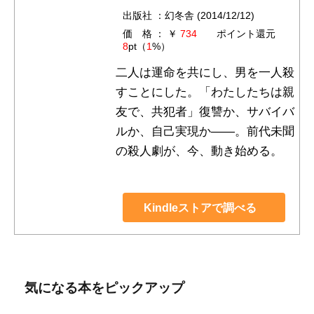
出版社 ：幻冬舎 (2014/12/12)
価 格 ： ￥
734
ポイント還元
8
pt（
1
%）
二人は運命を共にし、男を一人殺
すことにした。「わたしたちは親
友で、共犯者」復讐か、サバイバ
ルか、自己実現か——。前代未聞
の殺人劇が、今、動き始める。
Kindleストアで調べる
気になる本をピックアップ