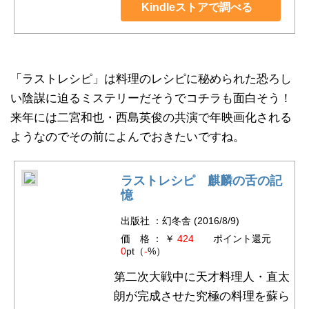
Kindleストアで調べる
「ラストレシピ」は料理のレシピに秘められた恐ろし
い陰謀に迫るミステリーだそうでコチラも面白そう！
来年には二宮和也・西島英俊の共演で年映画化される
ようなのでその前によんでおきたいですね。
ラストレシピ 麒麟の舌の記
憶
出版社 ：幻冬舎 (2016/8/9)
価 格 ： ￥
424
ポイント還元
0
pt（
-
%）
第二次大戦中に天才料理人・直太
朗が完成させた究極の料理を蘇ら