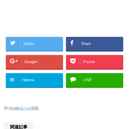
Twitter
Share
Google+
Pocket
B!
Hatena
LINE
-
Kindleセール情報
関連記事