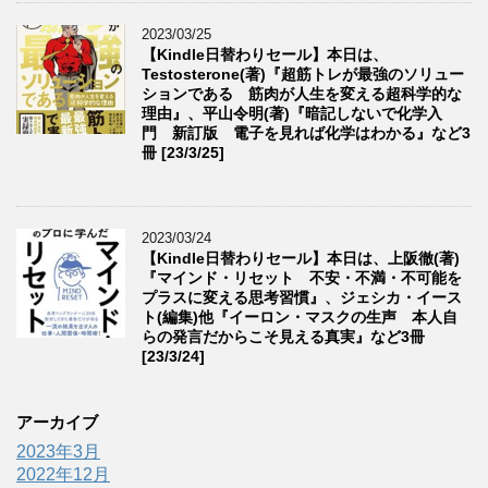
2023/03/25
【Kindle日替わりセール】本日は、
Testosterone(著)『超筋トレが最強のソリュー
ションである 筋肉が人生を変える超科学的な
理由』、平山令明(著)『暗記しないで化学入
門 新訂版 電子を見れば化学はわかる』など3
冊 [23/3/25]
2023/03/24
【Kindle日替わりセール】本日は、上阪徹(著)
『マインド・リセット 不安・不満・不可能を
プラスに変える思考習慣』、ジェシカ・イース
ト(編集)他『イーロン・マスクの生声 本人自
らの発言だからこそ見える真実』など3冊
[23/3/24]
アーカイブ
2023年3月
2022年12月