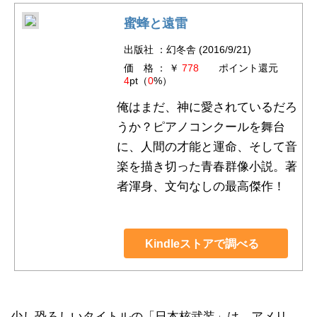
蜜蜂と遠雷
出版社 ：幻冬舎 (2016/9/21)
価 格 ： ￥
778
ポイント還元
4
pt（
0
%）
俺はまだ、神に愛されているだろ
うか？ピアノコンクールを舞台
に、人間の才能と運命、そして音
楽を描き切った青春群像小説。著
者渾身、文句なしの最高傑作！
Kindleストアで調べる
少し恐ろしいタイトルの「日本核武装」は、アメリ