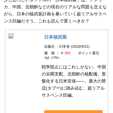
カ、中国、北朝鮮などの現在のリアルな問題も交えな
がら、日本の核武装計画を暴いていく超リアルサスペ
ンス巨編だそう。これも読んで置くべきか？
日本核武装
出版社 ：幻冬舎 (2016/9/21)
価 格 ： ￥
881
ポイント還元
4
pt（
0
%）
戦争阻止にはこれしかない。中国
の尖閣支配、北朝鮮の核配備、形
骸化する日米安保――。最大の禁
忌(タブー)に踏み込む、超リアル
サスペンス巨編。