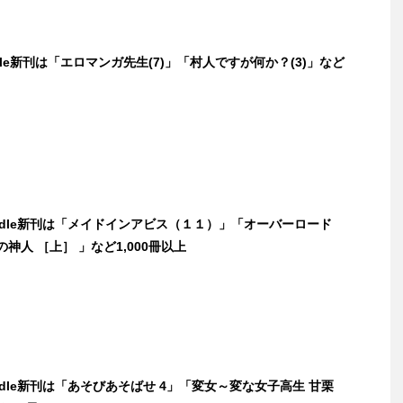
ndle新刊は「エロマンガ先生(7)」「村人ですが何か？(3)」など
indle新刊は「メイドインアビス（１１）」「オーバーロード
の神人 ［上］ 」など1,000冊以上
indle新刊は「あそびあそばせ 4」「変女～変な女子高生 甘栗