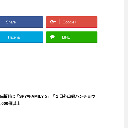
Share
Google+
!
Hatena
LINE
dle新刊は「SPY×FAMILY 5」「１日外出録ハンチョウ
,000冊以上