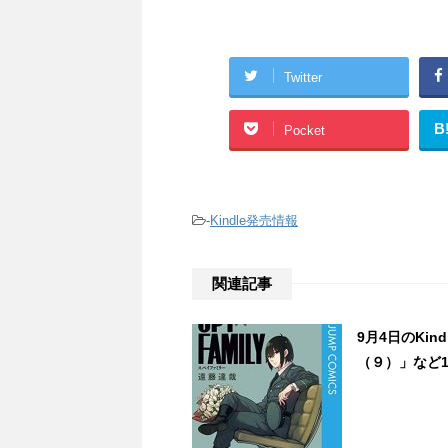
Twitter
B
Pocket
-
Kindle発売情報
関連記事
9月4日のKin
（９）」など1