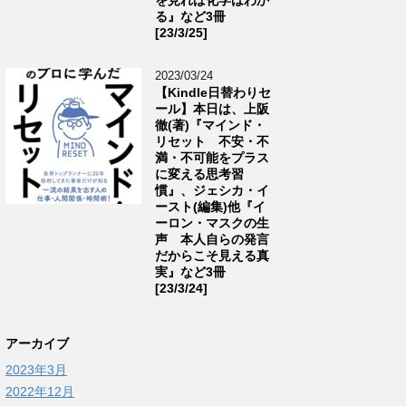
る』など3冊
[23/3/25]
2023/03/24
【Kindle日替わりセ
ール】本日は、上阪
徹(著)『マインド・
リセット 不安・不
満・不可能をプラス
に変える思考習
慣』、ジェシカ・イ
ースト(編集)他『イ
ーロン・マスクの生
声 本人自らの発言
だからこそ見える真
実』など3冊
[23/3/24]
アーカイブ
2023年3月
2022年12月