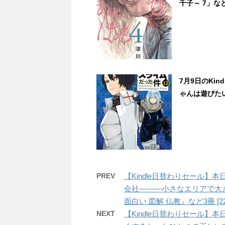
千子～ 7」など
7月9日のKi
ゃんは遊びたい
PREV
【Kindle日替わりセール】
会社―――小さなエリアで大
面白い 図解 仏教』など3冊 [22/
NEXT
【Kindle日替わりセール】本