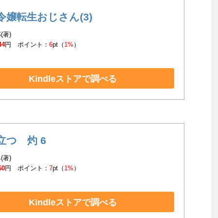
令嬢転生おじさん(3)
(著)
44
円 ポイント：
6
pt（
1%
）
Kindleストアで調べる
立つ 灼 6
(著)
60
円 ポイント：
7
pt（
1%
）
Kindleストアで調べる