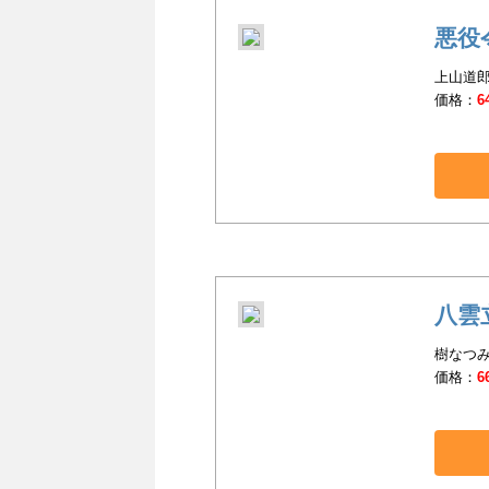
悪役
上山道郎
価格：
6
八雲
樹なつみ
価格：
6