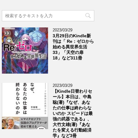
2023/03/29
3月29日のKindle新
刊は「 Re：ゼロから
始める異世界生活
33」「天空の扉
18」など311冊
2023/03/29
【Kindle日替わりセ
ール】本日は、中島
聡(著)『なぜ、あな
たの仕事は終わらな
いのか スピードは最
強の武器である』、
大竹文雄(著)『あな
たを変える行動経済
学』など3冊