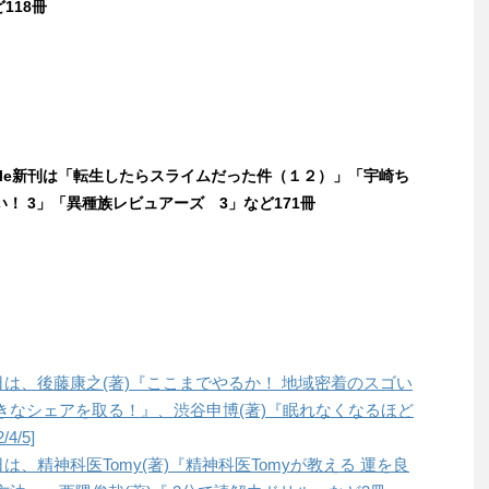
118冊
ndle新刊は「転生したらスライムだった件（１２）」「宇崎ち
！ 3」「異種族レビュアーズ 3」など171冊
本日は、後藤康之(著)『ここまでやるか！ 地域密着のスゴい
きなシェアを取る！』、渋谷申博(著)『眠れなくなるほど
4/5]
日は、精神科医Tomy(著)『精神科医Tomyが教える 運を良