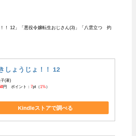
！ 12」「悪役令嬢転生おじさん(3)」「八雲立つ 灼
きしょうじょ！！ 12
子(著)
60
円 ポイント：
7
pt（
1%
）
Kindleストアで調べる