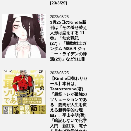
[23/3/29]
2023/03/25
3月25日のKindle新
刊は「その着せ替え
人形は恋をする 11
巻」「幼女戦記
(27)」「機動戦士ガ
ンダム MSV-R ジョ
ニー・ライデンの帰
還(25)」など511冊
2023/03/25
【Kindle日替わりセ
ール】本日は、
Testosterone(著)
『超筋トレが最強の
ソリューションであ
る 筋肉が人生を変
える超科学的な理
由』、平山令明(著)
『暗記しないで化学
入門 新訂版 電子
を見れば化学はわか