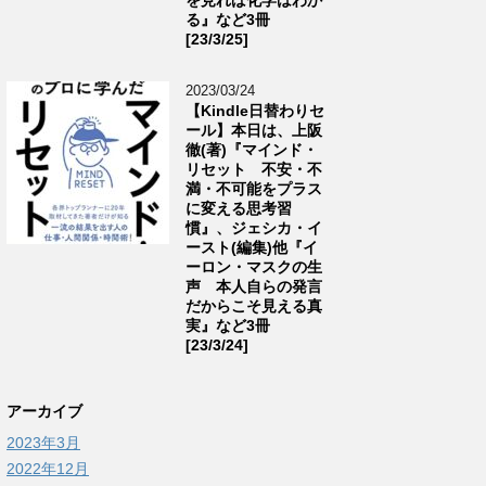
る』など3冊
[23/3/25]
2023/03/24
【Kindle日替わりセ
ール】本日は、上阪
徹(著)『マインド・
リセット 不安・不
満・不可能をプラス
に変える思考習
慣』、ジェシカ・イ
ースト(編集)他『イ
ーロン・マスクの生
声 本人自らの発言
だからこそ見える真
実』など3冊
[23/3/24]
アーカイブ
2023年3月
2022年12月