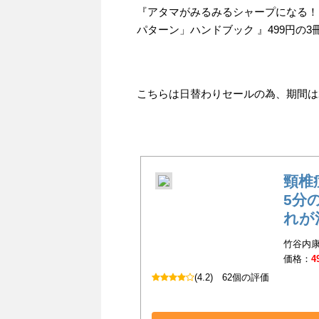
『アタマがみるみるシャープになる！！
パターン」ハンドブック 』499円の
こちらは日替わりセールの為、期間は202
頸椎
5分
れが
竹谷内康
価格：
4
(4.2)
62個の評価