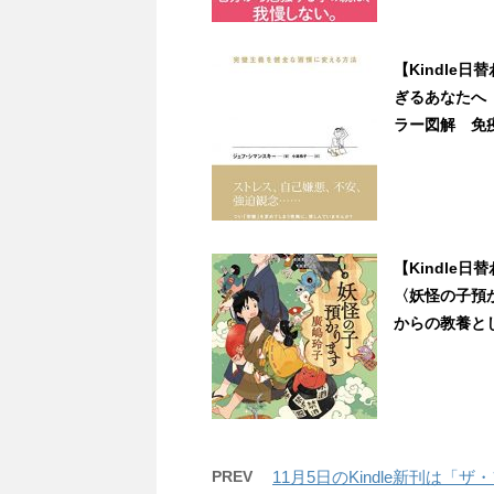
【Kindle
ぎるあなたへ
ラー図解 免疫学
【Kindle
〈妖怪の子預
からの教養として
PREV
11月5日のKindle新刊は