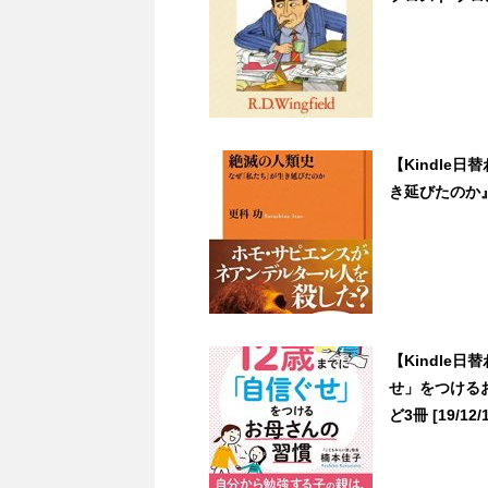
【Kindle
き延びたのか』が3
【Kindle
せ」をつける
ど3冊 [19/12/1