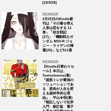
[23/3/29]
2023/03/25
3月25日のKindle新
刊は「その着せ替え
人形は恋をする 11
巻」「幼女戦記
(27)」「機動戦士ガ
ンダム MSV-R ジョ
ニー・ライデンの帰
還(25)」など511冊
2023/03/25
【Kindle日替わりセ
ール】本日は、
Testosterone(著)
『超筋トレが最強の
ソリューションであ
る 筋肉が人生を変
える超科学的な理
由』、平山令明(著)
『暗記しないで化学
入門 新訂版 電子
を見れば化学はわか