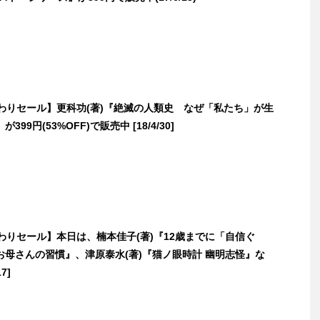
日替わりセール】更科功(著)『絶滅の人類史 なぜ「私たち」が生
99円(53%OFF)で販売中 [18/4/30]
日替わりセール】本日は、楠本佳子(著)『12歳までに「自信ぐ
お母さんの習慣』、津原泰水(著)『猫ノ眼時計 幽明志怪』な
7]