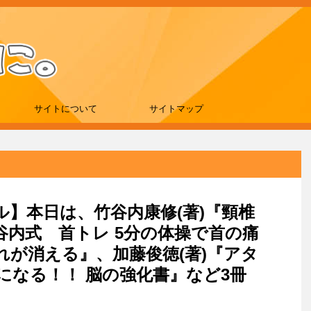
サイトについて
サイトマップ
ール】本日は、竹谷内康修(著)『頸椎
谷内式 首トレ 5分の体操で首の痛
が消える』、加藤俊徳(著)『アタ
になる！！ 脳の強化書』など3冊