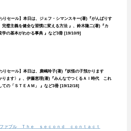
日替わりセール】本日は、ジェフ・シマンスキー(著)『がんばりす
 完璧主義を健全な習慣に変える方法 』、鈴木隆二(著)『カ
の基本がわかる事典 』など3冊 [19/10/9]
日替わりセール】本日は、廣嶋玲子(著)『妖怪の子預かります
かります〉』、伊藤恵理(著)『みんなでつくるＡＩ時代 これ
の「ＳＴＥＡＭ」 』など3冊 [19/12/18]
「ザ・ファブル Ｔｈｅ ｓｅｃｏｎｄ ｃｏｎｔａｃｔ