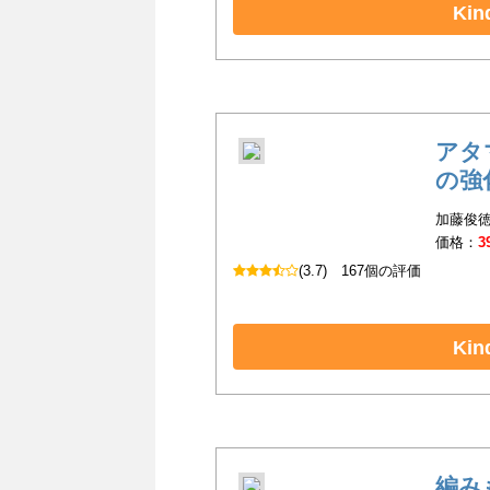
Ki
アタ
の強
加藤俊徳
価格：
3
(3.7)
167個の評価
Ki
編み