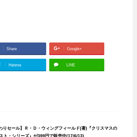
Share
Google+
!
Hatena
LINE
日替わりセール】Ｒ・Ｄ・ウィングフィールド(著)『クリスマスの
ト・シリーズ』が399円で販売中(17/6/13)