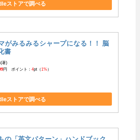
ndleストアで調べる
マがみるみるシャープになる！！ 脳
化書
(著)
99
円 ポイント：
4
pt（
1%
）
ndleストアで調べる
もの「英文パターン」ハンドブック