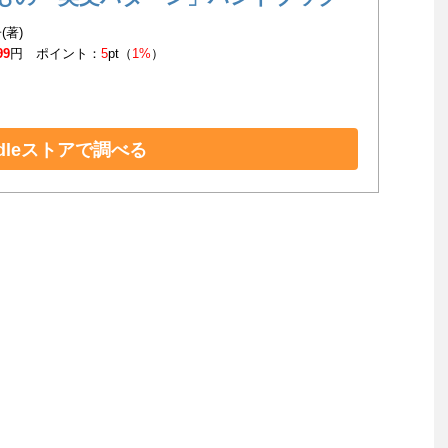
(著)
99
円 ポイント：
5
pt（
1%
）
ndleストアで調べる