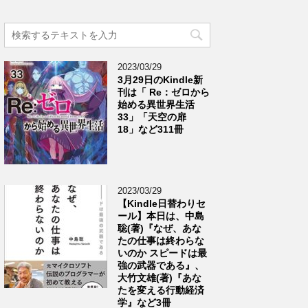
2023/03/29
3月29日のKindle新
刊は「 Re：ゼロから
始める異世界生活
33」「天空の扉
18」など311冊
2023/03/29
【Kindle日替わりセ
ール】本日は、中島
聡(著)『なぜ、あな
たの仕事は終わらな
いのか スピードは最
強の武器である』、
大竹文雄(著)『あな
たを変える行動経済
学』など3冊