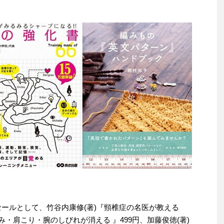
わりセールとして、竹谷内康修(著)『頸椎症の名医が教える
み・肩こり・腕のしびれが消える 』499円、加藤俊徳(著)