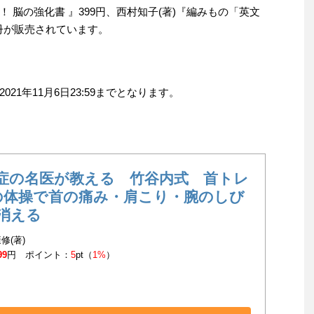
 脳の強化書 』399円、西村知子(著)『編みもの「英文
3冊が販売されています。
1年11月6日23:59までとなります。
症の名医が教える 竹谷内式 首トレ
の体操で首の痛み・肩こり・腕のしび
消える
修(著)
99
円 ポイント：
5
pt（
1%
）