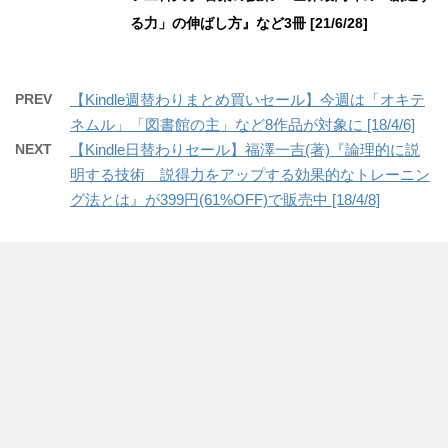
る力」の伸ばし方』など3冊 [21/6/28]
PREV
【Kindle週替わりまとめ買いセール】今週は「オキテ
ネムル」「図書館の主」など8作品が対象に [18/4/6]
NEXT
【Kindle日替わりセール】福澤一吉(著)『論理的に説
明する技術 説得力をアップする効果的なトレーニン
グ法とは』が399円(61%OFF)で販売中 [18/4/8]