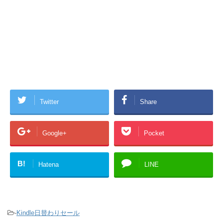
Twitter
Share
Google+
Pocket
B!
Hatena
LINE
-
Kindle日替わりセール