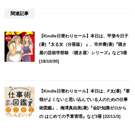
関連記事
【Kindle日替わりセール】本日は、甲斐今日子
(著)『太る女（分冊版） 』、市井豊(著)『聴き
屋の芸術学部祭 〈聴き屋〉シリーズ』など3冊
[18/10/30]
【Kindle日替わりセール】本日は、F太(著)『要
領がよくないと思い込んでいる人のための仕事
術図鑑』、梅澤真由美(著)『会計知識ゼロから
の はじめての予算管理』など3冊 [22/11/3]