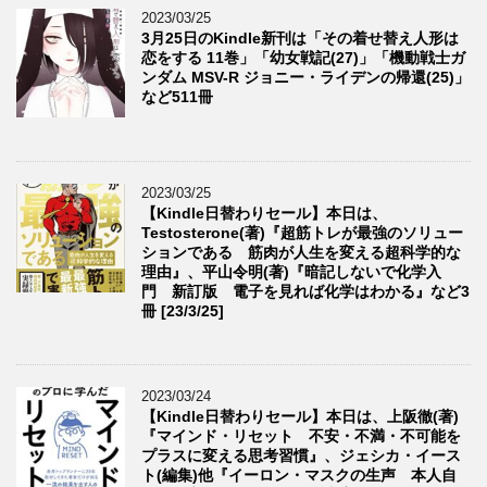
2023/03/25
3月25日のKindle新刊は「その着せ替え人形は
恋をする 11巻」「幼女戦記(27)」「機動戦士ガ
ンダム MSV-R ジョニー・ライデンの帰還(25)」
など511冊
2023/03/25
【Kindle日替わりセール】本日は、
Testosterone(著)『超筋トレが最強のソリュー
ションである 筋肉が人生を変える超科学的な
理由』、平山令明(著)『暗記しないで化学入
門 新訂版 電子を見れば化学はわかる』など3
冊 [23/3/25]
2023/03/24
【Kindle日替わりセール】本日は、上阪徹(著)
『マインド・リセット 不安・不満・不可能を
プラスに変える思考習慣』、ジェシカ・イース
ト(編集)他『イーロン・マスクの生声 本人自