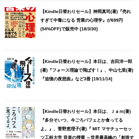
【Kindle日替わりセール】神岡真司(著)『売れ
すぎて中毒になる 営業の心理学』が699円
(54%OFF)で販売中 [18/3/30]
【Kindle日替わりセール】本日は、吉田洋一郎
(著)『フォース理論で飛ばす！』、中山七里(著)
『追憶の夜想曲』など3冊 [19/11/14]
【Kindle日替わりセール】本日は、Ｊａｍ(著)
『多分そいつ、今ごろパフェとか食ってる
よ。』、菅野恵理子(著)『 MIT マサチューセッ
ツ工科大学 音楽の授業 ～世界最高峰の「創造す