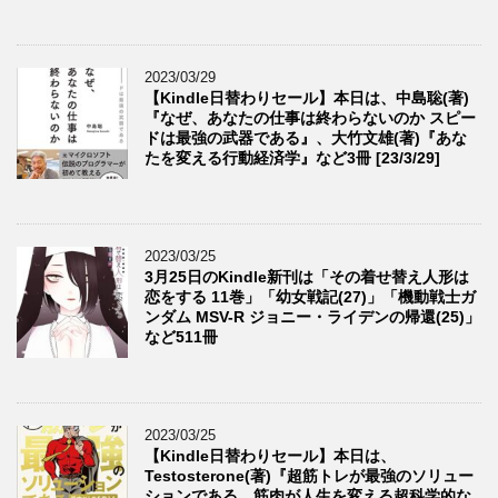
2023/03/29
【Kindle日替わりセール】本日は、中島聡(著)
『なぜ、あなたの仕事は終わらないのか スピー
ドは最強の武器である』、大竹文雄(著)『あな
たを変える行動経済学』など3冊 [23/3/29]
2023/03/25
3月25日のKindle新刊は「その着せ替え人形は
恋をする 11巻」「幼女戦記(27)」「機動戦士ガ
ンダム MSV-R ジョニー・ライデンの帰還(25)」
など511冊
2023/03/25
【Kindle日替わりセール】本日は、
Testosterone(著)『超筋トレが最強のソリュー
ションである 筋肉が人生を変える超科学的な