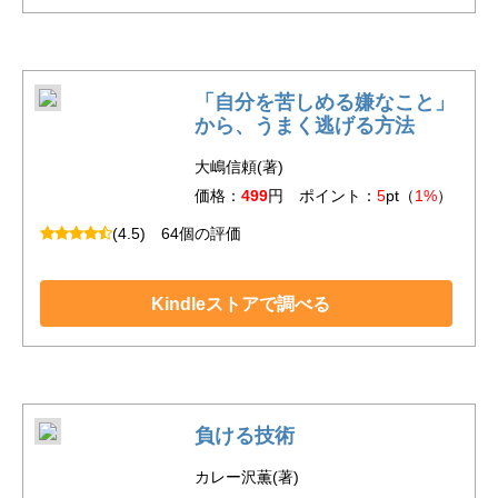
「自分を苦しめる嫌なこと」
から、うまく逃げる方法
大嶋信頼(著)
価格：
499
円 ポイント：
5
pt（
1%
）
(4.5)
64個の評価
Kindleストアで調べる
負ける技術
カレー沢薫(著)