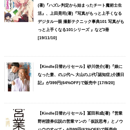
(著)『ハズレ判定から始まったチート魔術士生
活』、上田晃司(著)『写真がもっと上手くなる
デジタル一眼 撮影テクニック事典101 写真がも
っと上手くなる101シリーズ 』など3冊
[19/11/10]
【Kindle日替わりセール】砂川啓介(著)『娘に
なった妻、のぶ代へ 大山のぶ代｢認知症｣介護日
記』が399円(64%OFF)で販売中 [17/9/20]
【Kindle日替わりセール】冨田和成(著)『営業
野村證券伝説の営業マンの「仮説思考」とノウ
ハウのすべて』が599円(63%OFF)で販売中