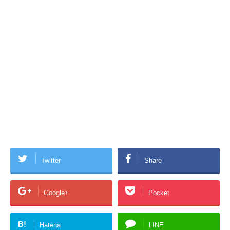
Twitter
Share
Google+
Pocket
B!
Hatena
LINE