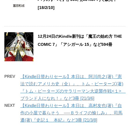
[18/2/10]
12月24日のKindle新刊は「魔王の始め方 THE
COMIC 7」「アシガール 15」など594冊
PREV
【Kindle日替わりセール】本日は、阿川尚之(著)『憲
法で読むアメリカ史（全）』、トム・ピーターズ(著)
『トム・ピーターズのサラリーマン大逆襲作戦<１>
ブランド人になれ！』など3冊 [21/3/6]
NEXT
【Kindle日替わりセール】本日は、高村友也(著)『自
作の小屋で暮らそう ──Ｂライフの愉しみ』、司馬
遷(著)『史記１ 本紀』など3冊 [21/3/8]