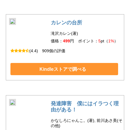
カレンの台所
滝沢カレン(著)
価格：
499
円 ポイント：
5
pt（
1%
）
(4.4)
909個の評価
Kindleストアで調べる
発達障害 僕にはイラつく理
由がある！
かなしろにゃんこ。(著), 前川あさ美(そ
の他)