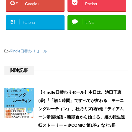
Google+
Pocket
B!
Hatena
LINE
-
Kindle日替わりセール
関連記事
【Kindle日替わりセール】本日は、池田千恵
(著)『「朝１時間」ですべてが変わる モーニ
ングルーティン』、杜乃ミズ(著)他『ティアム
ーン帝国物語～断頭台から始まる、姫の転生逆
転ストーリー～＠COMIC 第1巻』など3冊