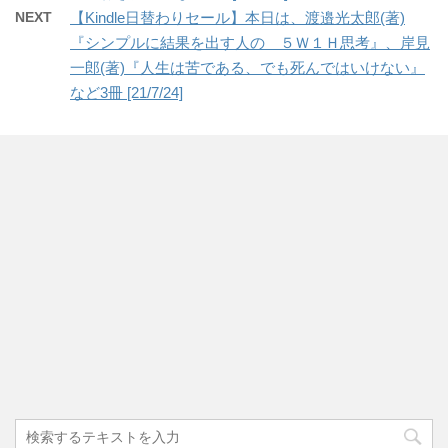
NEXT
【Kindle日替わりセール】本日は、渡邉光太郎(著)
『シンプルに結果を出す人の ５Ｗ１Ｈ思考』、岸見
一郎(著)『人生は苦である、でも死んではいけない』
など3冊 [21/7/24]