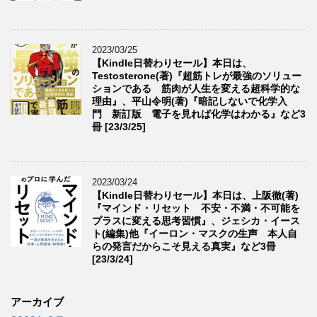
2023/03/25
【Kindle日替わりセール】本日は、
Testosterone(著)『超筋トレが最強のソリュー
ションである 筋肉が人生を変える超科学的な
理由』、平山令明(著)『暗記しないで化学入
門 新訂版 電子を見れば化学はわかる』など3
冊 [23/3/25]
2023/03/24
【Kindle日替わりセール】本日は、上阪徹(著)
『マインド・リセット 不安・不満・不可能を
プラスに変える思考習慣』、ジェシカ・イース
ト(編集)他『イーロン・マスクの生声 本人自
らの発言だからこそ見える真実』など3冊
[23/3/24]
アーカイブ