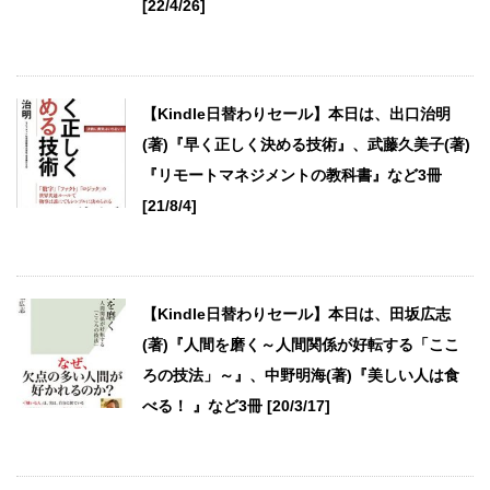
[22/4/26]
【Kindle日替わりセール】本日は、出口治明
(著)『早く正しく決める技術』、武藤久美子(著)
『リモートマネジメントの教科書』など3冊
[21/8/4]
【Kindle日替わりセール】本日は、田坂広志
(著)『人間を磨く～人間関係が好転する「ここ
ろの技法」～』、中野明海(著)『美しい人は食
べる！ 』など3冊 [20/3/17]