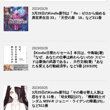
2023/03/29
3月29日のKindle新刊は「 Re：ゼロから始める
異世界生活 33」「天空の扉 18」など311冊
2023/03/29
【Kindle日替わりセール】本日は、中島聡(著)
『なぜ、あなたの仕事は終わらないのか スピー
ドは最強の武器である』、大竹文雄(著)『あな
たを変える行動経済学』など3冊 [23/3/29]
2023/03/25
3月25日のKindle新刊は「その着せ替え人形は
恋をする 11巻」「幼女戦記(27)」「機動戦士ガ
ンダム MSV-R ジョニー・ライデンの帰還(25)」
など511冊