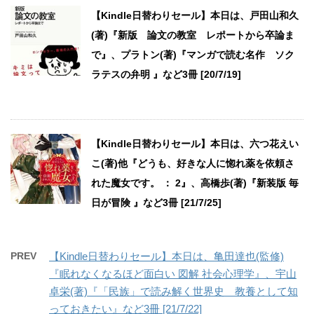
【Kindle日替わりセール】本日は、戸田山和久
(著)『新版 論文の教室 レポートから卒論ま
で』、プラトン(著)『マンガで読む名作 ソク
ラテスの弁明 』など3冊 [20/7/19]
【Kindle日替わりセール】本日は、六つ花えい
こ(著)他『どうも、好きな人に惚れ薬を依頼さ
れた魔女です。 ： 2』、高橋歩(著)『新装版 毎
日が冒険 』など3冊 [21/7/25]
PREV
【Kindle日替わりセール】本日は、亀田達也(監修)
『眠れなくなるほど面白い 図解 社会心理学』、宇山
卓栄(著)『「民族」で読み解く世界史 教養として知
っておきたい』など3冊 [21/7/22]