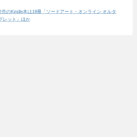
日発売のKindle本は18冊「ソードアート・オンライン オルタ
グレット」ほか