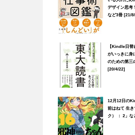
デザイン思考
など3冊 [21/8/
【Kindle
がいっきに身
のための第三
[20/4/22]
12月12日の
前はねて 生
ク） ： 2」な