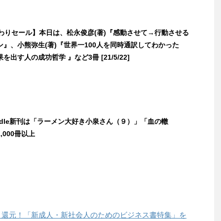
日替わりセール】本日は、松永俊彦(著)『感動させて→行動させる
ン』、小熊弥生(著)『世界一100人を同時通訳してわかった
出す人の成功哲学 』など3冊 [21/5/22]
indle新刊は「ラーメン大好き小泉さん（９）」「血の轍
,000冊以上
ポイント還元！「新成人・新社会人のためのビジネス書特集」を