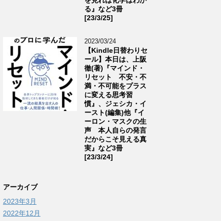
る』など3冊
[23/3/25]
2023/03/24
【Kindle日替わりセ
ール】本日は、上阪
徹(著)『マインド・
リセット 不安・不
満・不可能をプラス
に変える思考習
慣』、ジェシカ・イ
ースト(編集)他『イ
ーロン・マスクの生
声 本人自らの発言
だからこそ見える真
実』など3冊
[23/3/24]
アーカイブ
2023年3月
2022年12月