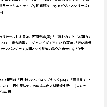
 世界一クリエイティブな問題解決 できるビジネスシリーズ』
1]
日替わりセール】本日は、西岡壱誠(著)『「読む力」と「地頭力」
につく 東大読書』、ジャレドダイアモンド(著)他『若い読者
のチンパンジー：人間という動物の進化と未来』など3冊
Kindle新刊は「邪神ちゃんドロップキック(16)」「異世界で 上
きていく～再生魔法使いのゆるふわ人材派遣生活～（コミッ
ど187冊