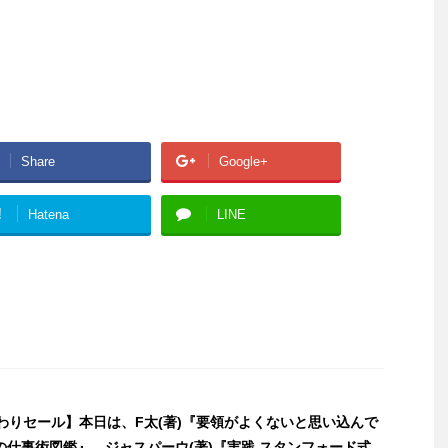
Share
Google+
!
Hatena
LINE
日替わりセール】本日は、F太(著)『要領がよくないと思い込んで
の仕事術図鑑』、ジャスパーウ(著)『実践 スタンフォード式