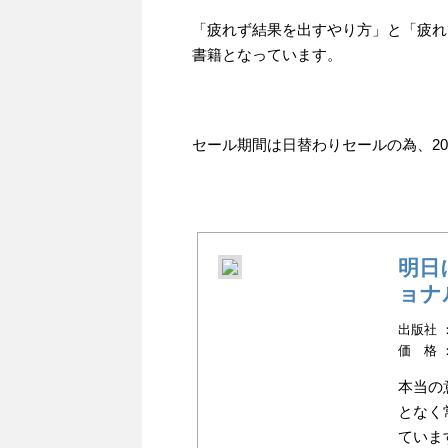
「疲れず結果を出すやり方」と「疲れ
書籍となっています。
セール期間は日替わりセールの為、201
明日
ョナ
出版社 
価 格 
本当の
となく
ていま