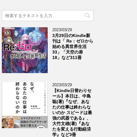
2023/03/29
3月29日のKindle新
刊は「 Re：ゼロから
始める異世界生活
33」「天空の扉
18」など311冊
2023/03/29
【Kindle日替わりセ
ール】本日は、中島
聡(著)『なぜ、あな
たの仕事は終わらな
いのか スピードは最
強の武器である』、
大竹文雄(著)『あな
たを変える行動経済
学』など3冊