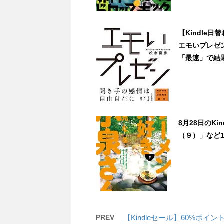
【Kindle
エモいプレゼ
「最速」で結果を
8月28日のK
（９）」など1
PREV
【Kindleセール】60%