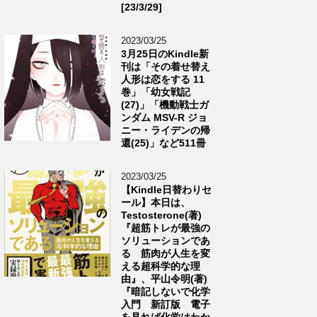
[23/3/29]
2023/03/25
3月25日のKindle新
刊は「その着せ替え
人形は恋をする 11
巻」「幼女戦記
(27)」「機動戦士ガ
ンダム MSV-R ジョ
ニー・ライデンの帰
還(25)」など511冊
2023/03/25
【Kindle日替わりセ
ール】本日は、
Testosterone(著)
『超筋トレが最強の
ソリューションであ
る 筋肉が人生を変
える超科学的な理
由』、平山令明(著)
『暗記しないで化学
入門 新訂版 電子
を見れば化学はわか