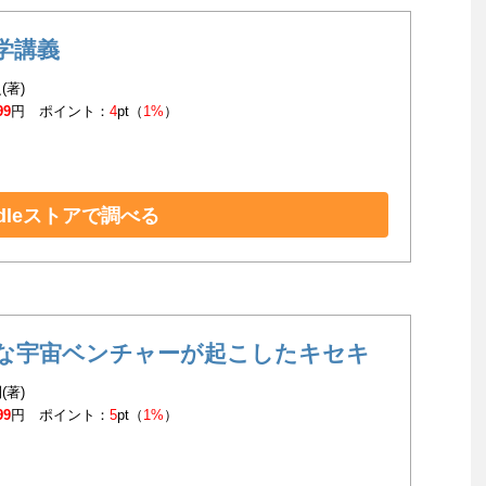
学講義
(著)
99
円 ポイント：
4
pt（
1%
）
ndleストアで調べる
な宇宙ベンチャーが起こしたキセキ
(著)
99
円 ポイント：
5
pt（
1%
）