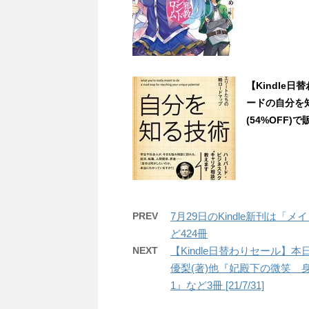
【Kindle
ードの自分を
(54%OFF)で販
PREV
7月29日のKindle新刊は
ど424冊
NEXT
【Kindle日替わりセール】
優梨(著)他『妃殿下の微笑 
1』など3冊 [21/7/31]