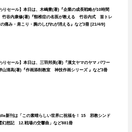
日替わりセール】本日は、木嶋豊(著)『企業の成長戦略が10時間
、竹谷内康修(著)『頸椎症の名医が教える 竹谷内式 首トレ
の痛み・肩こり・腕のしびれが消える』など3冊 [21/4/9]
日替わりセール】本日は、三羽邦美(著)『漢文ヤマのヤマ パワー
押山清高(著)『作画添削教室 神技作画シリーズ 』など3冊
indle新刊は「この素晴らしい世界に祝福を！ 15 邪教シンド
幻想記 12.戦場の交響曲」など881冊