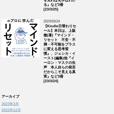
る』など3冊
[23/3/25]
2023/03/24
【Kindle日替わりセ
ール】本日は、上阪
徹(著)『マインド・
リセット 不安・不
満・不可能をプラス
に変える思考習
慣』、ジェシカ・イ
ースト(編集)他『イ
ーロン・マスクの生
声 本人自らの発言
だからこそ見える真
実』など3冊
[23/3/24]
アーカイブ
2023年3月
2022年12月