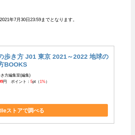
1年7月30日23:59までとなります。
歩き方 J01 東京 2021～2022 地球の
方BOOKS
き方編集室(編集)
99
円 ポイント：
5
pt（
1%
）
ndleストアで調べる