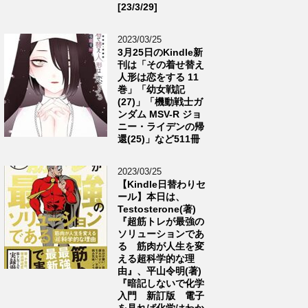
[23/3/29]
2023/03/25
3月25日のKindle新
刊は「その着せ替え
人形は恋をする 11
巻」「幼女戦記
(27)」「機動戦士ガ
ンダム MSV-R ジョ
ニー・ライデンの帰
還(25)」など511冊
2023/03/25
【Kindle日替わりセ
ール】本日は、
Testosterone(著)
『超筋トレが最強の
ソリューションであ
る 筋肉が人生を変
える超科学的な理
由』、平山令明(著)
『暗記しないで化学
入門 新訂版 電子
を見れば化学はわか