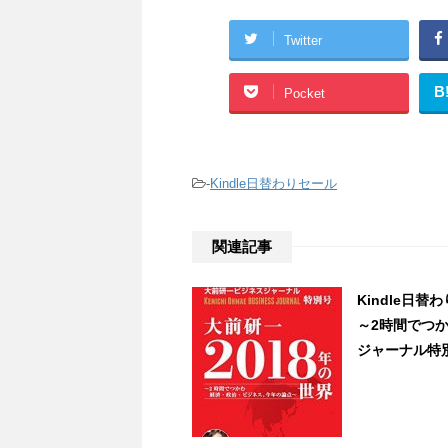
Twitter
B
Pocket
-
Kindle日替わりセール
関連記事
Kindle日替
～2時間でつ
ジャーナル特別号