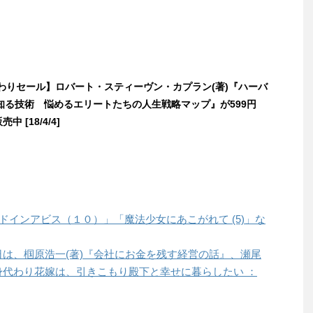
日替わりセール】ロバート・スティーヴン・カプラン(著)『ハーバ
知る技術 悩めるエリートたちの人生戦略マップ』が599円
売中 [18/4/4]
「メイドインアビス（１０）」「魔法少女にあこがれて (5)」な
本日は、椢原浩一(著)『会社にお金を残す経営の話』、瀬尾
身代わり花嫁は、引きこもり殿下と幸せに暮らしたい ：