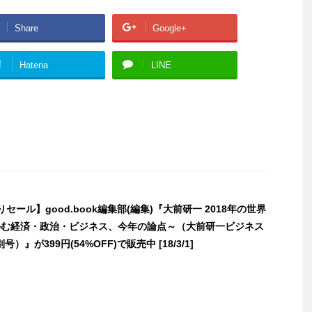
Share
Google+
!
Hatena
LINE
わりセール】good.book編集部(編集)『大前研一 2018年の世界
かむ経済・政治・ビジネス、今年の論点～（大前研一ビジネス
）』が399円(54%OFF)で販売中 [18/3/1]