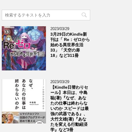
2023/03/29
3月29日のKindle新
刊は「 Re：ゼロから
始める異世界生活
33」「天空の扉
18」など311冊
2023/03/29
【Kindle日替わりセ
ール】本日は、中島
聡(著)『なぜ、あな
たの仕事は終わらな
いのか スピードは最
強の武器である』、
大竹文雄(著)『あな
たを変える行動経済
学』など3冊