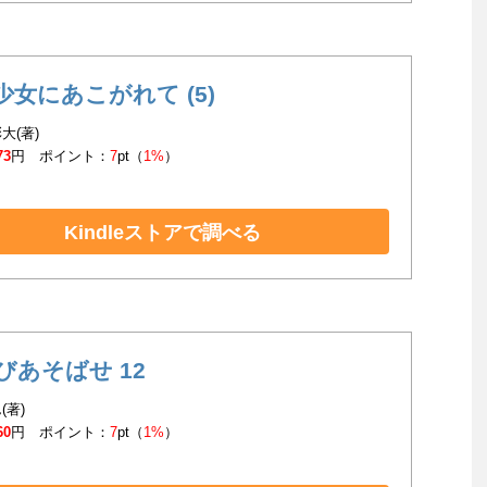
少女にあこがれて (5)
大(著)
73
円 ポイント：
7
pt（
1%
）
Kindleストアで調べる
びあそばせ 12
(著)
60
円 ポイント：
7
pt（
1%
）