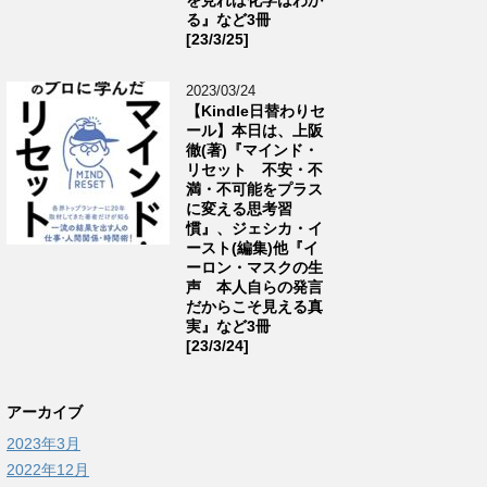
る』など3冊
[23/3/25]
2023/03/24
【Kindle日替わりセ
ール】本日は、上阪
徹(著)『マインド・
リセット 不安・不
満・不可能をプラス
に変える思考習
慣』、ジェシカ・イ
ースト(編集)他『イ
ーロン・マスクの生
声 本人自らの発言
だからこそ見える真
実』など3冊
[23/3/24]
アーカイブ
2023年3月
2022年12月