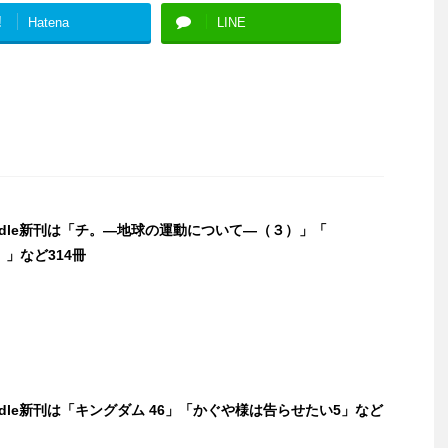
!
Hatena
LINE
indle新刊は「チ。―地球の運動について―（３）」「
）」など314冊
indle新刊は「キングダム 46」「かぐや様は告らせたい5」など