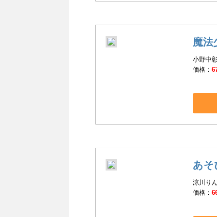
魔法
小野中彰
価格：
6
あそ
涼川りん
価格：
6