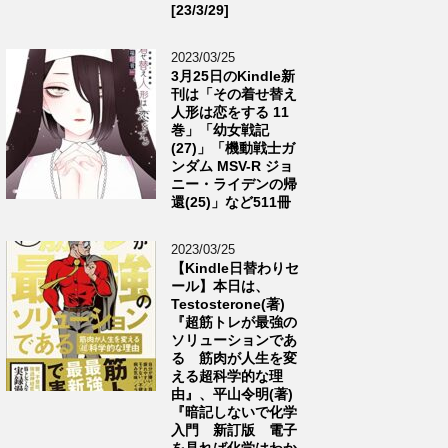
[23/3/29]
2023/03/25
3月25日のKindle新
刊は「その着せ替え
人形は恋をする 11
巻」「幼女戦記
(27)」「機動戦士ガ
ンダム MSV-R ジョ
ニー・ライデンの帰
還(25)」など511冊
2023/03/25
【Kindle日替わりセ
ール】本日は、
Testosterone(著)
『超筋トレが最強の
ソリューションであ
る 筋肉が人生を変
える超科学的な理
由』、平山令明(著)
『暗記しないで化学
入門 新訂版 電子
を見れば化学はわか