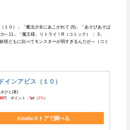
１０）」「魔法少女にあこがれて (5)」「あそびあそば
カ─ 11」「魔王様、リトライ！R（コミック） ： 3」
妖怪どもに比べてモンスターが弱すぎるんだが～（コミ
ドインアビス（１０）
きひと(著)
46
円 ポイント：
9
pt（
1%
）
Kindleストアで調べる