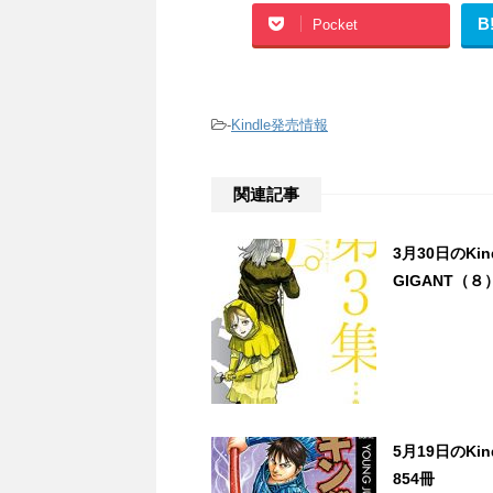
B
Pocket
-
Kindle発売情報
関連記事
3月30日のK
GIGANT（８
5月19日のK
854冊