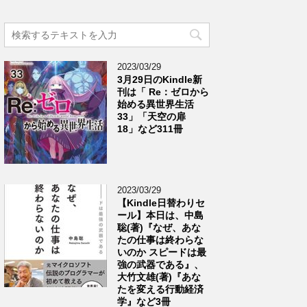
2023/03/29
3月29日のKindle新
刊は「 Re：ゼロから
始める異世界生活
33」「天空の扉
18」など311冊
2023/03/29
【Kindle日替わりセ
ール】本日は、中島
聡(著)『なぜ、あな
たの仕事は終わらな
いのか スピードは最
強の武器である』、
大竹文雄(著)『あな
たを変える行動経済
学』など3冊