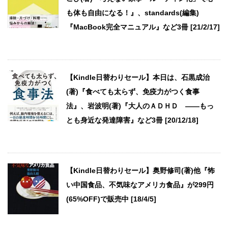
も体も自由になる！』、standards(編集)
『MacBook完全マニュアル』など3冊 [21/2/17]
【Kindle日替わりセール】本日は、石黒成治
(著)『食べても太らず、免疫力がつく食事
法』、岩波明(著)『大人のＡＤＨＤ ――もっ
とも身近な発達障害』など3冊 [20/12/18]
【Kindle日替わりセール】奥野修司(著)他『怖
い中国食品、不気味なアメリカ食品』が299円
(65%OFF)で販売中 [18/4/5]