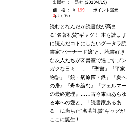
出版社 ：一迅社 (2013/4/19)
価 格 ： ￥
199
ポイント還元
0
pt（
-
%）
読むとなんだか読書欲が高ま
る“名著礼賛”ギャグ！ 本を読まず
に読んだコトにしたいグータラ読
書家“バーナード嬢”と、読書好き
な友人たちが図書室で過ごすブン
ガクな日々──。 『聖書』『平家
物語』『銃・病原菌・鉄』『夏へ
の扉』『舟を編む』『フェルマー
の最終定理』……古今東西あらゆ
る本への愛と、「読書家あるあ
る」に満ちた“名著礼賛”ギャグが
ここに誕生!!