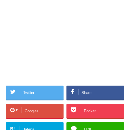
Twitter
Share
Google+
Pocket
B!
Hatena
LINE