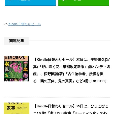
-
Kindle日替わりセール
関連記事
【Kindle日替わりセール】本日は、平野隆久(写
真)『野に咲く花 増補改定新版 山溪ハンディ図
鑑』、荻野慎諧(著)『古生物学者、妖怪を掘
る 鵺の正体、鬼の真実』など3冊 [18/11/11]
【Kindle日替わりセール】本日は、ぴょこぴょ
こぴ(著)『考えない家事「ルーティン化」で心