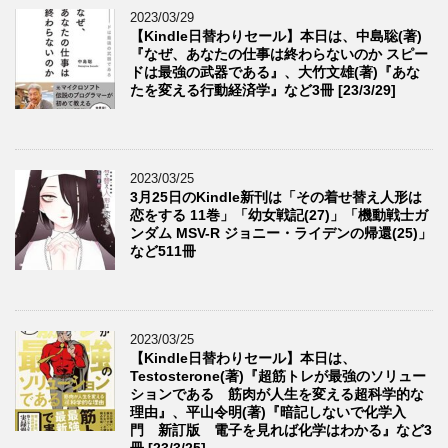
2023/03/29
【Kindle日替わりセール】本日は、中島聡(著)
『なぜ、あなたの仕事は終わらないのか スピー
ドは最強の武器である』、大竹文雄(著)『あな
たを変える行動経済学』など3冊 [23/3/29]
2023/03/25
3月25日のKindle新刊は「その着せ替え人形は
恋をする 11巻」「幼女戦記(27)」「機動戦士ガ
ンダム MSV-R ジョニー・ライデンの帰還(25)」
など511冊
2023/03/25
【Kindle日替わりセール】本日は、
Testosterone(著)『超筋トレが最強のソリュー
ションである 筋肉が人生を変える超科学的な
理由』、平山令明(著)『暗記しないで化学入
門 新訂版 電子を見れば化学はわかる』など3