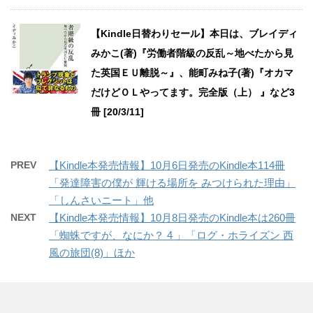
【Kindle日替わりセール】本日は、ブレイディ
みかこ(著)『労働者階級の反乱～地べたから見
た英国ＥＵ離脱～』、能町みね子(著)『オカマ
だけどＯＬやってます。完全版（上） 』など3
冊 [20/3/11]
PREV
【Kindle本発売情報】10月6日発売のKindle本114冊
「発達障害の僕が 輝ける場所を みつけられた理由」
「しんさいニート」他
NEXT
【Kindle本発売情報】10月8日発売のKindle本は260冊
「蜘蛛ですが、なにか？ 4 」「ログ・ホライズン 西
風の旅団(8)」ほか