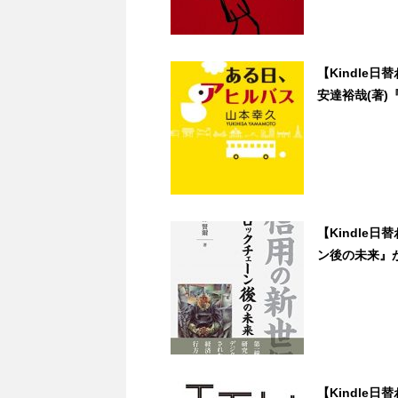
【Kindle
安達裕哉(著)
【Kindle
ン後の未来』が59
【Kindle