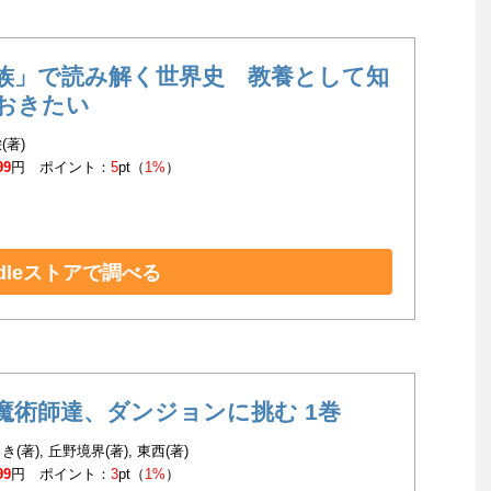
族」で読み解く世界史 教養として知
おきたい
(著)
99
円 ポイント：
5
pt（
1%
）
ndleストアで調べる
魔術師達、ダンジョンに挑む 1巻
(著), 丘野境界(著), 東西(著)
99
円 ポイント：
3
pt（
1%
）