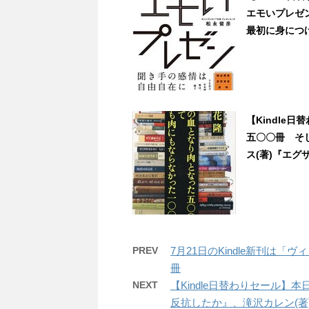
エモいプレゼン
最初に身につけ
【Kindle
五〇〇冊 そ
ス(著)『エグザ
PREV
7月21日のKindle新刊は
冊
NEXT
【Kindle日替わりセール】
反抗したか』、滝沢カレン(著)『