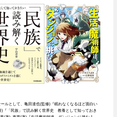
わりセールとして、亀田達也(監修)『眠れなくなるほど面白い
栄(著)『「民族」で読み解く世界史 教養として知っておき
境界(著), 東西(著)『生活魔術師達、ダンジョンに挑む 1