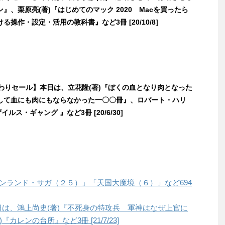
』、栗原亮(著)『はじめてのマック 2020 Macを買ったら
る操作・設定・活用の教科書』など3冊 [20/10/8]
日替わりセール】本日は、立花隆(著)『ぼくの血となり肉となった
して血にも肉にもならなかった一〇〇冊』、ロバート・ハリ
イルス・ギャング 』など3冊 [20/6/30]
「ヴィンランド・サガ（２５）」「天国大魔境（６）」など694
本日は、鴻上尚史(著)『不死身の特攻兵 軍神はなぜ上官に
カレンの台所』など3冊 [21/7/23]