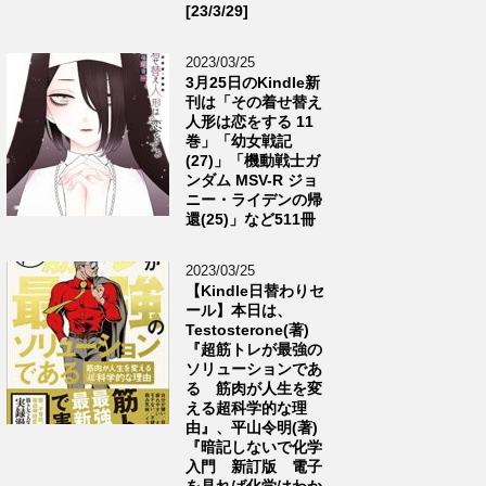
[23/3/29]
2023/03/25
3月25日のKindle新
刊は「その着せ替え
人形は恋をする 11
巻」「幼女戦記
(27)」「機動戦士ガ
ンダム MSV-R ジョ
ニー・ライデンの帰
還(25)」など511冊
2023/03/25
【Kindle日替わりセ
ール】本日は、
Testosterone(著)
『超筋トレが最強の
ソリューションであ
る 筋肉が人生を変
える超科学的な理
由』、平山令明(著)
『暗記しないで化学
入門 新訂版 電子
を見れば化学はわか