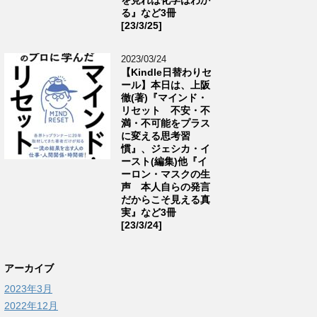
る』など3冊
[23/3/25]
2023/03/24
【Kindle日替わりセ
ール】本日は、上阪
徹(著)『マインド・
リセット 不安・不
満・不可能をプラス
に変える思考習
慣』、ジェシカ・イ
ースト(編集)他『イ
ーロン・マスクの生
声 本人自らの発言
だからこそ見える真
実』など3冊
[23/3/24]
アーカイブ
2023年3月
2022年12月