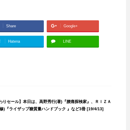
Share
Google+
!
Hatena
LINE
日替わりセール】本日は、高野秀行(著)『腰痛探検家』、ＲＩＺＡ
)『ライザップ糖質量ハンドブック 』など3冊 [19/4/13]