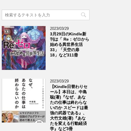
2023/03/29
3月29日のKindle新
刊は「 Re：ゼロから
始める異世界生活
33」「天空の扉
18」など311冊
2023/03/29
【Kindle日替わりセ
ール】本日は、中島
聡(著)『なぜ、あな
たの仕事は終わらな
いのか スピードは最
強の武器である』、
大竹文雄(著)『あな
たを変える行動経済
学』など3冊