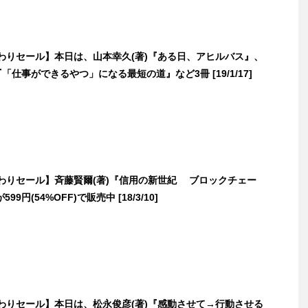
日替わりセール】本日は、山本幸久(著)『ある日、アヒルバス』、
『「仕事ができるやつ」になる最短の道』など3冊 [19/1/17]
日替わりセール】斉藤賢爾(著)『信用の新世紀 ブロックチェー
9円(54%OFF)で販売中 [18/3/10]
日替わりセール】本日は、松永俊彦(著)『感動させて→行動させる