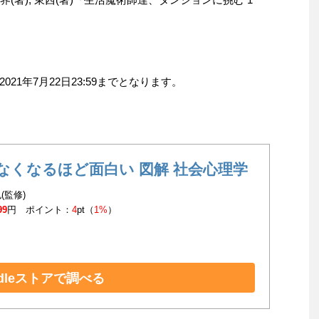
。
1年7月22日23:59までとなります。
なくなるほど面白い 図解 社会心理学
(監修)
99
円 ポイント：
4
pt（
1%
）
ndleストアで調べる