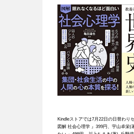
Kindleストアでは7月22日の日替
図解 社会心理学 』399円、宇山卓
たい 』499円、川上ちまき(著), 丘野