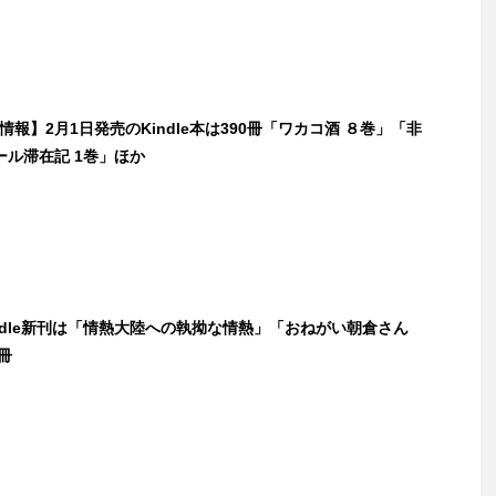
新刊情報】2月1日発売のKindle本は390冊「ワカコ酒 ８巻」「非
ール滞在記 1巻」ほか
indle新刊は「情熱大陸への執拗な情熱」「おねがい朝倉さん
冊