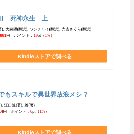
Ⅲ 死神永生 上
), 大森望(翻訳), ワンチャイ(翻訳), 光吉さくら(翻訳)
,881
円 ポイント：
19
pt（
1%
）
Kindleストアで調べる
でもスキルで異世界放浪メシ 7
), 江口連(著), 雅(著)
14
円 ポイント：
6
pt（
1%
）
Kindleストアで調べる