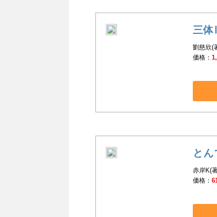
三体
劉慈欣(著
価格：
1
とん
赤岸K(著
価格：
6