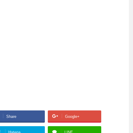
Share
Google+
!
Hatena
LINE