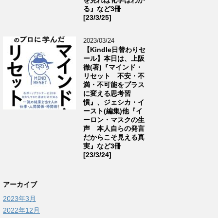
る』など3冊
[23/3/25]
2023/03/24
【Kindle日替わりセ
ール】本日は、上阪
徹(著)『マインド・
リセット 不安・不
満・不可能をプラス
に変える思考習
慣』、ジェシカ・イ
ースト(編集)他『イ
ーロン・マスクの生
声 本人自らの発言
だからこそ見える真
実』など3冊
[23/3/24]
アーカイブ
2023年3月
2022年12月