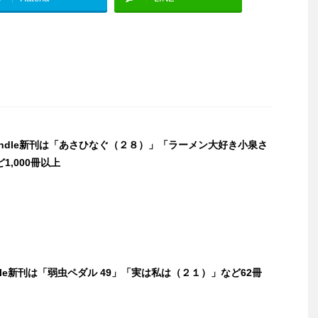
Kindle新刊は「あさひなぐ（２８）」「ラーメン大好き小泉さ
1,000冊以上
ndle新刊は「弱虫ペダル 49」「実は私は（２１）」など62冊