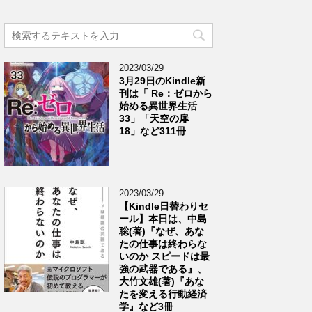
2023/03/29
3月29日のKindle新
刊は「 Re：ゼロから
始める異世界生活
33」「天空の扉
18」など311冊
2023/03/29
【Kindle日替わりセ
ール】本日は、中島
聡(著)『なぜ、あな
たの仕事は終わらな
いのか スピードは最
強の武器である』、
大竹文雄(著)『あな
たを変える行動経済
学』など3冊