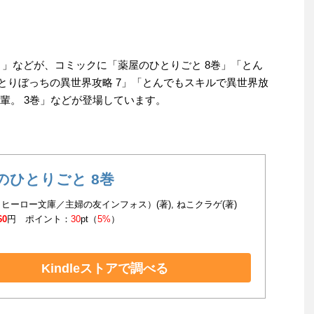
 」などが、コミックに「薬屋のひとりごと 8巻」「とん
とりぼっちの異世界攻略 7」「とんでもスキルで異世界放
先輩。 3巻」などが登場しています。
のひとりごと 8巻
ヒーロー文庫／主婦の友インフォス）(著), ねこクラゲ(著)
60
円 ポイント：
30
pt（
5%
）
Kindleストアで調べる