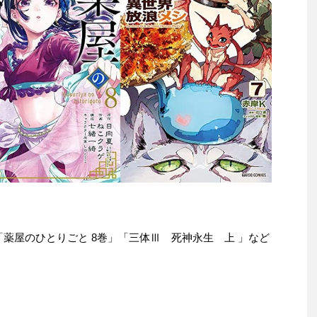
e本は「薬屋のひとりごと 8巻」「三体Ⅲ 死神永生 上 」など