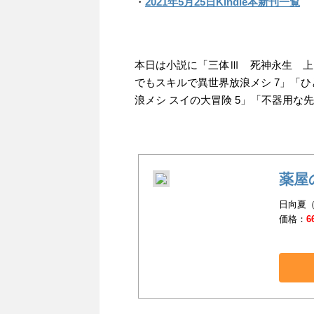
・
2021年5月25日Kindle本新刊一覧
本日は小説に「三体Ⅲ 死神永生 上
でもスキルで異世界放浪メシ 7」「ひ
浪メシ スイの大冒険 5」「不器用な
薬屋
日向夏（
価格：
6