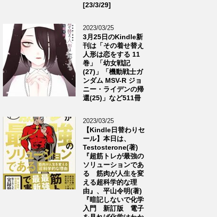
[23/3/29]
2023/03/25
3月25日のKindle新
刊は「その着せ替え
人形は恋をする 11
巻」「幼女戦記
(27)」「機動戦士ガ
ンダム MSV-R ジョ
ニー・ライデンの帰
還(25)」など511冊
2023/03/25
【Kindle日替わりセ
ール】本日は、
Testosterone(著)
『超筋トレが最強の
ソリューションであ
る 筋肉が人生を変
える超科学的な理
由』、平山令明(著)
『暗記しないで化学
入門 新訂版 電子
を見れば化学はわか