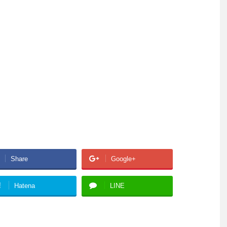
Share
Google+
!
Hatena
LINE