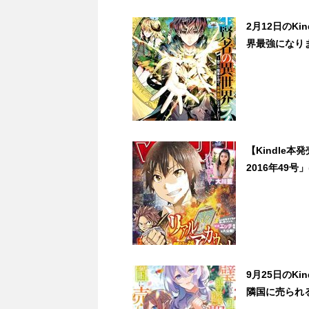
2月12日のK
界最強になりま
【Kindle本
2016年49号
9月25日のK
隣国に売られる