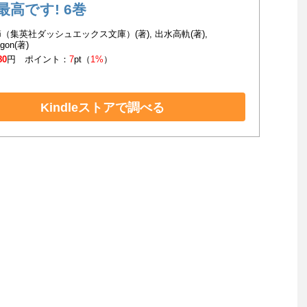
最高です! 6巻
（集英社ダッシュエックス文庫）(著), 出水高軌(著),
gon(著)
80
円 ポイント：
7
pt（
1%
）
Kindleストアで調べる