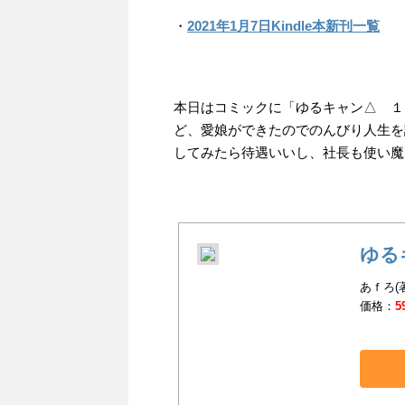
・
2021年1月7日Kindle本新刊一覧
本日はコミックに「ゆるキャン△ １
ど、愛娘ができたのでのんびり人生を
してみたら待遇いいし、社長も使い魔
ゆる
あｆろ(
価格：
5