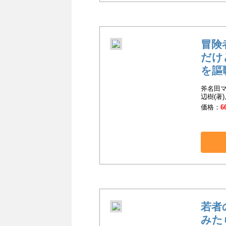
冒険
だけ
を謳
斧名田マ
辺樹(著)
価格：
6
若者
みた