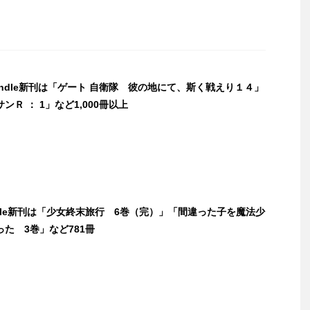
Kindle新刊は「ゲート 自衛隊 彼の地にて、斯く戦えり１４」
ンＲ ： 1」など1,000冊以上
ndle新刊は「少女終末旅行 6巻（完）」「間違った子を魔法少
た 3巻」など781冊