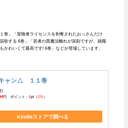
１巻」「冒険者ライセンスを剥奪されたおっさんだけ
謳歌する 6巻」「若者の黒魔法離れが深刻ですが、就職
もかわいくて最高です! 6巻」などが登場しています。
キャン△ １１巻
著)
94
円 ポイント：
6
pt（
1%
）
Kindleストアで調べる