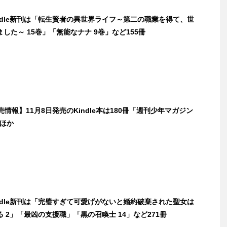
indle新刊は「転生賢者の異世界ライフ～第二の職業を得て、世
した～ 15巻」「無能なナナ 9巻」など155冊
発売情報】11月8日発売のKindle本は180冊「週刊少年マガジン
」ほか
indle新刊は「完璧すぎて可愛げがないと婚約破棄された聖女は
 2」「最凶の支援職」「黒の召喚士 14」など271冊