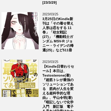
[23/3/29]
2023/03/25
3月25日のKindle新
刊は「その着せ替え
人形は恋をする 11
巻」「幼女戦記
(27)」「機動戦士ガ
ンダム MSV-R ジョ
ニー・ライデンの帰
還(25)」など511冊
2023/03/25
【Kindle日替わりセ
ール】本日は、
Testosterone(著)
『超筋トレが最強の
ソリューションであ
る 筋肉が人生を変
える超科学的な理
由』、平山令明(著)
『暗記しないで化学
入門 新訂版 電子
を見れば化学はわか