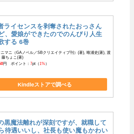
者ライセンスを剥奪されたおっさん
ど、愛娘ができたのでのんびり人生
歌する 6巻
ニマニ（GAノベル／SBクリエイティブ刊）(著), 唯浦史(著), 渡
, 藤ちょこ(著)
60
円 ポイント：
7
pt（
1%
）
Kindleストアで調べる
の黒魔法離れが深刻ですが、就職して
ら待遇いいし、社長も使い魔もかわい