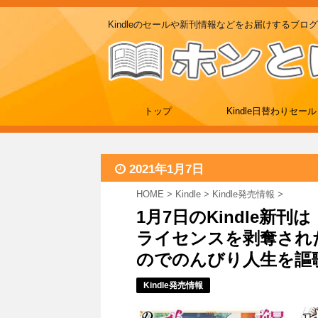
Kindleのセールや新刊情報などをお届けするブログ
トップ
Kindle日替わりセール
2021年1月7日
HOME
>
Kindle
>
Kindle発売情報
>
1月7日のKindle新
ライセンスを剥奪され
のでのんびり人生を謳歌
Kindle発売情報