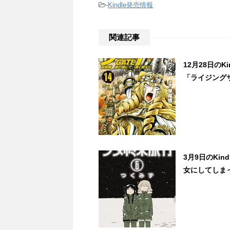
-
Kindle発売情報
関連記事
12月28日の
「ライジングサ
3月9日のKi
女にしてしまっ