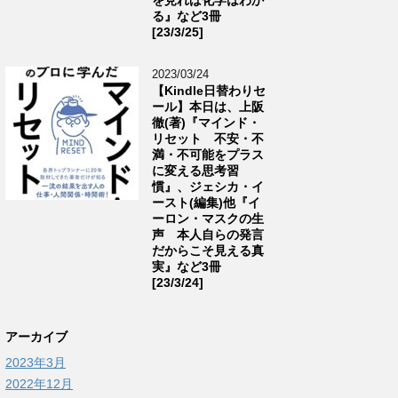
る』など3冊
[23/3/25]
2023/03/24
【Kindle日替わりセ
ール】本日は、上阪
徹(著)『マインド・
リセット 不安・不
満・不可能をプラス
に変える思考習
慣』、ジェシカ・イ
ースト(編集)他『イ
ーロン・マスクの生
声 本人自らの発言
だからこそ見える真
実』など3冊
[23/3/24]
アーカイブ
2023年3月
2022年12月