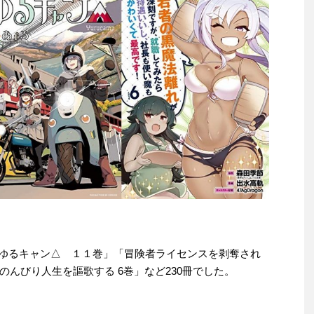
e本は「ゆるキャン△ １１巻」「冒険者ライセンスを剥奪され
んびり人生を謳歌する 6巻」など230冊でした。