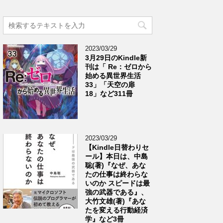
2023/03/29
3月29日のKindle新
刊は「 Re：ゼロから
始める異世界生活
33」「天空の扉
18」など311冊
2023/03/29
【Kindle日替わりセ
ール】本日は、中島
聡(著)『なぜ、あな
たの仕事は終わらな
いのか スピードは最
強の武器である』、
大竹文雄(著)『あな
たを変える行動経済
学』など3冊